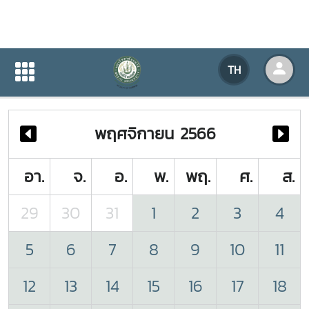
ปฏิทินกิจกรรมของหน่วยงาน
TH
หน้าแรก
ปฏิทินกิจกรรมของหน่วยงาน
พฤศจิกายน 2566
อา.
จ.
อ.
พ.
พฤ.
ศ.
ส.
29
30
31
1
2
3
4
5
6
7
8
9
10
11
12
13
14
15
16
17
18