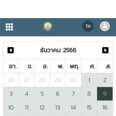
ปฏิทินกิจกรรมของหน่วยงาน
TH
หน้าแรก
ปฏิทินกิจกรรมของหน่วยงาน
ธันวาคม 2566
อา.
จ.
อ.
พ.
พฤ.
ศ.
ส.
26
27
28
29
30
1
2
3
4
5
6
7
8
9
10
11
12
13
14
15
16