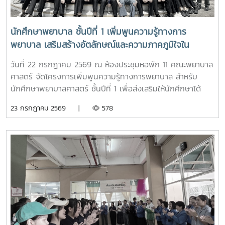
ปฏิบัติการพยาบาล ตามกิจกรรม “Future Nurse Portfolio”
ทดลองฝึกปฏิบัติทักษะทางการพยาบาลเบื้องต้น อาทิ การวัด
สัญญาณชีพ การช่วยฟื้นคืนชีพ (CPR) การฝึกพันผ้า การฝึก
นักศึกษาพยาบาล ชั้นปีที่ 1 เพิ่มพูนความรู้ทางการ
ทักษะการฉีดยาเบื้องต้นกับหุ่นจำลอง และกายวิพากษ์ โดยมี
พยาบาล เสริมสร้างอัตลักษณ์และความภาคภูมิใจใน
อาจารย์และนักศึกษาพยาบาลคอยให้คำแนะนำอย่างใกล้ชิด
สถาบัน ภายใต้รายวิชา แม่โจ้วิถีใหม่
บรรยากาศเต็มไปด้วยความอบอุ่น สนุกสนาน เป็นกันเอง
วันที่ 22 กรกฎาคม 2569 ณ ห้องประชุมหอพัก 11 คณะพยาบาล
นักเรียนให้ความสนใจเข้าร่วมกิจกรรมเป็นอย่างมาก ตลอดจนซัก
ศาสตร์ จัดโครงการเพิ่มพูนความรู้ทางการพยาบาล สำหรับ
ถามแลกเปลี่ยนความคิดเห็นกับคณาจารย์และรุ่นพี่นักศึกษาใน
นักศึกษาพยาบาลศาสตร์ ชั้นปีที่ 1 เพื่อส่งเสริมให้นักศึกษาได้
ประเด็นๆต่าง อาทิ การเตรียมตัวสมัครเข้าศึกษาต่อ การแบ่ง
เรียนรู้ประวัติความเป็นมา อัตลักษณ์ และสถานที่สำคัญของ
23 กรกฎาคม 2569 |
578
เวลาอ่านหนังสือ เป็นต้นอย่างไรก็ตาม การศึกษาดูงานครั้งนี้
มหาวิทยาลัย ตลอดจนปลูกฝังความภาคภูมิใจในความเป็น “ลูก
นอกจากจะได้รับความรู้และประสบการณ์ตรงแล้ว ยังช่วยสร้าง
แม่โจ้” ผ่านการเรียนรู้จากประสบการณ์จริง ภายใต้รายวิชา แม่โจ้
แรงบันดาลใจแก่นักเรียนในการก้าวสู่การเป็นบุคลากรทางการ
วิถีใหม่ (11701001)ในการนี้ รองศาสตราจารย์ ดร.เทพ พงษ์พา
พยาบาลในอนาคตต่อไป
นิช นายกสภามหาวิทยาลัยแม่โจ้ พร้อมด้วย นายพงษ์พิพัฒน์
ราชจันทร์ หัวหน้างานพัฒนานักศึกษาและศิษย์เก่าสัมพันธ์ ใน
ฐานะอาจารย์ประจำรายวิชา ร่วมให้ความรู้เกี่ยวกับประวัติความ
เป็นมา ปรัชญา และอัตลักษณ์ของมหาวิทยาลัยแม่โจ้ เพื่อสร้าง
ความเข้าใจและความผูกพันต่อสถาบันโอกาสนี้ รองศาสตราจารย์
ดร.เทพ พงษ์พานิช ได้เน้นย้ำให้นักศึกษาเรียนรู้รากเหง้าความ
เป็นแม่โจ้ มีความภาคภูมิใจในสถาบัน มีพลังใจในการศึกษา ยึด