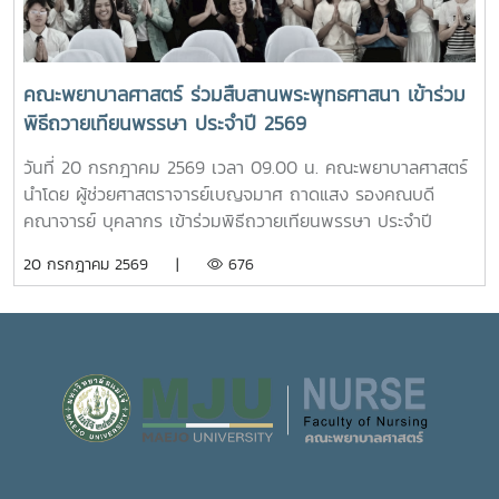
วรรณ ให้การต้อนรับ พร้อมบรรยายให้ความรู้เกี่ยวกับการผลิต
โดยจะเปิดให้บริการทุกวัน ตั้งแต่เวลา 17.00-20.00 น.นอกจากนี้
และการพัฒนาผลิตภัณฑ์กัญชงเพื่อสุขภาพ รวมทั้งนำเยี่ยมชม
ห้อง “ร่มอินทนิล” ยังเป็นพื้นที่แห่งการเรียนรู้และฝึกปฏิบัติ
แปลงกัญชง เพื่อเปิดมุมมองด้านงานวิจัยและนวัตกรรมทางการ
วิชาชีพของนักศึกษาพยาบาล ภายใต้การกำกับดูแลของ
เกษตรของมหาวิทยาลัย จากนั้น นักศึกษาได้เดินทางไปศึกษา
คณาจารย์และบุคลากรผู้เชี่ยวชาญ เพื่อให้นักศึกษาได้พัฒนา
คณะพยาบาลศาสตร์ ร่วมสืบสานพระพุทธศาสนา เข้าร่วม
แหล่งเรียนรู้อ่างเก็บน้ำห้วยโจ้ พร้อมนั่งรถเยี่ยมชมบริเวณรอบ
ทักษะการดูแลผู้รับบริการจากสถานการณ์จริง ควบคู่ไปกับการ
พิธีถวายเทียนพรรษา ประจำปี 2569
คณะและหน่วยงานที่ตั้งอยู่นอกพื้นที่หลักของมหาวิทยาลัย ได้แก่
สร้างประโยชน์แก่สังคมภายในมหาวิทยาลัยอย่างไรก็ตาม การเปิด
คณะสัตวศาสตร์และเทคโนโลยี และวิทยาลัยพลังงาน เพื่อเรียนรู้
ให้บริการห้อง “ร่มอินทนิล” ในครั้งนี้ นับว่าเป็นก้าวสำคัญของ
วันที่ 20 กรกฎาคม 2569 เวลา 09.00 น. คณะพยาบาลศาสตร์
ศักยภาพและความหลากหลายของศาสตร์ที่มหาวิทยาลัยแม่โจ้เปิด
มหาวิทยาลัย ในการพัฒนาระบบการดูแลสุขภาพของนักศึกษา
นำโดย ผู้ช่วยศาสตราจารย์เบญจมาศ ถาดแสง รองคณบดี
การเรียนการสอน กิจกรรมตามโครงการดังกล่าว นับว่าเป็นการ
อย่างเป็นรูปธรรม สะท้อนถึงความมุ่งมั่นในการสร้างสภาพ
คณาจารย์ บุคลากร เข้าร่วมพิธีถวายเทียนพรรษา ประจำปี
ส่งเสริมการเรียนรู้นอกห้องเรียน สร้างเครือข่ายความร่วมมือ
แวดล้อมที่เอื้อต่อการเรียนรู้ การใช้ชีวิต และการมีคุณภาพชีวิตที่
2569 โดยมีรองศาสตราจารย์ ดร.วีระพล ทองมา อธิการบดี เป็น
20 กรกฎาคม 2569 |
676
ระหว่างหน่วยงาน พัฒนาทักษะการคิดวิเคราะห์ การแก้ไขปัญหา
ดีของนักศึกษาอย่างรอบด้าน
ประธานในพิธี ณ อาคารแผ่พืชน์ มหาวิทยาลัยแม่โจ้ผู้เข้าร่วมพิธี
ตลอดจนการปรับตัวในรั้วมหาวิทยาลัย อันเป็นรากฐานสำคัญใน
ได้ถวายเทียนพรรษาและถวายจตุปัจจัยแด่พระสงฆ์ จำนวน 9 รูป
การก้าวสู่การเป็นวิชาชีพพยาบาลที่มีคุณธรรมและจริยธรรมต่อไป
(9 วัด) เพื่อสืบสานและทำนุบำรุงพระพุทธศาสนา เนื่องใน
เทศกาลเข้าพรรษา อันเป็นประเพณีสำคัญของพุทธศาสนิกชน
อีกทั้งยังเป็นการส่งเสริมการอนุรักษ์ศิลปวัฒนธรรมและปลูกฝัง
คุณธรรม จริยธรรม ตลอดจนสร้างความเป็นสิริมงคลแก่ชีวิต
คณะพยาบาลศาสตร์ มุ่งมั่น ส่งเสริมให้บุคลากรมีส่วนร่วมในการ
อนุรักษ์ขนบธรรมเนียมประเพณีอันดีงามของไทย ควบคู่ไปกับ
การพัฒนาความรู้และคุณธรรม เพื่อเติบโตเป็นบัณฑิตที่มี