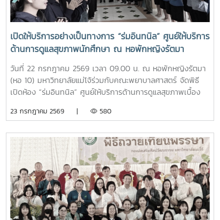
มั่นและดำเนินตามรอยคุณงามความดีของปูชนียบุคคล ประพฤติ
ตนเป็นคนดี มีความรับผิดชอบ ยึดถืออัตลักษณ์ของนักศึกษา
พยาบาลศาสตร์ มหาวิทยาลัยแม่โจ้ ที่ว่า “งามสง่า จิตอาสา
เปิดให้บริการอย่างเป็นทางการ “ร่มอินทนิล” ศูนย์ให้บริการ
อดทน สู้งาน” เพื่อเติบโตเป็นบัณฑิตพยาบาลที่มีคุณภาพ เป็น
ด้านการดูแลสุขภาพนักศึกษา ณ หอพักหญิงรัตมา
กำลังสำคัญของสังคมในอนาคตพร้อมกันนี้ นายนพกิจ แผ่พร
รักษาการหัวหน้างานหอพักนักศึกษา ได้บรรยายภาพรวมการ
วันที่ 22 กรกฎาคม 2569 เวลา 09.00 น. ณ หอพักหญิงรัตมา
ดำเนินงานของหอพักนักศึกษา พร้อมแนะนำระบบการดูแลและ
(หอ 10) มหาวิทยาลัยแม่โจ้ร่วมกับคณะพยาบาลศาสตร์ จัดพิธี
การใช้ชีวิตในรั้วมหาวิทยาลัย และ นายวิทชัย สุขเพราะนา หัวหน้า
เปิดห้อง “ร่มอินทนิล” ศูนย์ให้บริการด้านการดูแลสุขภาพเบื้อง
ศูนย์ส่งเสริมศิลปวัฒนธรรม ได้นำเสนอภารกิจและกิจกรรมด้าน
ต้นสำหรับนักศึกษา โดยได้รับเกียรติจาก รองศาสตราจารย์
23 กรกฎาคม 2569 |
580
การอนุรักษ์ศิลปวัฒนธรรม และกิจกรรมส่งเสริมคุณลักษณะอัน
ดร.เทพ พงษ์พานิช นายกสภามหาวิทยาลัยแม่โจ้ เป็นประธานใน
พึงประสงค์ของนักศึกษาจากนั้น รองศาสตราจารย์ ดร.เทพ
พิธี พร้อมด้วย บุคลากรงานหอพัก คณาจารย์ คณะพยาบาล
พงษ์พานิช และนายพงษ์พิพัฒน์ ราชจันทร์ ได้นำนักศึกษาเยี่ยม
ศาสตร์ และนักศึกษา เข้าร่วมอย่างพร้อมเพรียงห้อง “ร่ม
ชมเส้นทางและสถานที่สำคัญภายในมหาวิทยาลัย อาทิ อนุสาวรีย์
อินทนิล” เกิดขึ้นจากความร่วมมือระหว่างมหาวิทยาลัยแม่โจ้และ
คุณพระช่วงเกษตรศิลปการ เพื่อให้นักศึกษาได้เรียนรู้ประวัติและ
คณะพยาบาลศาสตร์ เพื่อเป็นศูนย์ให้บริการด้านการดูแลสุขภาพ
คุณูปการของปูชนียบุคคลผู้มีความสำคัญต่อมหาวิทยาลัย คุณค่า
เบื้องต้น การให้คำปรึกษา แนะนำด้านสุขภาพกายและสุขภาพใจ
ทางประวัติศาสตร์และจิตวิญญาณของสถาบันและช่วงบ่าย คณะ
แก่นักศึกษา เพื่อให้นักศึกษาได้รับการดูแลอย่างทั่วถึง มีสุขภาวะ
นักศึกษาได้เข้าเยี่ยมชมสำนักฟาร์มมหาวิทยาลัย และสำนักวิจัย
ที่ดีทั้งด้านร่างกายและจิตใจ อันจะนำไปสู่การส่งเสริมคุณภาพ
และส่งเสริมวิชาการการเกษตร โดยมี นางสาววัชรินทร์ จันท
ชีวิต ความปลอดภัย และสวัสดิภาพการใช้ชีวิตภายในมหาวิทยาลัย