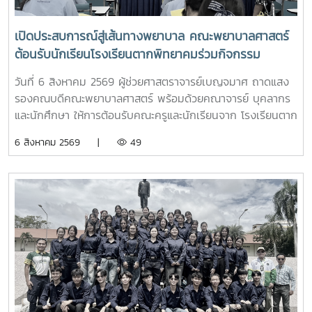
เปิดประสบการณ์สู่เส้นทางพยาบาล คณะพยาบาลศาสตร์
ต้อนรับนักเรียนโรงเรียนตากพิทยาคมร่วมกิจกรรม
"Future Nurse Portfolio"
วันที่ 6 สิงหาคม 2569 ผู้ช่วยศาสตราจารย์เบญจมาศ ถาดแสง
รองคณบดีคณะพยาบาลศาสตร์ พร้อมด้วยคณาจารย์ บุคลากร
และนักศึกษา ให้การต้อนรับคณะครูและนักเรียนจาก โรงเรียนตาก
พิทยาคม ในโอกาสเข้าศึกษาดูงานและรับฟังการแนะแนวการ
6 สิงหาคม 2569 |
49
ศึกษาต่อด้านพยาบาลศาสตร์ ณ ห้อง E403 ชั้น 4ในการนี้ ผู้
ช่วยศาสตราจารย์ ดร.ขนิษฐา วิศิษฏ์เจริญ ประธานอาจารย์
หลักสูตรพยาบาลศาสตร์ ได้แนะนำหลักสูตรพยาบาลศาสตร
บัณฑิต การจัดการเรียนการสอน การฝึกปฏิบัติ คุณสมบัติผู้
สมัคร และแนวทางการศึกษาต่อ เพื่อให้นักเรียนได้รับข้อมูลที่ถูก
ต้อง สามารถนำไปใช้ประกอบการวางแผนศึกษาต่อระดับ
อุดมศึกษาพร้อมกันนี้ ตัวแทนนักศึกษาพยาบาลชั้นปีที่ 4 ได้ร่วม
แลกเปลี่ยนประสบการณ์การเรียน การใช้ชีวิตในรั้วมหาวิทยาลัย
การฝึกงาน เพื่อสร้างแรงบันดาลใจให้กับน้องๆผ่านกิจกรรม
Student Talkช่วงท้ายของกิจกรรม คณะนักเรียนได้เยี่ยมชมห้อง