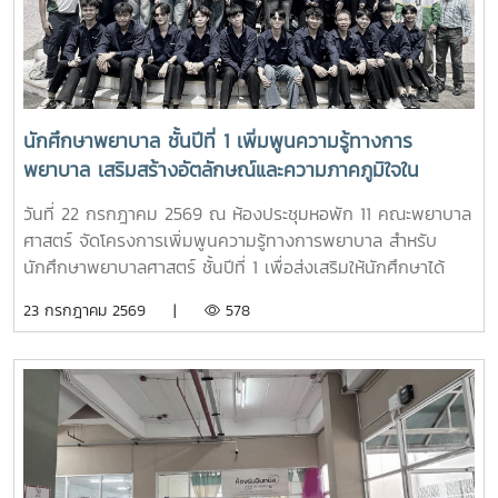
การฝึกงาน เพื่อสร้างแรงบันดาลใจให้กับน้องๆผ่านกิจกรรม
Student Talkช่วงท้ายของกิจกรรม คณะนักเรียนได้เยี่ยมชมห้อง
ปฏิบัติการพยาบาล ตามกิจกรรม “Future Nurse Portfolio”
ทดลองฝึกปฏิบัติทักษะทางการพยาบาลเบื้องต้น อาทิ การวัด
สัญญาณชีพ การช่วยฟื้นคืนชีพ (CPR) การฝึกพันผ้า การฝึก
นักศึกษาพยาบาล ชั้นปีที่ 1 เพิ่มพูนความรู้ทางการ
ทักษะการฉีดยาเบื้องต้นกับหุ่นจำลอง และกายวิพากษ์ โดยมี
พยาบาล เสริมสร้างอัตลักษณ์และความภาคภูมิใจใน
อาจารย์และนักศึกษาพยาบาลคอยให้คำแนะนำอย่างใกล้ชิด
สถาบัน ภายใต้รายวิชา แม่โจ้วิถีใหม่
บรรยากาศเต็มไปด้วยความอบอุ่น สนุกสนาน เป็นกันเอง
วันที่ 22 กรกฎาคม 2569 ณ ห้องประชุมหอพัก 11 คณะพยาบาล
นักเรียนให้ความสนใจเข้าร่วมกิจกรรมเป็นอย่างมาก ตลอดจนซัก
ศาสตร์ จัดโครงการเพิ่มพูนความรู้ทางการพยาบาล สำหรับ
ถามแลกเปลี่ยนความคิดเห็นกับคณาจารย์และรุ่นพี่นักศึกษาใน
นักศึกษาพยาบาลศาสตร์ ชั้นปีที่ 1 เพื่อส่งเสริมให้นักศึกษาได้
ประเด็นๆต่าง อาทิ การเตรียมตัวสมัครเข้าศึกษาต่อ การแบ่ง
เรียนรู้ประวัติความเป็นมา อัตลักษณ์ และสถานที่สำคัญของ
23 กรกฎาคม 2569 |
578
เวลาอ่านหนังสือ เป็นต้นอย่างไรก็ตาม การศึกษาดูงานครั้งนี้
มหาวิทยาลัย ตลอดจนปลูกฝังความภาคภูมิใจในความเป็น “ลูก
นอกจากจะได้รับความรู้และประสบการณ์ตรงแล้ว ยังช่วยสร้าง
แม่โจ้” ผ่านการเรียนรู้จากประสบการณ์จริง ภายใต้รายวิชา แม่โจ้
แรงบันดาลใจแก่นักเรียนในการก้าวสู่การเป็นบุคลากรทางการ
วิถีใหม่ (11701001)ในการนี้ รองศาสตราจารย์ ดร.เทพ พงษ์พา
พยาบาลในอนาคตต่อไป
นิช นายกสภามหาวิทยาลัยแม่โจ้ พร้อมด้วย นายพงษ์พิพัฒน์
ราชจันทร์ หัวหน้างานพัฒนานักศึกษาและศิษย์เก่าสัมพันธ์ ใน
ฐานะอาจารย์ประจำรายวิชา ร่วมให้ความรู้เกี่ยวกับประวัติความ
เป็นมา ปรัชญา และอัตลักษณ์ของมหาวิทยาลัยแม่โจ้ เพื่อสร้าง