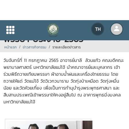
มหาวิทยาลัยแม่โจ้ จัดถวายเทียน
TH
พรรษา ประจำปี 2565
หน้าแรก
ข่าวสารกิจกรรม
รายละเอียดข่าวสาร
วันจันทร์ที่ 11 กรกฎาคม 2565 อาจารย์มาลี ล้วนแก้ว คณบดีคณะ
พยาบาลศาสตร์ มหาวิทยาลัยแม่โจ้ นำคณาจารย์และบุคลากร
เข้า
ร่วมพิธีถวายเทียนพรรษา ผ้าอาบน้ำฝนและเครื่องไทยธรรม โดย
ถวายให้แด่ วัดแม่โจ้ วัดวิเวกวนาราม วัดทุ่งป่าเหมือด วัดทุ่งหมื่น
น้อย และวัดห้วยเกี๋ยง เพื่อเป็นการทำนุบำรุงพระพุทธศาสนา และ
สืบสานประเพณีเข้าพรรษาให้คงอยู่สืบไป ณ อาคารพุทธมิ่งมงคล
มหาวิทยาลัยแม่โจ้