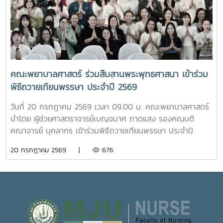
นักศึกษาได้เข้าเยี่ยมชมสำนักฟาร์มมหาวิทยาลัย และสำนักวิจัย
ที่ดีทั้งด้านร่างกายและจิตใจ อันจะนำไปสู่การส่งเสริมคุณภาพ
และส่งเสริมวิชาการการเกษตร โดยมี นางสาววัชรินทร์ จันท
ชีวิต ความปลอดภัย และสวัสดิภาพการใช้ชีวิตภายในมหาวิทยาลัย
วรรณ ให้การต้อนรับ พร้อมบรรยายให้ความรู้เกี่ยวกับการผลิต
โดยจะเปิดให้บริการทุกวัน ตั้งแต่เวลา 17.00-20.00 น.นอกจากนี้
และการพัฒนาผลิตภัณฑ์กัญชงเพื่อสุขภาพ รวมทั้งนำเยี่ยมชม
ห้อง “ร่มอินทนิล” ยังเป็นพื้นที่แห่งการเรียนรู้และฝึกปฏิบัติ
แปลงกัญชง เพื่อเปิดมุมมองด้านงานวิจัยและนวัตกรรมทางการ
วิชาชีพของนักศึกษาพยาบาล ภายใต้การกำกับดูแลของ
เกษตรของมหาวิทยาลัย จากนั้น นักศึกษาได้เดินทางไปศึกษา
คณาจารย์และบุคลากรผู้เชี่ยวชาญ เพื่อให้นักศึกษาได้พัฒนา
คณะพยาบาลศาสตร์ ร่วมสืบสานพระพุทธศาสนา เข้าร่วม
แหล่งเรียนรู้อ่างเก็บน้ำห้วยโจ้ พร้อมนั่งรถเยี่ยมชมบริเวณรอบ
ทักษะการดูแลผู้รับบริการจากสถานการณ์จริง ควบคู่ไปกับการ
พิธีถวายเทียนพรรษา ประจำปี 2569
คณะและหน่วยงานที่ตั้งอยู่นอกพื้นที่หลักของมหาวิทยาลัย ได้แก่
สร้างประโยชน์แก่สังคมภายในมหาวิทยาลัยอย่างไรก็ตาม การเปิด
คณะสัตวศาสตร์และเทคโนโลยี และวิทยาลัยพลังงาน เพื่อเรียนรู้
ให้บริการห้อง “ร่มอินทนิล” ในครั้งนี้ นับว่าเป็นก้าวสำคัญของ
วันที่ 20 กรกฎาคม 2569 เวลา 09.00 น. คณะพยาบาลศาสตร์
ศักยภาพและความหลากหลายของศาสตร์ที่มหาวิทยาลัยแม่โจ้เปิด
มหาวิทยาลัย ในการพัฒนาระบบการดูแลสุขภาพของนักศึกษา
นำโดย ผู้ช่วยศาสตราจารย์เบญจมาศ ถาดแสง รองคณบดี
การเรียนการสอน กิจกรรมตามโครงการดังกล่าว นับว่าเป็นการ
อย่างเป็นรูปธรรม สะท้อนถึงความมุ่งมั่นในการสร้างสภาพ
คณาจารย์ บุคลากร เข้าร่วมพิธีถวายเทียนพรรษา ประจำปี
ส่งเสริมการเรียนรู้นอกห้องเรียน สร้างเครือข่ายความร่วมมือ
แวดล้อมที่เอื้อต่อการเรียนรู้ การใช้ชีวิต และการมีคุณภาพชีวิตที่
2569 โดยมีรองศาสตราจารย์ ดร.วีระพล ทองมา อธิการบดี เป็น
20 กรกฎาคม 2569 |
676
ระหว่างหน่วยงาน พัฒนาทักษะการคิดวิเคราะห์ การแก้ไขปัญหา
ดีของนักศึกษาอย่างรอบด้าน
ประธานในพิธี ณ อาคารแผ่พืชน์ มหาวิทยาลัยแม่โจ้ผู้เข้าร่วมพิธี
ตลอดจนการปรับตัวในรั้วมหาวิทยาลัย อันเป็นรากฐานสำคัญใน
ได้ถวายเทียนพรรษาและถวายจตุปัจจัยแด่พระสงฆ์ จำนวน 9 รูป
การก้าวสู่การเป็นวิชาชีพพยาบาลที่มีคุณธรรมและจริยธรรมต่อไป
(9 วัด) เพื่อสืบสานและทำนุบำรุงพระพุทธศาสนา เนื่องใน
เทศกาลเข้าพรรษา อันเป็นประเพณีสำคัญของพุทธศาสนิกชน
อีกทั้งยังเป็นการส่งเสริมการอนุรักษ์ศิลปวัฒนธรรมและปลูกฝัง
คุณธรรม จริยธรรม ตลอดจนสร้างความเป็นสิริมงคลแก่ชีวิต