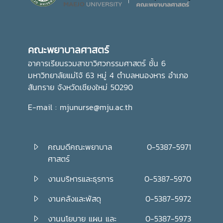
คณะพยาบาลศาสตร์ มุ่งมั่น ส่งเสริมให้บุคลากรมีส่วนร่วมในการ
อนุรักษ์ขนบธรรมเนียมประเพณีอันดีงามของไทย ควบคู่ไปกับ
การพัฒนาความรู้และคุณธรรม เพื่อเติบโตเป็นบัณฑิตที่มี
คุณภาพและมีจิตสำนึกในการรับผิดชอบต่อสังคมและประเทศชาติ
คณะพยาบาลศาสตร์
ต่อไปอย่างไรก็ตาม พิธีถวายเทียนพรรษาในครั้งนี้ จัดโดย กอง
ส่งเสริมศิลปวัฒนธรรม มหาวิทยาลัยแม่โจ้
อาคารเรียนรวมสาขาวิศวกรรมศาสตร์ ชั้น 6
มหาวิทยาลัยแม่โจ้ 63 หมู่ 4 ตำบลหนองหาร อำเภอ
สันทราย จังหวัดเชียงใหม่ 50290
E-mail : mjunurse@mju.ac.th
คณบดีคณะพยาบาล
0-5387-5971
ศาสตร์
งานบริหารและธุรการ
0-5387-5970
งานคลังและพัสดุ
0-5387-5972
งานนโยบาย แผน และ
0-5387-5973