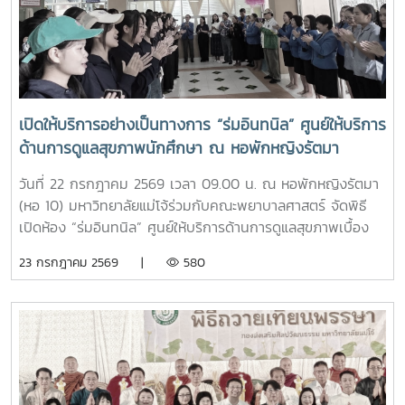
ความเข้าใจและความผูกพันต่อสถาบันโอกาสนี้ รองศาสตราจารย์
ดร.เทพ พงษ์พานิช ได้เน้นย้ำให้นักศึกษาเรียนรู้รากเหง้าความ
เป็นแม่โจ้ มีความภาคภูมิใจในสถาบัน มีพลังใจในการศึกษา ยึด
มั่นและดำเนินตามรอยคุณงามความดีของปูชนียบุคคล ประพฤติ
ตนเป็นคนดี มีความรับผิดชอบ ยึดถืออัตลักษณ์ของนักศึกษา
พยาบาลศาสตร์ มหาวิทยาลัยแม่โจ้ ที่ว่า “งามสง่า จิตอาสา
เปิดให้บริการอย่างเป็นทางการ “ร่มอินทนิล” ศูนย์ให้บริการ
อดทน สู้งาน” เพื่อเติบโตเป็นบัณฑิตพยาบาลที่มีคุณภาพ เป็น
ด้านการดูแลสุขภาพนักศึกษา ณ หอพักหญิงรัตมา
กำลังสำคัญของสังคมในอนาคตพร้อมกันนี้ นายนพกิจ แผ่พร
รักษาการหัวหน้างานหอพักนักศึกษา ได้บรรยายภาพรวมการ
วันที่ 22 กรกฎาคม 2569 เวลา 09.00 น. ณ หอพักหญิงรัตมา
ดำเนินงานของหอพักนักศึกษา พร้อมแนะนำระบบการดูแลและ
(หอ 10) มหาวิทยาลัยแม่โจ้ร่วมกับคณะพยาบาลศาสตร์ จัดพิธี
การใช้ชีวิตในรั้วมหาวิทยาลัย และ นายวิทชัย สุขเพราะนา หัวหน้า
เปิดห้อง “ร่มอินทนิล” ศูนย์ให้บริการด้านการดูแลสุขภาพเบื้อง
ศูนย์ส่งเสริมศิลปวัฒนธรรม ได้นำเสนอภารกิจและกิจกรรมด้าน
ต้นสำหรับนักศึกษา โดยได้รับเกียรติจาก รองศาสตราจารย์
23 กรกฎาคม 2569 |
580
การอนุรักษ์ศิลปวัฒนธรรม และกิจกรรมส่งเสริมคุณลักษณะอัน
ดร.เทพ พงษ์พานิช นายกสภามหาวิทยาลัยแม่โจ้ เป็นประธานใน
พึงประสงค์ของนักศึกษาจากนั้น รองศาสตราจารย์ ดร.เทพ
พิธี พร้อมด้วย บุคลากรงานหอพัก คณาจารย์ คณะพยาบาล
พงษ์พานิช และนายพงษ์พิพัฒน์ ราชจันทร์ ได้นำนักศึกษาเยี่ยม
ศาสตร์ และนักศึกษา เข้าร่วมอย่างพร้อมเพรียงห้อง “ร่ม
ชมเส้นทางและสถานที่สำคัญภายในมหาวิทยาลัย อาทิ อนุสาวรีย์
อินทนิล” เกิดขึ้นจากความร่วมมือระหว่างมหาวิทยาลัยแม่โจ้และ
คุณพระช่วงเกษตรศิลปการ เพื่อให้นักศึกษาได้เรียนรู้ประวัติและ
คณะพยาบาลศาสตร์ เพื่อเป็นศูนย์ให้บริการด้านการดูแลสุขภาพ
คุณูปการของปูชนียบุคคลผู้มีความสำคัญต่อมหาวิทยาลัย คุณค่า
เบื้องต้น การให้คำปรึกษา แนะนำด้านสุขภาพกายและสุขภาพใจ
ทางประวัติศาสตร์และจิตวิญญาณของสถาบันและช่วงบ่าย คณะ
แก่นักศึกษา เพื่อให้นักศึกษาได้รับการดูแลอย่างทั่วถึง มีสุขภาวะ