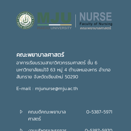
เทศกาลเข้าพรรษา อันเป็นประเพณีสำคัญของพุทธศาสนิกชน
อีกทั้งยังเป็นการส่งเสริมการอนุรักษ์ศิลปวัฒนธรรมและปลูกฝัง
คุณธรรม จริยธรรม ตลอดจนสร้างความเป็นสิริมงคลแก่ชีวิต
คณะพยาบาลศาสตร์ มุ่งมั่น ส่งเสริมให้บุคลากรมีส่วนร่วมในการ
อนุรักษ์ขนบธรรมเนียมประเพณีอันดีงามของไทย ควบคู่ไปกับ
การพัฒนาความรู้และคุณธรรม เพื่อเติบโตเป็นบัณฑิตที่มี
คุณภาพและมีจิตสำนึกในการรับผิดชอบต่อสังคมและประเทศชาติ
คณะพยาบาลศาสตร์
ต่อไปอย่างไรก็ตาม พิธีถวายเทียนพรรษาในครั้งนี้ จัดโดย กอง
ส่งเสริมศิลปวัฒนธรรม มหาวิทยาลัยแม่โจ้
อาคารเรียนรวมสาขาวิศวกรรมศาสตร์ ชั้น 6
มหาวิทยาลัยแม่โจ้ 63 หมู่ 4 ตำบลหนองหาร อำเภอ
สันทราย จังหวัดเชียงใหม่ 50290
E-mail : mjunurse@mju.ac.th
คณบดีคณะพยาบาล
0-5387-5971
ศาสตร์
งานบริหารและธุรการ
0-5387-5970