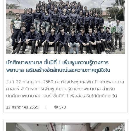
สมัคร และแนวทางการศึกษาต่อ เพื่อให้นักเรียนได้รับข้อมูลที่ถูก
ต้อง สามารถนำไปใช้ประกอบการวางแผนศึกษาต่อระดับ
อุดมศึกษาพร้อมกันนี้ ตัวแทนนักศึกษาพยาบาลชั้นปีที่ 4 ได้ร่วม
แลกเปลี่ยนประสบการณ์การเรียน การใช้ชีวิตในรั้วมหาวิทยาลัย
การฝึกงาน เพื่อสร้างแรงบันดาลใจให้กับน้องๆผ่านกิจกรรม
Student Talkช่วงท้ายของกิจกรรม คณะนักเรียนได้เยี่ยมชมห้อง
ปฏิบัติการพยาบาล ตามกิจกรรม “Future Nurse Portfolio”
ทดลองฝึกปฏิบัติทักษะทางการพยาบาลเบื้องต้น อาทิ การวัด
สัญญาณชีพ การช่วยฟื้นคืนชีพ (CPR) การฝึกพันผ้า การฝึก
นักศึกษาพยาบาล ชั้นปีที่ 1 เพิ่มพูนความรู้ทางการ
ทักษะการฉีดยาเบื้องต้นกับหุ่นจำลอง และกายวิพากษ์ โดยมี
พยาบาล เสริมสร้างอัตลักษณ์และความภาคภูมิใจใน
อาจารย์และนักศึกษาพยาบาลคอยให้คำแนะนำอย่างใกล้ชิด
สถาบัน ภายใต้รายวิชา แม่โจ้วิถีใหม่
บรรยากาศเต็มไปด้วยความอบอุ่น สนุกสนาน เป็นกันเอง
วันที่ 22 กรกฎาคม 2569 ณ ห้องประชุมหอพัก 11 คณะพยาบาล
นักเรียนให้ความสนใจเข้าร่วมกิจกรรมเป็นอย่างมาก ตลอดจนซัก
ศาสตร์ จัดโครงการเพิ่มพูนความรู้ทางการพยาบาล สำหรับ
ถามแลกเปลี่ยนความคิดเห็นกับคณาจารย์และรุ่นพี่นักศึกษาใน
นักศึกษาพยาบาลศาสตร์ ชั้นปีที่ 1 เพื่อส่งเสริมให้นักศึกษาได้
ประเด็นๆต่าง อาทิ การเตรียมตัวสมัครเข้าศึกษาต่อ การแบ่ง
เรียนรู้ประวัติความเป็นมา อัตลักษณ์ และสถานที่สำคัญของ
23 กรกฎาคม 2569 |
578
เวลาอ่านหนังสือ เป็นต้นอย่างไรก็ตาม การศึกษาดูงานครั้งนี้
มหาวิทยาลัย ตลอดจนปลูกฝังความภาคภูมิใจในความเป็น “ลูก
นอกจากจะได้รับความรู้และประสบการณ์ตรงแล้ว ยังช่วยสร้าง
แม่โจ้” ผ่านการเรียนรู้จากประสบการณ์จริง ภายใต้รายวิชา แม่โจ้
แรงบันดาลใจแก่นักเรียนในการก้าวสู่การเป็นบุคลากรทางการ
วิถีใหม่ (11701001)ในการนี้ รองศาสตราจารย์ ดร.เทพ พงษ์พา
พยาบาลในอนาคตต่อไป
นิช นายกสภามหาวิทยาลัยแม่โจ้ พร้อมด้วย นายพงษ์พิพัฒน์