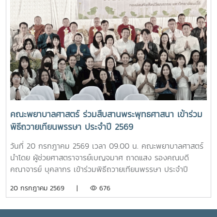
ชมเส้นทางและสถานที่สำคัญภายในมหาวิทยาลัย อาทิ อนุสาวรีย์
อินทนิล” เกิดขึ้นจากความร่วมมือระหว่างมหาวิทยาลัยแม่โจ้และ
คุณพระช่วงเกษตรศิลปการ เพื่อให้นักศึกษาได้เรียนรู้ประวัติและ
คณะพยาบาลศาสตร์ เพื่อเป็นศูนย์ให้บริการด้านการดูแลสุขภาพ
คุณูปการของปูชนียบุคคลผู้มีความสำคัญต่อมหาวิทยาลัย คุณค่า
เบื้องต้น การให้คำปรึกษา แนะนำด้านสุขภาพกายและสุขภาพใจ
ทางประวัติศาสตร์และจิตวิญญาณของสถาบันและช่วงบ่าย คณะ
แก่นักศึกษา เพื่อให้นักศึกษาได้รับการดูแลอย่างทั่วถึง มีสุขภาวะ
นักศึกษาได้เข้าเยี่ยมชมสำนักฟาร์มมหาวิทยาลัย และสำนักวิจัย
ที่ดีทั้งด้านร่างกายและจิตใจ อันจะนำไปสู่การส่งเสริมคุณภาพ
และส่งเสริมวิชาการการเกษตร โดยมี นางสาววัชรินทร์ จันท
ชีวิต ความปลอดภัย และสวัสดิภาพการใช้ชีวิตภายในมหาวิทยาลัย
วรรณ ให้การต้อนรับ พร้อมบรรยายให้ความรู้เกี่ยวกับการผลิต
โดยจะเปิดให้บริการทุกวัน ตั้งแต่เวลา 17.00-20.00 น.นอกจากนี้
และการพัฒนาผลิตภัณฑ์กัญชงเพื่อสุขภาพ รวมทั้งนำเยี่ยมชม
ห้อง “ร่มอินทนิล” ยังเป็นพื้นที่แห่งการเรียนรู้และฝึกปฏิบัติ
แปลงกัญชง เพื่อเปิดมุมมองด้านงานวิจัยและนวัตกรรมทางการ
วิชาชีพของนักศึกษาพยาบาล ภายใต้การกำกับดูแลของ
เกษตรของมหาวิทยาลัย จากนั้น นักศึกษาได้เดินทางไปศึกษา
คณาจารย์และบุคลากรผู้เชี่ยวชาญ เพื่อให้นักศึกษาได้พัฒนา
คณะพยาบาลศาสตร์ ร่วมสืบสานพระพุทธศาสนา เข้าร่วม
แหล่งเรียนรู้อ่างเก็บน้ำห้วยโจ้ พร้อมนั่งรถเยี่ยมชมบริเวณรอบ
ทักษะการดูแลผู้รับบริการจากสถานการณ์จริง ควบคู่ไปกับการ
พิธีถวายเทียนพรรษา ประจำปี 2569
คณะและหน่วยงานที่ตั้งอยู่นอกพื้นที่หลักของมหาวิทยาลัย ได้แก่
สร้างประโยชน์แก่สังคมภายในมหาวิทยาลัยอย่างไรก็ตาม การเปิด
คณะสัตวศาสตร์และเทคโนโลยี และวิทยาลัยพลังงาน เพื่อเรียนรู้
ให้บริการห้อง “ร่มอินทนิล” ในครั้งนี้ นับว่าเป็นก้าวสำคัญของ
วันที่ 20 กรกฎาคม 2569 เวลา 09.00 น. คณะพยาบาลศาสตร์
ศักยภาพและความหลากหลายของศาสตร์ที่มหาวิทยาลัยแม่โจ้เปิด
มหาวิทยาลัย ในการพัฒนาระบบการดูแลสุขภาพของนักศึกษา
นำโดย ผู้ช่วยศาสตราจารย์เบญจมาศ ถาดแสง รองคณบดี
การเรียนการสอน กิจกรรมตามโครงการดังกล่าว นับว่าเป็นการ
อย่างเป็นรูปธรรม สะท้อนถึงความมุ่งมั่นในการสร้างสภาพ
คณาจารย์ บุคลากร เข้าร่วมพิธีถวายเทียนพรรษา ประจำปี
ส่งเสริมการเรียนรู้นอกห้องเรียน สร้างเครือข่ายความร่วมมือ
แวดล้อมที่เอื้อต่อการเรียนรู้ การใช้ชีวิต และการมีคุณภาพชีวิตที่
2569 โดยมีรองศาสตราจารย์ ดร.วีระพล ทองมา อธิการบดี เป็น
20 กรกฎาคม 2569 |
676
ระหว่างหน่วยงาน พัฒนาทักษะการคิดวิเคราะห์ การแก้ไขปัญหา
ดีของนักศึกษาอย่างรอบด้าน
ประธานในพิธี ณ อาคารแผ่พืชน์ มหาวิทยาลัยแม่โจ้ผู้เข้าร่วมพิธี
ตลอดจนการปรับตัวในรั้วมหาวิทยาลัย อันเป็นรากฐานสำคัญใน
ได้ถวายเทียนพรรษาและถวายจตุปัจจัยแด่พระสงฆ์ จำนวน 9 รูป
การก้าวสู่การเป็นวิชาชีพพยาบาลที่มีคุณธรรมและจริยธรรมต่อไป
(9 วัด) เพื่อสืบสานและทำนุบำรุงพระพุทธศาสนา เนื่องใน