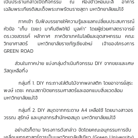
เป็นประธานกล่าวเปิดกิจกรรม ณ ห้องข้าวหอมมะลิ อาคาร
เฉลิมพระเกียรติสมเด็จพระเทพรัตนราชสุดา มหาวิทยาลัยแม่โจ้
ภาคเช้า รับฟังบรรยายให้ความรู้และแลกเปลี่ยนประสบการณ์
หัวข้อ “เก็บ (ขยะ) มาคืนชีพให้มี มูลค่า” โดยผู้ช่วยศาสตราจารย์
ดร.เวชสวรรค์ หล้ากาศ ภาควิชาเทคโนโลยีและอุตสาหกรรม คณะ
วิทยาศาสตร์ มหาวิทยาลัยราชภัฎเชียงใหม่ เจ้าของโครงการ
GREEN ROAD
ส่วนในภาคบ่าย แบ่งกลุ่มดำเนินกิจกรรม DIY
จากขยะและเศษ
วัสดุเหลือทิ้ง
กลุ่มที่ 1. DIY
กระถางใส่ต้นไม้จากพลาสติก โดยอาจารย์สุระ
พงษ์ เตชะ คณะสถาปัตยกรรมศาสตร์และออกแบบสิ่งแวดล้อม
มหาวิทยาลัยแม่โจ้
กลุ่มที่ 2. DIY
สมุดจากกระดาษ
A4
เหลือใช้ โดยนางสาวอร
วรรณ สุรักษ์ และบุคลากรสำนักหอสมุด มหาวิทยาลัยแม่โจ้
อย่างไรก็ตาม โครงการดังกล่าว จัดโดยคณะอนุกรรมการขับ
เคลื่อนยุทธศาสตร์การเป็นมหาวิทยาลัยสีเขียว (Green University
)