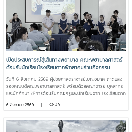
เปิดประสบการณ์สู่เส้นทางพยาบาล คณะพยาบาลศาสตร์
ต้อนรับนักเรียนโรงเรียนตากพิทยาคมร่วมกิจกรรม
"Future Nurse Portfolio"
วันที่ 6 สิงหาคม 2569 ผู้ช่วยศาสตราจารย์เบญจมาศ ถาดแสง
รองคณบดีคณะพยาบาลศาสตร์ พร้อมด้วยคณาจารย์ บุคลากร
และนักศึกษา ให้การต้อนรับคณะครูและนักเรียนจาก โรงเรียนตาก
พิทยาคม ในโอกาสเข้าศึกษาดูงานและรับฟังการแนะแนวการ
6 สิงหาคม 2569 |
49
ศึกษาต่อด้านพยาบาลศาสตร์ ณ ห้อง E403 ชั้น 4ในการนี้ ผู้
ช่วยศาสตราจารย์ ดร.ขนิษฐา วิศิษฏ์เจริญ ประธานอาจารย์
หลักสูตรพยาบาลศาสตร์ ได้แนะนำหลักสูตรพยาบาลศาสตร
บัณฑิต การจัดการเรียนการสอน การฝึกปฏิบัติ คุณสมบัติผู้