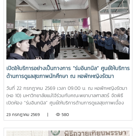
ราชจันทร์ หัวหน้างานพัฒนานักศึกษาและศิษย์เก่าสัมพันธ์ ใน
ฐานะอาจารย์ประจำรายวิชา ร่วมให้ความรู้เกี่ยวกับประวัติความ
เป็นมา ปรัชญา และอัตลักษณ์ของมหาวิทยาลัยแม่โจ้ เพื่อสร้าง
ความเข้าใจและความผูกพันต่อสถาบันโอกาสนี้ รองศาสตราจารย์
ดร.เทพ พงษ์พานิช ได้เน้นย้ำให้นักศึกษาเรียนรู้รากเหง้าความ
เป็นแม่โจ้ มีความภาคภูมิใจในสถาบัน มีพลังใจในการศึกษา ยึด
มั่นและดำเนินตามรอยคุณงามความดีของปูชนียบุคคล ประพฤติ
ตนเป็นคนดี มีความรับผิดชอบ ยึดถืออัตลักษณ์ของนักศึกษา
พยาบาลศาสตร์ มหาวิทยาลัยแม่โจ้ ที่ว่า “งามสง่า จิตอาสา
เปิดให้บริการอย่างเป็นทางการ “ร่มอินทนิล” ศูนย์ให้บริการ
อดทน สู้งาน” เพื่อเติบโตเป็นบัณฑิตพยาบาลที่มีคุณภาพ เป็น
ด้านการดูแลสุขภาพนักศึกษา ณ หอพักหญิงรัตมา
กำลังสำคัญของสังคมในอนาคตพร้อมกันนี้ นายนพกิจ แผ่พร
รักษาการหัวหน้างานหอพักนักศึกษา ได้บรรยายภาพรวมการ
วันที่ 22 กรกฎาคม 2569 เวลา 09.00 น. ณ หอพักหญิงรัตมา
ดำเนินงานของหอพักนักศึกษา พร้อมแนะนำระบบการดูแลและ
(หอ 10) มหาวิทยาลัยแม่โจ้ร่วมกับคณะพยาบาลศาสตร์ จัดพิธี
การใช้ชีวิตในรั้วมหาวิทยาลัย และ นายวิทชัย สุขเพราะนา หัวหน้า
เปิดห้อง “ร่มอินทนิล” ศูนย์ให้บริการด้านการดูแลสุขภาพเบื้อง
ศูนย์ส่งเสริมศิลปวัฒนธรรม ได้นำเสนอภารกิจและกิจกรรมด้าน
ต้นสำหรับนักศึกษา โดยได้รับเกียรติจาก รองศาสตราจารย์
23 กรกฎาคม 2569 |
580
การอนุรักษ์ศิลปวัฒนธรรม และกิจกรรมส่งเสริมคุณลักษณะอัน
ดร.เทพ พงษ์พานิช นายกสภามหาวิทยาลัยแม่โจ้ เป็นประธานใน
พึงประสงค์ของนักศึกษาจากนั้น รองศาสตราจารย์ ดร.เทพ
พิธี พร้อมด้วย บุคลากรงานหอพัก คณาจารย์ คณะพยาบาล
พงษ์พานิช และนายพงษ์พิพัฒน์ ราชจันทร์ ได้นำนักศึกษาเยี่ยม
ศาสตร์ และนักศึกษา เข้าร่วมอย่างพร้อมเพรียงห้อง “ร่ม