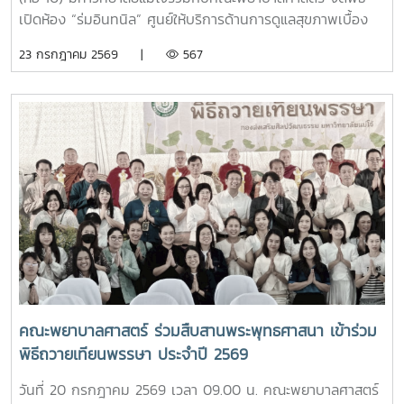
การใช้ชีวิตในรั้วมหาวิทยาลัย และ นายวิทชัย สุขเพราะนา หัวหน้า
เปิดห้อง “ร่มอินทนิล” ศูนย์ให้บริการด้านการดูแลสุขภาพเบื้อง
ศูนย์ส่งเสริมศิลปวัฒนธรรม ได้นำเสนอภารกิจและกิจกรรมด้าน
ต้นสำหรับนักศึกษา โดยได้รับเกียรติจาก รองศาสตราจารย์
23 กรกฎาคม 2569 |
567
การอนุรักษ์ศิลปวัฒนธรรม และกิจกรรมส่งเสริมคุณลักษณะอัน
ดร.เทพ พงษ์พานิช นายกสภามหาวิทยาลัยแม่โจ้ เป็นประธานใน
พึงประสงค์ของนักศึกษาจากนั้น รองศาสตราจารย์ ดร.เทพ
พิธี พร้อมด้วย บุคลากรงานหอพัก คณาจารย์ คณะพยาบาล
พงษ์พานิช และนายพงษ์พิพัฒน์ ราชจันทร์ ได้นำนักศึกษาเยี่ยม
ศาสตร์ และนักศึกษา เข้าร่วมอย่างพร้อมเพรียงห้อง “ร่ม
ชมเส้นทางและสถานที่สำคัญภายในมหาวิทยาลัย อาทิ อนุสาวรีย์
อินทนิล” เกิดขึ้นจากความร่วมมือระหว่างมหาวิทยาลัยแม่โจ้และ
คุณพระช่วงเกษตรศิลปการ เพื่อให้นักศึกษาได้เรียนรู้ประวัติและ
คณะพยาบาลศาสตร์ เพื่อเป็นศูนย์ให้บริการด้านการดูแลสุขภาพ
คุณูปการของปูชนียบุคคลผู้มีความสำคัญต่อมหาวิทยาลัย คุณค่า
เบื้องต้น การให้คำปรึกษา แนะนำด้านสุขภาพกายและสุขภาพใจ
ทางประวัติศาสตร์และจิตวิญญาณของสถาบันและช่วงบ่าย คณะ
แก่นักศึกษา เพื่อให้นักศึกษาได้รับการดูแลอย่างทั่วถึง มีสุขภาวะ
นักศึกษาได้เข้าเยี่ยมชมสำนักฟาร์มมหาวิทยาลัย และสำนักวิจัย
ที่ดีทั้งด้านร่างกายและจิตใจ อันจะนำไปสู่การส่งเสริมคุณภาพ
และส่งเสริมวิชาการการเกษตร โดยมี นางสาววัชรินทร์ จันท
ชีวิต ความปลอดภัย และสวัสดิภาพการใช้ชีวิตภายในมหาวิทยาลัย
วรรณ ให้การต้อนรับ พร้อมบรรยายให้ความรู้เกี่ยวกับการผลิต
โดยจะเปิดให้บริการทุกวัน ตั้งแต่เวลา 17.00-20.00 น.นอกจากนี้
และการพัฒนาผลิตภัณฑ์กัญชงเพื่อสุขภาพ รวมทั้งนำเยี่ยมชม
ห้อง “ร่มอินทนิล” ยังเป็นพื้นที่แห่งการเรียนรู้และฝึกปฏิบัติ
แปลงกัญชง เพื่อเปิดมุมมองด้านงานวิจัยและนวัตกรรมทางการ
วิชาชีพของนักศึกษาพยาบาล ภายใต้การกำกับดูแลของ
เกษตรของมหาวิทยาลัย จากนั้น นักศึกษาได้เดินทางไปศึกษา
คณาจารย์และบุคลากรผู้เชี่ยวชาญ เพื่อให้นักศึกษาได้พัฒนา
คณะพยาบาลศาสตร์ ร่วมสืบสานพระพุทธศาสนา เข้าร่วม
แหล่งเรียนรู้อ่างเก็บน้ำห้วยโจ้ พร้อมนั่งรถเยี่ยมชมบริเวณรอบ
ทักษะการดูแลผู้รับบริการจากสถานการณ์จริง ควบคู่ไปกับการ
พิธีถวายเทียนพรรษา ประจำปี 2569
คณะและหน่วยงานที่ตั้งอยู่นอกพื้นที่หลักของมหาวิทยาลัย ได้แก่
สร้างประโยชน์แก่สังคมภายในมหาวิทยาลัยอย่างไรก็ตาม การเปิด
คณะสัตวศาสตร์และเทคโนโลยี และวิทยาลัยพลังงาน เพื่อเรียนรู้
ให้บริการห้อง “ร่มอินทนิล” ในครั้งนี้ นับว่าเป็นก้าวสำคัญของ
วันที่ 20 กรกฎาคม 2569 เวลา 09.00 น. คณะพยาบาลศาสตร์