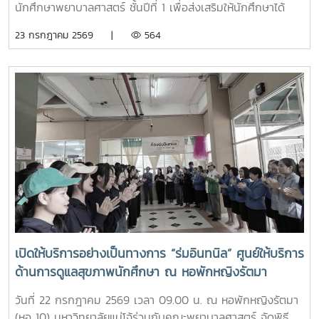
ถามแลกเปลี่ยนความคิดเห็นกับคณาจารย์และรุ่นพี่นักศึกษาใน
นักศึกษาพยาบาลศาสตร์ ชั้นปีที่ 1 เพื่อส่งเสริมให้นักศึกษาได้
ประเด็นๆต่าง อาทิ การเตรียมตัวสมัครเข้าศึกษาต่อ การแบ่ง
เรียนรู้ประวัติความเป็นมา อัตลักษณ์ และสถานที่สำคัญของ
23 กรกฎาคม 2569 |
564
เวลาอ่านหนังสือ เป็นต้นอย่างไรก็ตาม การศึกษาดูงานครั้งนี้
มหาวิทยาลัย ตลอดจนปลูกฝังความภาคภูมิใจในความเป็น “ลูก
นอกจากจะได้รับความรู้และประสบการณ์ตรงแล้ว ยังช่วยสร้าง
แม่โจ้” ผ่านการเรียนรู้จากประสบการณ์จริง ภายใต้รายวิชา แม่โจ้
แรงบันดาลใจแก่นักเรียนในการก้าวสู่การเป็นบุคลากรทางการ
วิถีใหม่ (11701001)ในการนี้ รองศาสตราจารย์ ดร.เทพ พงษ์พา
พยาบาลในอนาคตต่อไป
นิช นายกสภามหาวิทยาลัยแม่โจ้ พร้อมด้วย นายพงษ์พิพัฒน์
ราชจันทร์ หัวหน้างานพัฒนานักศึกษาและศิษย์เก่าสัมพันธ์ ใน
ฐานะอาจารย์ประจำรายวิชา ร่วมให้ความรู้เกี่ยวกับประวัติความ
เป็นมา ปรัชญา และอัตลักษณ์ของมหาวิทยาลัยแม่โจ้ เพื่อสร้าง
ความเข้าใจและความผูกพันต่อสถาบันโอกาสนี้ รองศาสตราจารย์
ดร.เทพ พงษ์พานิช ได้เน้นย้ำให้นักศึกษาเรียนรู้รากเหง้าความ
เป็นแม่โจ้ มีความภาคภูมิใจในสถาบัน มีพลังใจในการศึกษา ยึด
มั่นและดำเนินตามรอยคุณงามความดีของปูชนียบุคคล ประพฤติ
ตนเป็นคนดี มีความรับผิดชอบ ยึดถืออัตลักษณ์ของนักศึกษา
พยาบาลศาสตร์ มหาวิทยาลัยแม่โจ้ ที่ว่า “งามสง่า จิตอาสา
เปิดให้บริการอย่างเป็นทางการ “ร่มอินทนิล” ศูนย์ให้บริการ
อดทน สู้งาน” เพื่อเติบโตเป็นบัณฑิตพยาบาลที่มีคุณภาพ เป็น
ด้านการดูแลสุขภาพนักศึกษา ณ หอพักหญิงรัตมา
กำลังสำคัญของสังคมในอนาคตพร้อมกันนี้ นายนพกิจ แผ่พร
รักษาการหัวหน้างานหอพักนักศึกษา ได้บรรยายภาพรวมการ
วันที่ 22 กรกฎาคม 2569 เวลา 09.00 น. ณ หอพักหญิงรัตมา
ดำเนินงานของหอพักนักศึกษา พร้อมแนะนำระบบการดูแลและ
(หอ 10) มหาวิทยาลัยแม่โจ้ร่วมกับคณะพยาบาลศาสตร์ จัดพิธี