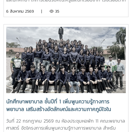
พิทยาคม ในโอกาสเข้าศึกษาดูงานและรับฟังการแนะแนวการ
6 สิงหาคม 2569 |
35
ศึกษาต่อด้านพยาบาลศาสตร์ ณ ห้อง E403 ชั้น 4ในการนี้ ผู้
ช่วยศาสตราจารย์ ดร.ขนิษฐา วิศิษฏ์เจริญ ประธานอาจารย์
หลักสูตรพยาบาลศาสตร์ ได้แนะนำหลักสูตรพยาบาลศาสตร
บัณฑิต การจัดการเรียนการสอน การฝึกปฏิบัติ คุณสมบัติผู้
สมัคร และแนวทางการศึกษาต่อ เพื่อให้นักเรียนได้รับข้อมูลที่ถูก
ต้อง สามารถนำไปใช้ประกอบการวางแผนศึกษาต่อระดับ
อุดมศึกษาพร้อมกันนี้ ตัวแทนนักศึกษาพยาบาลชั้นปีที่ 4 ได้ร่วม
แลกเปลี่ยนประสบการณ์การเรียน การใช้ชีวิตในรั้วมหาวิทยาลัย
การฝึกงาน เพื่อสร้างแรงบันดาลใจให้กับน้องๆผ่านกิจกรรม
Student Talkช่วงท้ายของกิจกรรม คณะนักเรียนได้เยี่ยมชมห้อง
ปฏิบัติการพยาบาล ตามกิจกรรม “Future Nurse Portfolio”
ทดลองฝึกปฏิบัติทักษะทางการพยาบาลเบื้องต้น อาทิ การวัด
สัญญาณชีพ การช่วยฟื้นคืนชีพ (CPR) การฝึกพันผ้า การฝึก
นักศึกษาพยาบาล ชั้นปีที่ 1 เพิ่มพูนความรู้ทางการ
ทักษะการฉีดยาเบื้องต้นกับหุ่นจำลอง และกายวิพากษ์ โดยมี
พยาบาล เสริมสร้างอัตลักษณ์และความภาคภูมิใจใน
อาจารย์และนักศึกษาพยาบาลคอยให้คำแนะนำอย่างใกล้ชิด
สถาบัน ภายใต้รายวิชา แม่โจ้วิถีใหม่
บรรยากาศเต็มไปด้วยความอบอุ่น สนุกสนาน เป็นกันเอง
วันที่ 22 กรกฎาคม 2569 ณ ห้องประชุมหอพัก 11 คณะพยาบาล
นักเรียนให้ความสนใจเข้าร่วมกิจกรรมเป็นอย่างมาก ตลอดจนซัก
ศาสตร์ จัดโครงการเพิ่มพูนความรู้ทางการพยาบาล สำหรับ