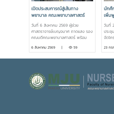
เปิดประสบการณ์สู่เส้นทาง
นักศึ
พยาบาล คณะพยาบาลศาสตร์
เพิ่
ต้อนรับนักเรียนโรงเรียนตาก
เสริ
วันที่ 6 สิงหาคม 2569 ผู้ช่วย
วันที
พิทยาคมร่วมกิจกรรม "Future
ภูมิใ
ศาสตราจารย์เบญจมาศ ถาดแสง รอง
ประชุ
Nurse Portfolio"
โจ้วิถี
คณบดีคณะพยาบาลศาสตร์ พร้อม
จัดโค
ด้วยคณาจารย์ บุคลากร และนักศึกษา
พยาบา
6 สิงหาคม 2569 |
59
23 ก
ให้การต้อนรับคณะครูและนักเรียนจาก
ศาสตร์ 
โรงเรียนตากพิทยาคม ในโอกาสเข้า
นักศึก
ศึกษาดูงานและรับฟังการแนะแนวการ
อัตลั
ศึกษาต่อด้านพยาบาลศาสตร์ ณ ห้อง
มหาวิ
E403 ชั้น 4ในการนี้ ผู้ช่วย
ภาคภูม
ศาสตราจารย์ ดร.ขนิษฐา วิศิษฏ์
การเร
เจริญ ประธานอาจารย์หลักสูตร
ใต้ราย
พยาบาลศาสตร์ ได้แนะนำหลักสูตร
การนี
พยาบาลศาสตรบัณฑิต การจัดการ
พานิช
เรียนการสอน การฝึกปฏิบัติ
พร้อม
คุณสมบัติผู้สมัคร และแนวทางการ
จันทร