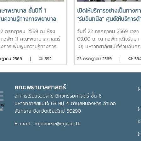
กษาพยาบาล ชั้นปีที่ 1
เปิดให้บริการอย่างเป็นทางก
มพูนความรู้ทางการพยาบาล
“ร่มอินทนิล” ศูนย์ให้บริการด้
มสร้างอัตลักษณ์และความภาค
การดูแลสุขภาพนักศึกษา ณ
่ 22 กรกฎาคม 2569 ณ ห้อง
วันที่ 22 กรกฎาคม 2569 เวลา
จในสถาบัน ภายใต้รายวิชา แม่
หอพักหญิงรัตมา
มหอพัก 11 คณะพยาบาลศาสตร์
09.00 น. ณ หอพักหญิงรัตมา 
ใหม่
รงการเพิ่มพูนความรู้ทางการ
10) มหาวิทยาลัยแม่โจ้ร่วมกับค
ล สำหรับนักศึกษาพยาบาล
พยาบาลศาสตร์ จัดพิธีเปิดห้อง 
รกฎาคม 2569 |
592
23 กรกฎาคม 2569 |
59
ชั้นปีที่ 1 เพื่อส่งเสริมให้
อินทนิล” ศูนย์ให้บริการด้านการ
ษาได้เรียนรู้ประวัติความเป็นมา
สุขภาพเบื้องต้นสำหรับนักศึกษา
กษณ์ และสถานที่สำคัญของ
ได้รับเกียรติจาก รองศาสตราจาร
ทยาลัย ตลอดจนปลูกฝังความ
ดร.เทพ พงษ์พานิช นายกสภา
คณะพยาบาลศาสตร์
ิใจในความเป็น “ลูกแม่โจ้” ผ่าน
มหาวิทยาลัยแม่โจ้ เป็นประธานใน
อาคารเรียนรวมสาขาวิศวกรรมศาสตร์ ชั้น 6
ียนรู้จากประสบการณ์จริง ภาย
พร้อมด้วย บุคลากรงานหอพัก
มหาวิทยาลัยแม่โจ้ 63 หมู่ 4 ตำบลหนองหาร อำเภอ
วิชา แม่โจ้วิถีใหม่ (11701001)ใน
คณาจารย์ คณะพยาบาลศาสตร์ 
สันทราย จังหวัดเชียงใหม่ 50290
้ รองศาสตราจารย์ ดร.เทพ พงษ์
นักศึกษา เข้าร่วมอย่างพร้อมเพ
 นายกสภามหาวิทยาลัยแม่โจ้
ห้อง “ร่มอินทนิล” เกิดขึ้นจากค
E-mail : mjunurse@mju.ac.th
ด้วย นายพงษ์พิพัฒน์ ราช
ร่วมมือระหว่างมหาวิทยาลัยแม่โจ
์ หัวหน้างานพัฒนานักศึกษาและ
คณะพยาบาลศาสตร์ เพื่อเป็นศูนย