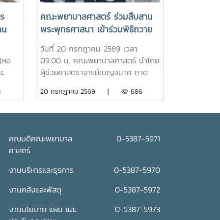
าร
คณะพยาบาลศาสตร์ ร่วมสืบสาน
าน
พระพุทธศาสนา เข้าร่วมพิธีถวาย
เทียนพรรษา ประจำปี 2569
วันที่ 20 กรกฎาคม 2569 เวลา
(หอ
09.00 น. คณะพยาบาลศาสตร์ นำโดย
ณะ
ผู้ช่วยศาสตราจารย์เบญจมาศ ถาด
“ร่ม
แสง รองคณบดี คณาจารย์ บุคลากร
4
20 กรกฎาคม 2569 |
686
ดูแล
เข้าร่วมพิธีถวายเทียนพรรษา ประจำปี
 โดย
2569 โดยมีรองศาสตราจารย์ ดร.วีระ
ย์
พล ทองมา อธิการบดี เป็นประธานใน
พิธี ณ อาคารแผ่พืชน์ มหาวิทยาลัยแม่
คณบดีคณะพยาบาล
0-5387-5971
พิธี
โจ้ผู้เข้าร่วมพิธีได้ถวายเทียนพรรษาและ
ศาสตร์
ถวายจตุปัจจัยแด่พระสงฆ์ จำนวน 9
และ
รูป (9 วัด) เพื่อสืบสานและทำนุบำรุง
งานบริหารและธุรการ
0-5387-5970
รียง
พระพุทธศาสนา เนื่องในเทศกาลเข้า
งานคลังและพัสดุ
0-5387-5972
วาม
พรรษา อันเป็นประเพณีสำคัญของ
้และ
พุทธศาสนิกชน อีกทั้งยังเป็นการส่ง
งานนโยบาย แผน และ
0-5387-5973
์ให้
เสริมการอนุรักษ์ศิลปวัฒนธรรมและ