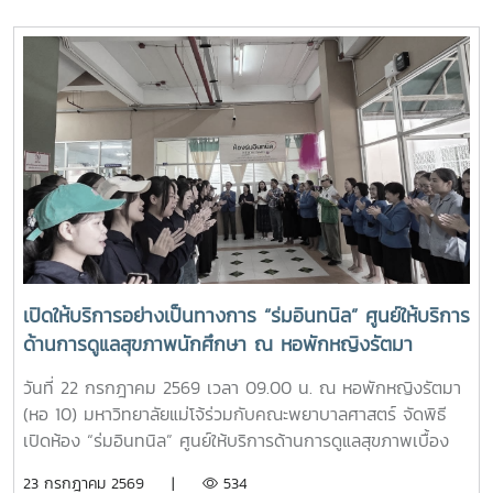
นอกจากจะได้รับความรู้และประสบการณ์ตรงแล้ว ยังช่วยสร้าง
แม่โจ้” ผ่านการเรียนรู้จากประสบการณ์จริง ภายใต้รายวิชา แม่โจ้
แรงบันดาลใจแก่นักเรียนในการก้าวสู่การเป็นบุคลากรทางการ
วิถีใหม่ (11701001)ในการนี้ รองศาสตราจารย์ ดร.เทพ พงษ์พา
พยาบาลในอนาคตต่อไป
นิช นายกสภามหาวิทยาลัยแม่โจ้ พร้อมด้วย นายพงษ์พิพัฒน์
ราชจันทร์ หัวหน้างานพัฒนานักศึกษาและศิษย์เก่าสัมพันธ์ ใน
ฐานะอาจารย์ประจำรายวิชา ร่วมให้ความรู้เกี่ยวกับประวัติความ
เป็นมา ปรัชญา และอัตลักษณ์ของมหาวิทยาลัยแม่โจ้ เพื่อสร้าง
ความเข้าใจและความผูกพันต่อสถาบันโอกาสนี้ รองศาสตราจารย์
ดร.เทพ พงษ์พานิช ได้เน้นย้ำให้นักศึกษาเรียนรู้รากเหง้าความ
เป็นแม่โจ้ มีความภาคภูมิใจในสถาบัน มีพลังใจในการศึกษา ยึด
มั่นและดำเนินตามรอยคุณงามความดีของปูชนียบุคคล ประพฤติ
ตนเป็นคนดี มีความรับผิดชอบ ยึดถืออัตลักษณ์ของนักศึกษา
พยาบาลศาสตร์ มหาวิทยาลัยแม่โจ้ ที่ว่า “งามสง่า จิตอาสา
เปิดให้บริการอย่างเป็นทางการ “ร่มอินทนิล” ศูนย์ให้บริการ
อดทน สู้งาน” เพื่อเติบโตเป็นบัณฑิตพยาบาลที่มีคุณภาพ เป็น
ด้านการดูแลสุขภาพนักศึกษา ณ หอพักหญิงรัตมา
กำลังสำคัญของสังคมในอนาคตพร้อมกันนี้ นายนพกิจ แผ่พร
รักษาการหัวหน้างานหอพักนักศึกษา ได้บรรยายภาพรวมการ
วันที่ 22 กรกฎาคม 2569 เวลา 09.00 น. ณ หอพักหญิงรัตมา
ดำเนินงานของหอพักนักศึกษา พร้อมแนะนำระบบการดูแลและ
(หอ 10) มหาวิทยาลัยแม่โจ้ร่วมกับคณะพยาบาลศาสตร์ จัดพิธี
การใช้ชีวิตในรั้วมหาวิทยาลัย และ นายวิทชัย สุขเพราะนา หัวหน้า
เปิดห้อง “ร่มอินทนิล” ศูนย์ให้บริการด้านการดูแลสุขภาพเบื้อง
ศูนย์ส่งเสริมศิลปวัฒนธรรม ได้นำเสนอภารกิจและกิจกรรมด้าน
ต้นสำหรับนักศึกษา โดยได้รับเกียรติจาก รองศาสตราจารย์
23 กรกฎาคม 2569 |
534
การอนุรักษ์ศิลปวัฒนธรรม และกิจกรรมส่งเสริมคุณลักษณะอัน