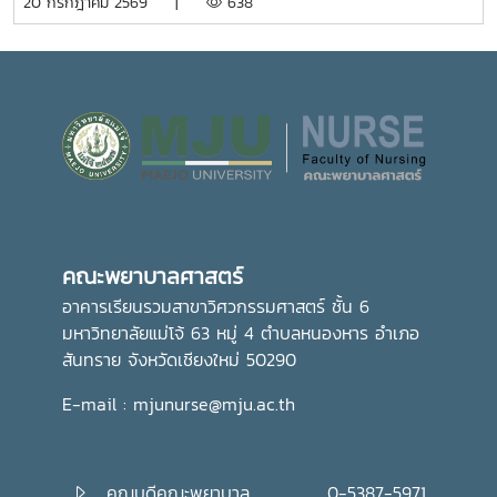
20 กรกฎาคม 2569 |
638
ระหว่างหน่วยงาน พัฒนาทักษะการคิดวิเคราะห์ การแก้ไขปัญหา
ดีของนักศึกษาอย่างรอบด้าน
ประธานในพิธี ณ อาคารแผ่พืชน์ มหาวิทยาลัยแม่โจ้ผู้เข้าร่วมพิธี
ตลอดจนการปรับตัวในรั้วมหาวิทยาลัย อันเป็นรากฐานสำคัญใน
ได้ถวายเทียนพรรษาและถวายจตุปัจจัยแด่พระสงฆ์ จำนวน 9 รูป
การก้าวสู่การเป็นวิชาชีพพยาบาลที่มีคุณธรรมและจริยธรรมต่อไป
(9 วัด) เพื่อสืบสานและทำนุบำรุงพระพุทธศาสนา เนื่องใน
เทศกาลเข้าพรรษา อันเป็นประเพณีสำคัญของพุทธศาสนิกชน
อีกทั้งยังเป็นการส่งเสริมการอนุรักษ์ศิลปวัฒนธรรมและปลูกฝัง
คุณธรรม จริยธรรม ตลอดจนสร้างความเป็นสิริมงคลแก่ชีวิต
คณะพยาบาลศาสตร์ มุ่งมั่น ส่งเสริมให้บุคลากรมีส่วนร่วมในการ
อนุรักษ์ขนบธรรมเนียมประเพณีอันดีงามของไทย ควบคู่ไปกับ
การพัฒนาความรู้และคุณธรรม เพื่อเติบโตเป็นบัณฑิตที่มี
คุณภาพและมีจิตสำนึกในการรับผิดชอบต่อสังคมและประเทศชาติ
คณะพยาบาลศาสตร์
ต่อไปอย่างไรก็ตาม พิธีถวายเทียนพรรษาในครั้งนี้ จัดโดย กอง
ส่งเสริมศิลปวัฒนธรรม มหาวิทยาลัยแม่โจ้
อาคารเรียนรวมสาขาวิศวกรรมศาสตร์ ชั้น 6
มหาวิทยาลัยแม่โจ้ 63 หมู่ 4 ตำบลหนองหาร อำเภอ
สันทราย จังหวัดเชียงใหม่ 50290
E-mail : mjunurse@mju.ac.th
คณบดีคณะพยาบาล
0-5387-5971