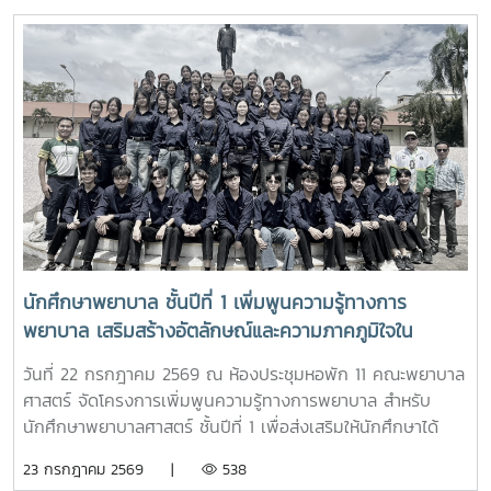
ช่วยศาสตราจารย์ ดร.ขนิษฐา วิศิษฏ์เจริญ ประธานอาจารย์
หลักสูตรพยาบาลศาสตร์ ได้แนะนำหลักสูตรพยาบาลศาสตร
บัณฑิต การจัดการเรียนการสอน การฝึกปฏิบัติ คุณสมบัติผู้
สมัคร และแนวทางการศึกษาต่อ เพื่อให้นักเรียนได้รับข้อมูลที่ถูก
ต้อง สามารถนำไปใช้ประกอบการวางแผนศึกษาต่อระดับ
อุดมศึกษาพร้อมกันนี้ ตัวแทนนักศึกษาพยาบาลชั้นปีที่ 4 ได้ร่วม
แลกเปลี่ยนประสบการณ์การเรียน การใช้ชีวิตในรั้วมหาวิทยาลัย
การฝึกงาน เพื่อสร้างแรงบันดาลใจให้กับน้องๆผ่านกิจกรรม
Student Talkช่วงท้ายของกิจกรรม คณะนักเรียนได้เยี่ยมชมห้อง
ปฏิบัติการพยาบาล ตามกิจกรรม “Future Nurse Portfolio”
ทดลองฝึกปฏิบัติทักษะทางการพยาบาลเบื้องต้น อาทิ การวัด
สัญญาณชีพ การช่วยฟื้นคืนชีพ (CPR) การฝึกพันผ้า การฝึก
นักศึกษาพยาบาล ชั้นปีที่ 1 เพิ่มพูนความรู้ทางการ
ทักษะการฉีดยาเบื้องต้นกับหุ่นจำลอง และกายวิพากษ์ โดยมี
พยาบาล เสริมสร้างอัตลักษณ์และความภาคภูมิใจใน
อาจารย์และนักศึกษาพยาบาลคอยให้คำแนะนำอย่างใกล้ชิด
สถาบัน ภายใต้รายวิชา แม่โจ้วิถีใหม่
บรรยากาศเต็มไปด้วยความอบอุ่น สนุกสนาน เป็นกันเอง
วันที่ 22 กรกฎาคม 2569 ณ ห้องประชุมหอพัก 11 คณะพยาบาล
นักเรียนให้ความสนใจเข้าร่วมกิจกรรมเป็นอย่างมาก ตลอดจนซัก
ศาสตร์ จัดโครงการเพิ่มพูนความรู้ทางการพยาบาล สำหรับ
ถามแลกเปลี่ยนความคิดเห็นกับคณาจารย์และรุ่นพี่นักศึกษาใน
นักศึกษาพยาบาลศาสตร์ ชั้นปีที่ 1 เพื่อส่งเสริมให้นักศึกษาได้
ประเด็นๆต่าง อาทิ การเตรียมตัวสมัครเข้าศึกษาต่อ การแบ่ง
เรียนรู้ประวัติความเป็นมา อัตลักษณ์ และสถานที่สำคัญของ
23 กรกฎาคม 2569 |
538
เวลาอ่านหนังสือ เป็นต้นอย่างไรก็ตาม การศึกษาดูงานครั้งนี้
มหาวิทยาลัย ตลอดจนปลูกฝังความภาคภูมิใจในความเป็น “ลูก