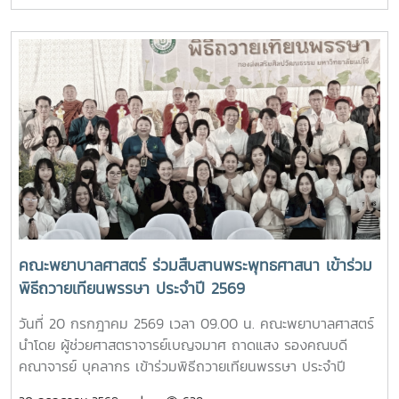
ดร.เทพ พงษ์พานิช นายกสภามหาวิทยาลัยแม่โจ้ เป็นประธานใน
พึงประสงค์ของนักศึกษาจากนั้น รองศาสตราจารย์ ดร.เทพ
พิธี พร้อมด้วย บุคลากรงานหอพัก คณาจารย์ คณะพยาบาล
พงษ์พานิช และนายพงษ์พิพัฒน์ ราชจันทร์ ได้นำนักศึกษาเยี่ยม
ศาสตร์ และนักศึกษา เข้าร่วมอย่างพร้อมเพรียงห้อง “ร่ม
ชมเส้นทางและสถานที่สำคัญภายในมหาวิทยาลัย อาทิ อนุสาวรีย์
อินทนิล” เกิดขึ้นจากความร่วมมือระหว่างมหาวิทยาลัยแม่โจ้และ
คุณพระช่วงเกษตรศิลปการ เพื่อให้นักศึกษาได้เรียนรู้ประวัติและ
คณะพยาบาลศาสตร์ เพื่อเป็นศูนย์ให้บริการด้านการดูแลสุขภาพ
คุณูปการของปูชนียบุคคลผู้มีความสำคัญต่อมหาวิทยาลัย คุณค่า
เบื้องต้น การให้คำปรึกษา แนะนำด้านสุขภาพกายและสุขภาพใจ
ทางประวัติศาสตร์และจิตวิญญาณของสถาบันและช่วงบ่าย คณะ
แก่นักศึกษา เพื่อให้นักศึกษาได้รับการดูแลอย่างทั่วถึง มีสุขภาวะ
นักศึกษาได้เข้าเยี่ยมชมสำนักฟาร์มมหาวิทยาลัย และสำนักวิจัย
ที่ดีทั้งด้านร่างกายและจิตใจ อันจะนำไปสู่การส่งเสริมคุณภาพ
และส่งเสริมวิชาการการเกษตร โดยมี นางสาววัชรินทร์ จันท
ชีวิต ความปลอดภัย และสวัสดิภาพการใช้ชีวิตภายในมหาวิทยาลัย
วรรณ ให้การต้อนรับ พร้อมบรรยายให้ความรู้เกี่ยวกับการผลิต
โดยจะเปิดให้บริการทุกวัน ตั้งแต่เวลา 17.00-20.00 น.นอกจากนี้
และการพัฒนาผลิตภัณฑ์กัญชงเพื่อสุขภาพ รวมทั้งนำเยี่ยมชม
ห้อง “ร่มอินทนิล” ยังเป็นพื้นที่แห่งการเรียนรู้และฝึกปฏิบัติ
แปลงกัญชง เพื่อเปิดมุมมองด้านงานวิจัยและนวัตกรรมทางการ
วิชาชีพของนักศึกษาพยาบาล ภายใต้การกำกับดูแลของ
เกษตรของมหาวิทยาลัย จากนั้น นักศึกษาได้เดินทางไปศึกษา
คณาจารย์และบุคลากรผู้เชี่ยวชาญ เพื่อให้นักศึกษาได้พัฒนา
คณะพยาบาลศาสตร์ ร่วมสืบสานพระพุทธศาสนา เข้าร่วม
แหล่งเรียนรู้อ่างเก็บน้ำห้วยโจ้ พร้อมนั่งรถเยี่ยมชมบริเวณรอบ
ทักษะการดูแลผู้รับบริการจากสถานการณ์จริง ควบคู่ไปกับการ
พิธีถวายเทียนพรรษา ประจำปี 2569
คณะและหน่วยงานที่ตั้งอยู่นอกพื้นที่หลักของมหาวิทยาลัย ได้แก่
สร้างประโยชน์แก่สังคมภายในมหาวิทยาลัยอย่างไรก็ตาม การเปิด
คณะสัตวศาสตร์และเทคโนโลยี และวิทยาลัยพลังงาน เพื่อเรียนรู้
ให้บริการห้อง “ร่มอินทนิล” ในครั้งนี้ นับว่าเป็นก้าวสำคัญของ
วันที่ 20 กรกฎาคม 2569 เวลา 09.00 น. คณะพยาบาลศาสตร์
ศักยภาพและความหลากหลายของศาสตร์ที่มหาวิทยาลัยแม่โจ้เปิด
มหาวิทยาลัย ในการพัฒนาระบบการดูแลสุขภาพของนักศึกษา
นำโดย ผู้ช่วยศาสตราจารย์เบญจมาศ ถาดแสง รองคณบดี
การเรียนการสอน กิจกรรมตามโครงการดังกล่าว นับว่าเป็นการ
อย่างเป็นรูปธรรม สะท้อนถึงความมุ่งมั่นในการสร้างสภาพ
คณาจารย์ บุคลากร เข้าร่วมพิธีถวายเทียนพรรษา ประจำปี
ส่งเสริมการเรียนรู้นอกห้องเรียน สร้างเครือข่ายความร่วมมือ
แวดล้อมที่เอื้อต่อการเรียนรู้ การใช้ชีวิต และการมีคุณภาพชีวิตที่
2569 โดยมีรองศาสตราจารย์ ดร.วีระพล ทองมา อธิการบดี เป็น