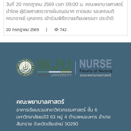
คณะสัตวศาสตร์และเทคโนโลยี และวิทยาลัยพลังงาน เพื่อเรียนรู้
ให้บริการห้อง “ร่มอินทนิล” ในครั้งนี้ นับว่าเป็นก้าวสำคัญของ
วันที่ 20 กรกฎาคม 2569 เวลา 09.00 น. คณะพยาบาลศาสตร์
ศักยภาพและความหลากหลายของศาสตร์ที่มหาวิทยาลัยแม่โจ้เปิด
มหาวิทยาลัย ในการพัฒนาระบบการดูแลสุขภาพของนักศึกษา
นำโดย ผู้ช่วยศาสตราจารย์เบญจมาศ ถาดแสง รองคณบดี
การเรียนการสอน กิจกรรมตามโครงการดังกล่าว นับว่าเป็นการ
อย่างเป็นรูปธรรม สะท้อนถึงความมุ่งมั่นในการสร้างสภาพ
คณาจารย์ บุคลากร เข้าร่วมพิธีถวายเทียนพรรษา ประจำปี
ส่งเสริมการเรียนรู้นอกห้องเรียน สร้างเครือข่ายความร่วมมือ
แวดล้อมที่เอื้อต่อการเรียนรู้ การใช้ชีวิต และการมีคุณภาพชีวิตที่
2569 โดยมีรองศาสตราจารย์ ดร.วีระพล ทองมา อธิการบดี เป็น
20 กรกฎาคม 2569 |
742
ระหว่างหน่วยงาน พัฒนาทักษะการคิดวิเคราะห์ การแก้ไขปัญหา
ดีของนักศึกษาอย่างรอบด้าน
ประธานในพิธี ณ อาคารแผ่พืชน์ มหาวิทยาลัยแม่โจ้ผู้เข้าร่วมพิธี
ตลอดจนการปรับตัวในรั้วมหาวิทยาลัย อันเป็นรากฐานสำคัญใน
ได้ถวายเทียนพรรษาและถวายจตุปัจจัยแด่พระสงฆ์ จำนวน 9 รูป
การก้าวสู่การเป็นวิชาชีพพยาบาลที่มีคุณธรรมและจริยธรรมต่อไป
(9 วัด) เพื่อสืบสานและทำนุบำรุงพระพุทธศาสนา เนื่องใน
เทศกาลเข้าพรรษา อันเป็นประเพณีสำคัญของพุทธศาสนิกชน
อีกทั้งยังเป็นการส่งเสริมการอนุรักษ์ศิลปวัฒนธรรมและปลูกฝัง
คุณธรรม จริยธรรม ตลอดจนสร้างความเป็นสิริมงคลแก่ชีวิต
คณะพยาบาลศาสตร์ มุ่งมั่น ส่งเสริมให้บุคลากรมีส่วนร่วมในการ
อนุรักษ์ขนบธรรมเนียมประเพณีอันดีงามของไทย ควบคู่ไปกับ
การพัฒนาความรู้และคุณธรรม เพื่อเติบโตเป็นบัณฑิตที่มี
คุณภาพและมีจิตสำนึกในการรับผิดชอบต่อสังคมและประเทศชาติ
คณะพยาบาลศาสตร์
ต่อไปอย่างไรก็ตาม พิธีถวายเทียนพรรษาในครั้งนี้ จัดโดย กอง
ส่งเสริมศิลปวัฒนธรรม มหาวิทยาลัยแม่โจ้
อาคารเรียนรวมสาขาวิศวกรรมศาสตร์ ชั้น 6
มหาวิทยาลัยแม่โจ้ 63 หมู่ 4 ตำบลหนองหาร อำเภอ
สันทราย จังหวัดเชียงใหม่ 50290