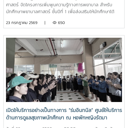
นักเรียนให้ความสนใจเข้าร่วมกิจกรรมเป็นอย่างมาก ตลอดจนซัก
ศาสตร์ จัดโครงการเพิ่มพูนความรู้ทางการพยาบาล สำหรับ
ถามแลกเปลี่ยนความคิดเห็นกับคณาจารย์และรุ่นพี่นักศึกษาใน
นักศึกษาพยาบาลศาสตร์ ชั้นปีที่ 1 เพื่อส่งเสริมให้นักศึกษาได้
ประเด็นๆต่าง อาทิ การเตรียมตัวสมัครเข้าศึกษาต่อ การแบ่ง
เรียนรู้ประวัติความเป็นมา อัตลักษณ์ และสถานที่สำคัญของ
23 กรกฎาคม 2569 |
650
เวลาอ่านหนังสือ เป็นต้นอย่างไรก็ตาม การศึกษาดูงานครั้งนี้
มหาวิทยาลัย ตลอดจนปลูกฝังความภาคภูมิใจในความเป็น “ลูก
นอกจากจะได้รับความรู้และประสบการณ์ตรงแล้ว ยังช่วยสร้าง
แม่โจ้” ผ่านการเรียนรู้จากประสบการณ์จริง ภายใต้รายวิชา แม่โจ้
แรงบันดาลใจแก่นักเรียนในการก้าวสู่การเป็นบุคลากรทางการ
วิถีใหม่ (11701001)ในการนี้ รองศาสตราจารย์ ดร.เทพ พงษ์พา
พยาบาลในอนาคตต่อไป
นิช นายกสภามหาวิทยาลัยแม่โจ้ พร้อมด้วย นายพงษ์พิพัฒน์
ราชจันทร์ หัวหน้างานพัฒนานักศึกษาและศิษย์เก่าสัมพันธ์ ใน
ฐานะอาจารย์ประจำรายวิชา ร่วมให้ความรู้เกี่ยวกับประวัติความ
เป็นมา ปรัชญา และอัตลักษณ์ของมหาวิทยาลัยแม่โจ้ เพื่อสร้าง
ความเข้าใจและความผูกพันต่อสถาบันโอกาสนี้ รองศาสตราจารย์
ดร.เทพ พงษ์พานิช ได้เน้นย้ำให้นักศึกษาเรียนรู้รากเหง้าความ
เป็นแม่โจ้ มีความภาคภูมิใจในสถาบัน มีพลังใจในการศึกษา ยึด
มั่นและดำเนินตามรอยคุณงามความดีของปูชนียบุคคล ประพฤติ
ตนเป็นคนดี มีความรับผิดชอบ ยึดถืออัตลักษณ์ของนักศึกษา
พยาบาลศาสตร์ มหาวิทยาลัยแม่โจ้ ที่ว่า “งามสง่า จิตอาสา
เปิดให้บริการอย่างเป็นทางการ “ร่มอินทนิล” ศูนย์ให้บริการ
อดทน สู้งาน” เพื่อเติบโตเป็นบัณฑิตพยาบาลที่มีคุณภาพ เป็น
ด้านการดูแลสุขภาพนักศึกษา ณ หอพักหญิงรัตมา
กำลังสำคัญของสังคมในอนาคตพร้อมกันนี้ นายนพกิจ แผ่พร