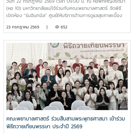
รักษาการหัวหน้างานหอพักนักศึกษา ได้บรรยายภาพรวมการ
วันที่ 22 กรกฎาคม 2569 เวลา 09.00 น. ณ หอพักหญิงรัตมา
ดำเนินงานของหอพักนักศึกษา พร้อมแนะนำระบบการดูแลและ
(หอ 10) มหาวิทยาลัยแม่โจ้ร่วมกับคณะพยาบาลศาสตร์ จัดพิธี
การใช้ชีวิตในรั้วมหาวิทยาลัย และ นายวิทชัย สุขเพราะนา หัวหน้า
เปิดห้อง “ร่มอินทนิล” ศูนย์ให้บริการด้านการดูแลสุขภาพเบื้อง
ศูนย์ส่งเสริมศิลปวัฒนธรรม ได้นำเสนอภารกิจและกิจกรรมด้าน
ต้นสำหรับนักศึกษา โดยได้รับเกียรติจาก รองศาสตราจารย์
23 กรกฎาคม 2569 |
652
การอนุรักษ์ศิลปวัฒนธรรม และกิจกรรมส่งเสริมคุณลักษณะอัน
ดร.เทพ พงษ์พานิช นายกสภามหาวิทยาลัยแม่โจ้ เป็นประธานใน
พึงประสงค์ของนักศึกษาจากนั้น รองศาสตราจารย์ ดร.เทพ
พิธี พร้อมด้วย บุคลากรงานหอพัก คณาจารย์ คณะพยาบาล
พงษ์พานิช และนายพงษ์พิพัฒน์ ราชจันทร์ ได้นำนักศึกษาเยี่ยม
ศาสตร์ และนักศึกษา เข้าร่วมอย่างพร้อมเพรียงห้อง “ร่ม
ชมเส้นทางและสถานที่สำคัญภายในมหาวิทยาลัย อาทิ อนุสาวรีย์
อินทนิล” เกิดขึ้นจากความร่วมมือระหว่างมหาวิทยาลัยแม่โจ้และ
คุณพระช่วงเกษตรศิลปการ เพื่อให้นักศึกษาได้เรียนรู้ประวัติและ
คณะพยาบาลศาสตร์ เพื่อเป็นศูนย์ให้บริการด้านการดูแลสุขภาพ
คุณูปการของปูชนียบุคคลผู้มีความสำคัญต่อมหาวิทยาลัย คุณค่า
เบื้องต้น การให้คำปรึกษา แนะนำด้านสุขภาพกายและสุขภาพใจ
ทางประวัติศาสตร์และจิตวิญญาณของสถาบันและช่วงบ่าย คณะ
แก่นักศึกษา เพื่อให้นักศึกษาได้รับการดูแลอย่างทั่วถึง มีสุขภาวะ
นักศึกษาได้เข้าเยี่ยมชมสำนักฟาร์มมหาวิทยาลัย และสำนักวิจัย
ที่ดีทั้งด้านร่างกายและจิตใจ อันจะนำไปสู่การส่งเสริมคุณภาพ
และส่งเสริมวิชาการการเกษตร โดยมี นางสาววัชรินทร์ จันท
ชีวิต ความปลอดภัย และสวัสดิภาพการใช้ชีวิตภายในมหาวิทยาลัย
วรรณ ให้การต้อนรับ พร้อมบรรยายให้ความรู้เกี่ยวกับการผลิต
โดยจะเปิดให้บริการทุกวัน ตั้งแต่เวลา 17.00-20.00 น.นอกจากนี้
และการพัฒนาผลิตภัณฑ์กัญชงเพื่อสุขภาพ รวมทั้งนำเยี่ยมชม
ห้อง “ร่มอินทนิล” ยังเป็นพื้นที่แห่งการเรียนรู้และฝึกปฏิบัติ
แปลงกัญชง เพื่อเปิดมุมมองด้านงานวิจัยและนวัตกรรมทางการ
วิชาชีพของนักศึกษาพยาบาล ภายใต้การกำกับดูแลของ
เกษตรของมหาวิทยาลัย จากนั้น นักศึกษาได้เดินทางไปศึกษา
คณาจารย์และบุคลากรผู้เชี่ยวชาญ เพื่อให้นักศึกษาได้พัฒนา
คณะพยาบาลศาสตร์ ร่วมสืบสานพระพุทธศาสนา เข้าร่วม
แหล่งเรียนรู้อ่างเก็บน้ำห้วยโจ้ พร้อมนั่งรถเยี่ยมชมบริเวณรอบ
ทักษะการดูแลผู้รับบริการจากสถานการณ์จริง ควบคู่ไปกับการ
พิธีถวายเทียนพรรษา ประจำปี 2569
คณะและหน่วยงานที่ตั้งอยู่นอกพื้นที่หลักของมหาวิทยาลัย ได้แก่
สร้างประโยชน์แก่สังคมภายในมหาวิทยาลัยอย่างไรก็ตาม การเปิด