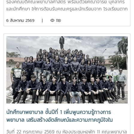
รองคณบดีคณะพยาบาลศาสตร์ พร้อมด้วยคณาจารย์ บุคลากร
และนักศึกษา ให้การต้อนรับคณะครูและนักเรียนจาก โรงเรียนตาก
พิทยาคม ในโอกาสเข้าศึกษาดูงานและรับฟังการแนะแนวการ
6 สิงหาคม 2569 |
118
ศึกษาต่อด้านพยาบาลศาสตร์ ณ ห้อง E403 ชั้น 4ในการนี้ ผู้
ช่วยศาสตราจารย์ ดร.ขนิษฐา วิศิษฏ์เจริญ ประธานอาจารย์
หลักสูตรพยาบาลศาสตร์ ได้แนะนำหลักสูตรพยาบาลศาสตร
บัณฑิต การจัดการเรียนการสอน การฝึกปฏิบัติ คุณสมบัติผู้
สมัคร และแนวทางการศึกษาต่อ เพื่อให้นักเรียนได้รับข้อมูลที่ถูก
ต้อง สามารถนำไปใช้ประกอบการวางแผนศึกษาต่อระดับ
อุดมศึกษาพร้อมกันนี้ ตัวแทนนักศึกษาพยาบาลชั้นปีที่ 4 ได้ร่วม
แลกเปลี่ยนประสบการณ์การเรียน การใช้ชีวิตในรั้วมหาวิทยาลัย
การฝึกงาน เพื่อสร้างแรงบันดาลใจให้กับน้องๆผ่านกิจกรรม
Student Talkช่วงท้ายของกิจกรรม คณะนักเรียนได้เยี่ยมชมห้อง
ปฏิบัติการพยาบาล ตามกิจกรรม “Future Nurse Portfolio”
ทดลองฝึกปฏิบัติทักษะทางการพยาบาลเบื้องต้น อาทิ การวัด
สัญญาณชีพ การช่วยฟื้นคืนชีพ (CPR) การฝึกพันผ้า การฝึก
นักศึกษาพยาบาล ชั้นปีที่ 1 เพิ่มพูนความรู้ทางการ
ทักษะการฉีดยาเบื้องต้นกับหุ่นจำลอง และกายวิพากษ์ โดยมี
พยาบาล เสริมสร้างอัตลักษณ์และความภาคภูมิใจใน
อาจารย์และนักศึกษาพยาบาลคอยให้คำแนะนำอย่างใกล้ชิด
สถาบัน ภายใต้รายวิชา แม่โจ้วิถีใหม่
บรรยากาศเต็มไปด้วยความอบอุ่น สนุกสนาน เป็นกันเอง
วันที่ 22 กรกฎาคม 2569 ณ ห้องประชุมหอพัก 11 คณะพยาบาล