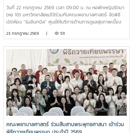
รักษาการหัวหน้างานหอพักนักศึกษา ได้บรรยายภาพรวมการ
วันที่ 22 กรกฎาคม 2569 เวลา 09.00 น. ณ หอพักหญิงรัตมา
ดำเนินงานของหอพักนักศึกษา พร้อมแนะนำระบบการดูแลและ
(หอ 10) มหาวิทยาลัยแม่โจ้ร่วมกับคณะพยาบาลศาสตร์ จัดพิธี
การใช้ชีวิตในรั้วมหาวิทยาลัย และ นายวิทชัย สุขเพราะนา หัวหน้า
เปิดห้อง “ร่มอินทนิล” ศูนย์ให้บริการด้านการดูแลสุขภาพเบื้อง
ศูนย์ส่งเสริมศิลปวัฒนธรรม ได้นำเสนอภารกิจและกิจกรรมด้าน
ต้นสำหรับนักศึกษา โดยได้รับเกียรติจาก รองศาสตราจารย์
23 กรกฎาคม 2569 |
511
การอนุรักษ์ศิลปวัฒนธรรม และกิจกรรมส่งเสริมคุณลักษณะอัน
ดร.เทพ พงษ์พานิช นายกสภามหาวิทยาลัยแม่โจ้ เป็นประธานใน
พึงประสงค์ของนักศึกษาจากนั้น รองศาสตราจารย์ ดร.เทพ
พิธี พร้อมด้วย บุคลากรงานหอพัก คณาจารย์ คณะพยาบาล
พงษ์พานิช และนายพงษ์พิพัฒน์ ราชจันทร์ ได้นำนักศึกษาเยี่ยม
ศาสตร์ และนักศึกษา เข้าร่วมอย่างพร้อมเพรียงห้อง “ร่ม
ชมเส้นทางและสถานที่สำคัญภายในมหาวิทยาลัย อาทิ อนุสาวรีย์
อินทนิล” เกิดขึ้นจากความร่วมมือระหว่างมหาวิทยาลัยแม่โจ้และ
คุณพระช่วงเกษตรศิลปการ เพื่อให้นักศึกษาได้เรียนรู้ประวัติและ
คณะพยาบาลศาสตร์ เพื่อเป็นศูนย์ให้บริการด้านการดูแลสุขภาพ
คุณูปการของปูชนียบุคคลผู้มีความสำคัญต่อมหาวิทยาลัย คุณค่า
เบื้องต้น การให้คำปรึกษา แนะนำด้านสุขภาพกายและสุขภาพใจ
ทางประวัติศาสตร์และจิตวิญญาณของสถาบันและช่วงบ่าย คณะ
แก่นักศึกษา เพื่อให้นักศึกษาได้รับการดูแลอย่างทั่วถึง มีสุขภาวะ
นักศึกษาได้เข้าเยี่ยมชมสำนักฟาร์มมหาวิทยาลัย และสำนักวิจัย
ที่ดีทั้งด้านร่างกายและจิตใจ อันจะนำไปสู่การส่งเสริมคุณภาพ
และส่งเสริมวิชาการการเกษตร โดยมี นางสาววัชรินทร์ จันท
ชีวิต ความปลอดภัย และสวัสดิภาพการใช้ชีวิตภายในมหาวิทยาลัย
วรรณ ให้การต้อนรับ พร้อมบรรยายให้ความรู้เกี่ยวกับการผลิต
โดยจะเปิดให้บริการทุกวัน ตั้งแต่เวลา 17.00-20.00 น.นอกจากนี้
และการพัฒนาผลิตภัณฑ์กัญชงเพื่อสุขภาพ รวมทั้งนำเยี่ยมชม
ห้อง “ร่มอินทนิล” ยังเป็นพื้นที่แห่งการเรียนรู้และฝึกปฏิบัติ
แปลงกัญชง เพื่อเปิดมุมมองด้านงานวิจัยและนวัตกรรมทางการ
วิชาชีพของนักศึกษาพยาบาล ภายใต้การกำกับดูแลของ
เกษตรของมหาวิทยาลัย จากนั้น นักศึกษาได้เดินทางไปศึกษา
คณาจารย์และบุคลากรผู้เชี่ยวชาญ เพื่อให้นักศึกษาได้พัฒนา
คณะพยาบาลศาสตร์ ร่วมสืบสานพระพุทธศาสนา เข้าร่วม
แหล่งเรียนรู้อ่างเก็บน้ำห้วยโจ้ พร้อมนั่งรถเยี่ยมชมบริเวณรอบ
ทักษะการดูแลผู้รับบริการจากสถานการณ์จริง ควบคู่ไปกับการ
พิธีถวายเทียนพรรษา ประจำปี 2569