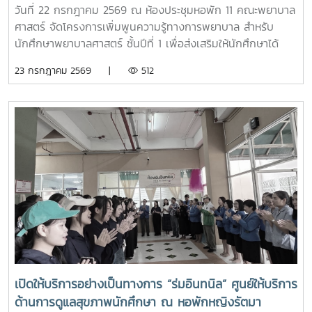
สถาบัน ภายใต้รายวิชา แม่โจ้วิถีใหม่
วันที่ 22 กรกฎาคม 2569 ณ ห้องประชุมหอพัก 11 คณะพยาบาล
ศาสตร์ จัดโครงการเพิ่มพูนความรู้ทางการพยาบาล สำหรับ
นักศึกษาพยาบาลศาสตร์ ชั้นปีที่ 1 เพื่อส่งเสริมให้นักศึกษาได้
เรียนรู้ประวัติความเป็นมา อัตลักษณ์ และสถานที่สำคัญของ
23 กรกฎาคม 2569 |
512
มหาวิทยาลัย ตลอดจนปลูกฝังความภาคภูมิใจในความเป็น “ลูก
แม่โจ้” ผ่านการเรียนรู้จากประสบการณ์จริง ภายใต้รายวิชา แม่โจ้
วิถีใหม่ (11701001)ในการนี้ รองศาสตราจารย์ ดร.เทพ พงษ์พา
นิช นายกสภามหาวิทยาลัยแม่โจ้ พร้อมด้วย นายพงษ์พิพัฒน์
ราชจันทร์ หัวหน้างานพัฒนานักศึกษาและศิษย์เก่าสัมพันธ์ ใน
ฐานะอาจารย์ประจำรายวิชา ร่วมให้ความรู้เกี่ยวกับประวัติความ
เป็นมา ปรัชญา และอัตลักษณ์ของมหาวิทยาลัยแม่โจ้ เพื่อสร้าง
ความเข้าใจและความผูกพันต่อสถาบันโอกาสนี้ รองศาสตราจารย์
ดร.เทพ พงษ์พานิช ได้เน้นย้ำให้นักศึกษาเรียนรู้รากเหง้าความ
เป็นแม่โจ้ มีความภาคภูมิใจในสถาบัน มีพลังใจในการศึกษา ยึด
มั่นและดำเนินตามรอยคุณงามความดีของปูชนียบุคคล ประพฤติ
ตนเป็นคนดี มีความรับผิดชอบ ยึดถืออัตลักษณ์ของนักศึกษา
พยาบาลศาสตร์ มหาวิทยาลัยแม่โจ้ ที่ว่า “งามสง่า จิตอาสา
เปิดให้บริการอย่างเป็นทางการ “ร่มอินทนิล” ศูนย์ให้บริการ
อดทน สู้งาน” เพื่อเติบโตเป็นบัณฑิตพยาบาลที่มีคุณภาพ เป็น
ด้านการดูแลสุขภาพนักศึกษา ณ หอพักหญิงรัตมา
กำลังสำคัญของสังคมในอนาคตพร้อมกันนี้ นายนพกิจ แผ่พร