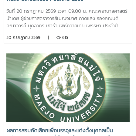
คณะและหน่วยงานที่ตั้งอยู่นอกพื้นที่หลักของมหาวิทยาลัย ได้แก่
สร้างประโยชน์แก่สังคมภายในมหาวิทยาลัยอย่างไรก็ตาม การเปิด
คณะสัตวศาสตร์และเทคโนโลยี และวิทยาลัยพลังงาน เพื่อเรียนรู้
ให้บริการห้อง “ร่มอินทนิล” ในครั้งนี้ นับว่าเป็นก้าวสำคัญของ
วันที่ 20 กรกฎาคม 2569 เวลา 09.00 น. คณะพยาบาลศาสตร์
ศักยภาพและความหลากหลายของศาสตร์ที่มหาวิทยาลัยแม่โจ้เปิด
มหาวิทยาลัย ในการพัฒนาระบบการดูแลสุขภาพของนักศึกษา
นำโดย ผู้ช่วยศาสตราจารย์เบญจมาศ ถาดแสง รองคณบดี
การเรียนการสอน กิจกรรมตามโครงการดังกล่าว นับว่าเป็นการ
อย่างเป็นรูปธรรม สะท้อนถึงความมุ่งมั่นในการสร้างสภาพ
คณาจารย์ บุคลากร เข้าร่วมพิธีถวายเทียนพรรษา ประจำปี
ส่งเสริมการเรียนรู้นอกห้องเรียน สร้างเครือข่ายความร่วมมือ
แวดล้อมที่เอื้อต่อการเรียนรู้ การใช้ชีวิต และการมีคุณภาพชีวิตที่
2569 โดยมีรองศาสตราจารย์ ดร.วีระพล ทองมา อธิการบดี เป็น
20 กรกฎาคม 2569 |
615
ระหว่างหน่วยงาน พัฒนาทักษะการคิดวิเคราะห์ การแก้ไขปัญหา
ดีของนักศึกษาอย่างรอบด้าน
ประธานในพิธี ณ อาคารแผ่พืชน์ มหาวิทยาลัยแม่โจ้ผู้เข้าร่วมพิธี
ตลอดจนการปรับตัวในรั้วมหาวิทยาลัย อันเป็นรากฐานสำคัญใน
ได้ถวายเทียนพรรษาและถวายจตุปัจจัยแด่พระสงฆ์ จำนวน 9 รูป
การก้าวสู่การเป็นวิชาชีพพยาบาลที่มีคุณธรรมและจริยธรรมต่อไป
(9 วัด) เพื่อสืบสานและทำนุบำรุงพระพุทธศาสนา เนื่องใน
เทศกาลเข้าพรรษา อันเป็นประเพณีสำคัญของพุทธศาสนิกชน
อีกทั้งยังเป็นการส่งเสริมการอนุรักษ์ศิลปวัฒนธรรมและปลูกฝัง
คุณธรรม จริยธรรม ตลอดจนสร้างความเป็นสิริมงคลแก่ชีวิต
คณะพยาบาลศาสตร์ มุ่งมั่น ส่งเสริมให้บุคลากรมีส่วนร่วมในการ
อนุรักษ์ขนบธรรมเนียมประเพณีอันดีงามของไทย ควบคู่ไปกับ
การพัฒนาความรู้และคุณธรรม เพื่อเติบโตเป็นบัณฑิตที่มี
คุณภาพและมีจิตสำนึกในการรับผิดชอบต่อสังคมและประเทศชาติ
ต่อไปอย่างไรก็ตาม พิธีถวายเทียนพรรษาในครั้งนี้ จัดโดย กอง
ส่งเสริมศิลปวัฒนธรรม มหาวิทยาลัยแม่โจ้
ผลการสอบคัดเลือกเพื่อบรรจุและแต่งตั้งบุคคลเป็น