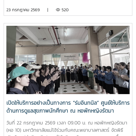
เรียนรู้ประวัติความเป็นมา อัตลักษณ์ และสถานที่สำคัญของ
23 กรกฎาคม 2569 |
520
มหาวิทยาลัย ตลอดจนปลูกฝังความภาคภูมิใจในความเป็น “ลูก
แม่โจ้” ผ่านการเรียนรู้จากประสบการณ์จริง ภายใต้รายวิชา แม่โจ้
วิถีใหม่ (11701001)ในการนี้ รองศาสตราจารย์ ดร.เทพ พงษ์พา
นิช นายกสภามหาวิทยาลัยแม่โจ้ พร้อมด้วย นายพงษ์พิพัฒน์
ราชจันทร์ หัวหน้างานพัฒนานักศึกษาและศิษย์เก่าสัมพันธ์ ใน
ฐานะอาจารย์ประจำรายวิชา ร่วมให้ความรู้เกี่ยวกับประวัติความ
เป็นมา ปรัชญา และอัตลักษณ์ของมหาวิทยาลัยแม่โจ้ เพื่อสร้าง
ความเข้าใจและความผูกพันต่อสถาบันโอกาสนี้ รองศาสตราจารย์
ดร.เทพ พงษ์พานิช ได้เน้นย้ำให้นักศึกษาเรียนรู้รากเหง้าความ
เป็นแม่โจ้ มีความภาคภูมิใจในสถาบัน มีพลังใจในการศึกษา ยึด
มั่นและดำเนินตามรอยคุณงามความดีของปูชนียบุคคล ประพฤติ
ตนเป็นคนดี มีความรับผิดชอบ ยึดถืออัตลักษณ์ของนักศึกษา
พยาบาลศาสตร์ มหาวิทยาลัยแม่โจ้ ที่ว่า “งามสง่า จิตอาสา
เปิดให้บริการอย่างเป็นทางการ “ร่มอินทนิล” ศูนย์ให้บริการ
อดทน สู้งาน” เพื่อเติบโตเป็นบัณฑิตพยาบาลที่มีคุณภาพ เป็น
ด้านการดูแลสุขภาพนักศึกษา ณ หอพักหญิงรัตมา
กำลังสำคัญของสังคมในอนาคตพร้อมกันนี้ นายนพกิจ แผ่พร
รักษาการหัวหน้างานหอพักนักศึกษา ได้บรรยายภาพรวมการ
วันที่ 22 กรกฎาคม 2569 เวลา 09.00 น. ณ หอพักหญิงรัตมา
ดำเนินงานของหอพักนักศึกษา พร้อมแนะนำระบบการดูแลและ
(หอ 10) มหาวิทยาลัยแม่โจ้ร่วมกับคณะพยาบาลศาสตร์ จัดพิธี