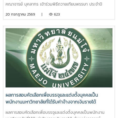
การเรียนการสอน กิจกรรมตามโครงการดังกล่าว นับว่าเป็นการ
อย่างเป็นรูปธรรม สะท้อนถึงความมุ่งมั่นในการสร้างสภาพ
คณาจารย์ บุคลากร เข้าร่วมพิธีถวายเทียนพรรษา ประจำปี
ส่งเสริมการเรียนรู้นอกห้องเรียน สร้างเครือข่ายความร่วมมือ
แวดล้อมที่เอื้อต่อการเรียนรู้ การใช้ชีวิต และการมีคุณภาพชีวิตที่
2569 โดยมีรองศาสตราจารย์ ดร.วีระพล ทองมา อธิการบดี เป็น
20 กรกฎาคม 2569 |
623
ระหว่างหน่วยงาน พัฒนาทักษะการคิดวิเคราะห์ การแก้ไขปัญหา
ดีของนักศึกษาอย่างรอบด้าน
ประธานในพิธี ณ อาคารแผ่พืชน์ มหาวิทยาลัยแม่โจ้ผู้เข้าร่วมพิธี
ตลอดจนการปรับตัวในรั้วมหาวิทยาลัย อันเป็นรากฐานสำคัญใน
ได้ถวายเทียนพรรษาและถวายจตุปัจจัยแด่พระสงฆ์ จำนวน 9 รูป
การก้าวสู่การเป็นวิชาชีพพยาบาลที่มีคุณธรรมและจริยธรรมต่อไป
(9 วัด) เพื่อสืบสานและทำนุบำรุงพระพุทธศาสนา เนื่องใน
เทศกาลเข้าพรรษา อันเป็นประเพณีสำคัญของพุทธศาสนิกชน
อีกทั้งยังเป็นการส่งเสริมการอนุรักษ์ศิลปวัฒนธรรมและปลูกฝัง
คุณธรรม จริยธรรม ตลอดจนสร้างความเป็นสิริมงคลแก่ชีวิต
คณะพยาบาลศาสตร์ มุ่งมั่น ส่งเสริมให้บุคลากรมีส่วนร่วมในการ
อนุรักษ์ขนบธรรมเนียมประเพณีอันดีงามของไทย ควบคู่ไปกับ
การพัฒนาความรู้และคุณธรรม เพื่อเติบโตเป็นบัณฑิตที่มี
คุณภาพและมีจิตสำนึกในการรับผิดชอบต่อสังคมและประเทศชาติ
ต่อไปอย่างไรก็ตาม พิธีถวายเทียนพรรษาในครั้งนี้ จัดโดย กอง
ส่งเสริมศิลปวัฒนธรรม มหาวิทยาลัยแม่โจ้
ผลการสอบคัดเลือกเพื่อบรรจุและแต่งตั้งบุคคลเป็น
พนักงานมหาวิทยาลัยที่ได้รับค่าจ้างจากเงินรายได้
ตำแหน่งอาจารย์ ตำแหน่งเลขที่ 1224 สังกัดคณะพยาบาล
ผลการสอบคัดเลือกเพื่อบรรจุและแต่งตั้งบุคคลเป็นพนักงาน
ศาสตร์