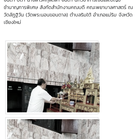
ชำนาญการพิเศษ สังกัดสำนักงานคณบดี คณะพยาบาลศาสตร์ ณ
วัดลัฏฐิวัน (วัดพระนอนขอนตาล) ตำบลริมใต้ อำเภอแม่ริม จังหวัด
เชียงใหม่