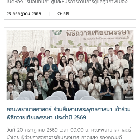
การใช้ชีวิตในรั้วมหาวิทยาลัย และ นายวิทชัย สุขเพราะนา หัวหน้า
เปิดห้อง “ร่มอินทนิล” ศูนย์ให้บริการด้านการดูแลสุขภาพเบื้อง
ศูนย์ส่งเสริมศิลปวัฒนธรรม ได้นำเสนอภารกิจและกิจกรรมด้าน
ต้นสำหรับนักศึกษา โดยได้รับเกียรติจาก รองศาสตราจารย์
23 กรกฎาคม 2569 |
519
การอนุรักษ์ศิลปวัฒนธรรม และกิจกรรมส่งเสริมคุณลักษณะอัน
ดร.เทพ พงษ์พานิช นายกสภามหาวิทยาลัยแม่โจ้ เป็นประธานใน
พึงประสงค์ของนักศึกษาจากนั้น รองศาสตราจารย์ ดร.เทพ
พิธี พร้อมด้วย บุคลากรงานหอพัก คณาจารย์ คณะพยาบาล
พงษ์พานิช และนายพงษ์พิพัฒน์ ราชจันทร์ ได้นำนักศึกษาเยี่ยม
ศาสตร์ และนักศึกษา เข้าร่วมอย่างพร้อมเพรียงห้อง “ร่ม
ชมเส้นทางและสถานที่สำคัญภายในมหาวิทยาลัย อาทิ อนุสาวรีย์
อินทนิล” เกิดขึ้นจากความร่วมมือระหว่างมหาวิทยาลัยแม่โจ้และ
คุณพระช่วงเกษตรศิลปการ เพื่อให้นักศึกษาได้เรียนรู้ประวัติและ
คณะพยาบาลศาสตร์ เพื่อเป็นศูนย์ให้บริการด้านการดูแลสุขภาพ
คุณูปการของปูชนียบุคคลผู้มีความสำคัญต่อมหาวิทยาลัย คุณค่า
เบื้องต้น การให้คำปรึกษา แนะนำด้านสุขภาพกายและสุขภาพใจ
ทางประวัติศาสตร์และจิตวิญญาณของสถาบันและช่วงบ่าย คณะ
แก่นักศึกษา เพื่อให้นักศึกษาได้รับการดูแลอย่างทั่วถึง มีสุขภาวะ
นักศึกษาได้เข้าเยี่ยมชมสำนักฟาร์มมหาวิทยาลัย และสำนักวิจัย
ที่ดีทั้งด้านร่างกายและจิตใจ อันจะนำไปสู่การส่งเสริมคุณภาพ
และส่งเสริมวิชาการการเกษตร โดยมี นางสาววัชรินทร์ จันท
ชีวิต ความปลอดภัย และสวัสดิภาพการใช้ชีวิตภายในมหาวิทยาลัย
วรรณ ให้การต้อนรับ พร้อมบรรยายให้ความรู้เกี่ยวกับการผลิต
โดยจะเปิดให้บริการทุกวัน ตั้งแต่เวลา 17.00-20.00 น.นอกจากนี้
และการพัฒนาผลิตภัณฑ์กัญชงเพื่อสุขภาพ รวมทั้งนำเยี่ยมชม
ห้อง “ร่มอินทนิล” ยังเป็นพื้นที่แห่งการเรียนรู้และฝึกปฏิบัติ
แปลงกัญชง เพื่อเปิดมุมมองด้านงานวิจัยและนวัตกรรมทางการ
วิชาชีพของนักศึกษาพยาบาล ภายใต้การกำกับดูแลของ
เกษตรของมหาวิทยาลัย จากนั้น นักศึกษาได้เดินทางไปศึกษา
คณาจารย์และบุคลากรผู้เชี่ยวชาญ เพื่อให้นักศึกษาได้พัฒนา
คณะพยาบาลศาสตร์ ร่วมสืบสานพระพุทธศาสนา เข้าร่วม
แหล่งเรียนรู้อ่างเก็บน้ำห้วยโจ้ พร้อมนั่งรถเยี่ยมชมบริเวณรอบ
ทักษะการดูแลผู้รับบริการจากสถานการณ์จริง ควบคู่ไปกับการ
พิธีถวายเทียนพรรษา ประจำปี 2569
คณะและหน่วยงานที่ตั้งอยู่นอกพื้นที่หลักของมหาวิทยาลัย ได้แก่
สร้างประโยชน์แก่สังคมภายในมหาวิทยาลัยอย่างไรก็ตาม การเปิด
คณะสัตวศาสตร์และเทคโนโลยี และวิทยาลัยพลังงาน เพื่อเรียนรู้
ให้บริการห้อง “ร่มอินทนิล” ในครั้งนี้ นับว่าเป็นก้าวสำคัญของ
วันที่ 20 กรกฎาคม 2569 เวลา 09.00 น. คณะพยาบาลศาสตร์
ศักยภาพและความหลากหลายของศาสตร์ที่มหาวิทยาลัยแม่โจ้เปิด
มหาวิทยาลัย ในการพัฒนาระบบการดูแลสุขภาพของนักศึกษา
นำโดย ผู้ช่วยศาสตราจารย์เบญจมาศ ถาดแสง รองคณบดี