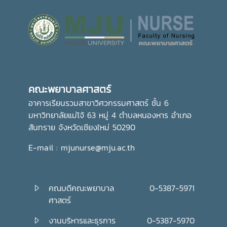
เทศกาลเข้าพรรษา อันเป็นประเพณีสำคัญของพุทธศาสนิกชน
อีกทั้งยังเป็นการส่งเสริมการอนุรักษ์ศิลปวัฒนธรรมและปลูกฝัง
คุณธรรม จริยธรรม ตลอดจนสร้างความเป็นสิริมงคลแก่ชีวิต
คณะพยาบาลศาสตร์ มุ่งมั่น ส่งเสริมให้บุคลากรมีส่วนร่วมในการ
อนุรักษ์ขนบธรรมเนียมประเพณีอันดีงามของไทย ควบคู่ไปกับ
การพัฒนาความรู้และคุณธรรม เพื่อเติบโตเป็นบัณฑิตที่มี
คุณภาพและมีจิตสำนึกในการรับผิดชอบต่อสังคมและประเทศชาติ
คณะพยาบาลศาสตร์
ต่อไปอย่างไรก็ตาม พิธีถวายเทียนพรรษาในครั้งนี้ จัดโดย กอง
ส่งเสริมศิลปวัฒนธรรม มหาวิทยาลัยแม่โจ้
อาคารเรียนรวมสาขาวิศวกรรมศาสตร์ ชั้น 6
มหาวิทยาลัยแม่โจ้ 63 หมู่ 4 ตำบลหนองหาร อำเภอ
สันทราย จังหวัดเชียงใหม่ 50290
E-mail : mjunurse@mju.ac.th
คณบดีคณะพยาบาล
0-5387-5971
ศาสตร์
งานบริหารและธุรการ
0-5387-5970