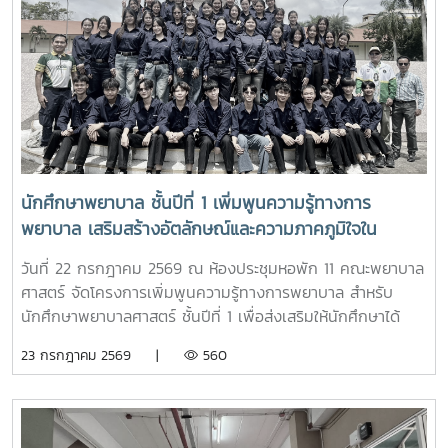
สมัคร และแนวทางการศึกษาต่อ เพื่อให้นักเรียนได้รับข้อมูลที่ถูก
ต้อง สามารถนำไปใช้ประกอบการวางแผนศึกษาต่อระดับ
อุดมศึกษาพร้อมกันนี้ ตัวแทนนักศึกษาพยาบาลชั้นปีที่ 4 ได้ร่วม
แลกเปลี่ยนประสบการณ์การเรียน การใช้ชีวิตในรั้วมหาวิทยาลัย
การฝึกงาน เพื่อสร้างแรงบันดาลใจให้กับน้องๆผ่านกิจกรรม
Student Talkช่วงท้ายของกิจกรรม คณะนักเรียนได้เยี่ยมชมห้อง
ปฏิบัติการพยาบาล ตามกิจกรรม “Future Nurse Portfolio”
ทดลองฝึกปฏิบัติทักษะทางการพยาบาลเบื้องต้น อาทิ การวัด
สัญญาณชีพ การช่วยฟื้นคืนชีพ (CPR) การฝึกพันผ้า การฝึก
นักศึกษาพยาบาล ชั้นปีที่ 1 เพิ่มพูนความรู้ทางการ
ทักษะการฉีดยาเบื้องต้นกับหุ่นจำลอง และกายวิพากษ์ โดยมี
พยาบาล เสริมสร้างอัตลักษณ์และความภาคภูมิใจใน
อาจารย์และนักศึกษาพยาบาลคอยให้คำแนะนำอย่างใกล้ชิด
สถาบัน ภายใต้รายวิชา แม่โจ้วิถีใหม่
บรรยากาศเต็มไปด้วยความอบอุ่น สนุกสนาน เป็นกันเอง
วันที่ 22 กรกฎาคม 2569 ณ ห้องประชุมหอพัก 11 คณะพยาบาล
นักเรียนให้ความสนใจเข้าร่วมกิจกรรมเป็นอย่างมาก ตลอดจนซัก
ศาสตร์ จัดโครงการเพิ่มพูนความรู้ทางการพยาบาล สำหรับ
ถามแลกเปลี่ยนความคิดเห็นกับคณาจารย์และรุ่นพี่นักศึกษาใน
นักศึกษาพยาบาลศาสตร์ ชั้นปีที่ 1 เพื่อส่งเสริมให้นักศึกษาได้
ประเด็นๆต่าง อาทิ การเตรียมตัวสมัครเข้าศึกษาต่อ การแบ่ง
เรียนรู้ประวัติความเป็นมา อัตลักษณ์ และสถานที่สำคัญของ
23 กรกฎาคม 2569 |
560
เวลาอ่านหนังสือ เป็นต้นอย่างไรก็ตาม การศึกษาดูงานครั้งนี้
มหาวิทยาลัย ตลอดจนปลูกฝังความภาคภูมิใจในความเป็น “ลูก
นอกจากจะได้รับความรู้และประสบการณ์ตรงแล้ว ยังช่วยสร้าง
แม่โจ้” ผ่านการเรียนรู้จากประสบการณ์จริง ภายใต้รายวิชา แม่โจ้
แรงบันดาลใจแก่นักเรียนในการก้าวสู่การเป็นบุคลากรทางการ
วิถีใหม่ (11701001)ในการนี้ รองศาสตราจารย์ ดร.เทพ พงษ์พา
พยาบาลในอนาคตต่อไป
นิช นายกสภามหาวิทยาลัยแม่โจ้ พร้อมด้วย นายพงษ์พิพัฒน์