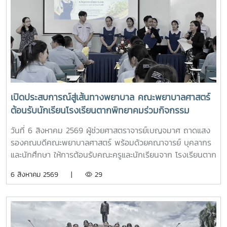
เปิดประสบการณ์สู่เส้นทางพยาบาล คณะพยาบาลศาสตร์
ต้อนรับนักเรียนโรงเรียนตากพิทยาคมร่วมกิจกรรม
"Future Nurse Portfolio"
วันที่ 6 สิงหาคม 2569 ผู้ช่วยศาสตราจารย์เบญจมาศ ถาดแสง
รองคณบดีคณะพยาบาลศาสตร์ พร้อมด้วยคณาจารย์ บุคลากร
และนักศึกษา ให้การต้อนรับคณะครูและนักเรียนจาก โรงเรียนตาก
พิทยาคม ในโอกาสเข้าศึกษาดูงานและรับฟังการแนะแนวการ
6 สิงหาคม 2569 |
29
ศึกษาต่อด้านพยาบาลศาสตร์ ณ ห้อง E403 ชั้น 4ในการนี้ ผู้
ช่วยศาสตราจารย์ ดร.ขนิษฐา วิศิษฏ์เจริญ ประธานอาจารย์
หลักสูตรพยาบาลศาสตร์ ได้แนะนำหลักสูตรพยาบาลศาสตร
บัณฑิต การจัดการเรียนการสอน การฝึกปฏิบัติ คุณสมบัติผู้