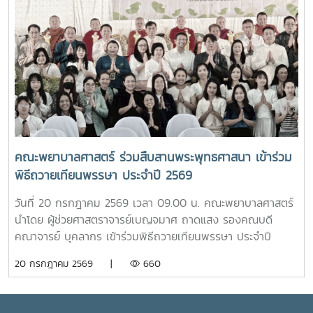
คุณพระช่วงเกษตรศิลปการ เพื่อให้นักศึกษาได้เรียนรู้ประวัติและ
คณะพยาบาลศาสตร์ เพื่อเป็นศูนย์ให้บริการด้านการดูแลสุขภาพ
คุณูปการของปูชนียบุคคลผู้มีความสำคัญต่อมหาวิทยาลัย คุณค่า
เบื้องต้น การให้คำปรึกษา แนะนำด้านสุขภาพกายและสุขภาพใจ
ทางประวัติศาสตร์และจิตวิญญาณของสถาบันและช่วงบ่าย คณะ
แก่นักศึกษา เพื่อให้นักศึกษาได้รับการดูแลอย่างทั่วถึง มีสุขภาวะ
นักศึกษาได้เข้าเยี่ยมชมสำนักฟาร์มมหาวิทยาลัย และสำนักวิจัย
ที่ดีทั้งด้านร่างกายและจิตใจ อันจะนำไปสู่การส่งเสริมคุณภาพ
และส่งเสริมวิชาการการเกษตร โดยมี นางสาววัชรินทร์ จันท
ชีวิต ความปลอดภัย และสวัสดิภาพการใช้ชีวิตภายในมหาวิทยาลัย
วรรณ ให้การต้อนรับ พร้อมบรรยายให้ความรู้เกี่ยวกับการผลิต
โดยจะเปิดให้บริการทุกวัน ตั้งแต่เวลา 17.00-20.00 น.นอกจากนี้
และการพัฒนาผลิตภัณฑ์กัญชงเพื่อสุขภาพ รวมทั้งนำเยี่ยมชม
ห้อง “ร่มอินทนิล” ยังเป็นพื้นที่แห่งการเรียนรู้และฝึกปฏิบัติ
แปลงกัญชง เพื่อเปิดมุมมองด้านงานวิจัยและนวัตกรรมทางการ
วิชาชีพของนักศึกษาพยาบาล ภายใต้การกำกับดูแลของ
เกษตรของมหาวิทยาลัย จากนั้น นักศึกษาได้เดินทางไปศึกษา
คณาจารย์และบุคลากรผู้เชี่ยวชาญ เพื่อให้นักศึกษาได้พัฒนา
คณะพยาบาลศาสตร์ ร่วมสืบสานพระพุทธศาสนา เข้าร่วม
แหล่งเรียนรู้อ่างเก็บน้ำห้วยโจ้ พร้อมนั่งรถเยี่ยมชมบริเวณรอบ
ทักษะการดูแลผู้รับบริการจากสถานการณ์จริง ควบคู่ไปกับการ
พิธีถวายเทียนพรรษา ประจำปี 2569
คณะและหน่วยงานที่ตั้งอยู่นอกพื้นที่หลักของมหาวิทยาลัย ได้แก่
สร้างประโยชน์แก่สังคมภายในมหาวิทยาลัยอย่างไรก็ตาม การเปิด
คณะสัตวศาสตร์และเทคโนโลยี และวิทยาลัยพลังงาน เพื่อเรียนรู้
ให้บริการห้อง “ร่มอินทนิล” ในครั้งนี้ นับว่าเป็นก้าวสำคัญของ
วันที่ 20 กรกฎาคม 2569 เวลา 09.00 น. คณะพยาบาลศาสตร์
ศักยภาพและความหลากหลายของศาสตร์ที่มหาวิทยาลัยแม่โจ้เปิด
มหาวิทยาลัย ในการพัฒนาระบบการดูแลสุขภาพของนักศึกษา
นำโดย ผู้ช่วยศาสตราจารย์เบญจมาศ ถาดแสง รองคณบดี
การเรียนการสอน กิจกรรมตามโครงการดังกล่าว นับว่าเป็นการ
อย่างเป็นรูปธรรม สะท้อนถึงความมุ่งมั่นในการสร้างสภาพ
คณาจารย์ บุคลากร เข้าร่วมพิธีถวายเทียนพรรษา ประจำปี
ส่งเสริมการเรียนรู้นอกห้องเรียน สร้างเครือข่ายความร่วมมือ
แวดล้อมที่เอื้อต่อการเรียนรู้ การใช้ชีวิต และการมีคุณภาพชีวิตที่
2569 โดยมีรองศาสตราจารย์ ดร.วีระพล ทองมา อธิการบดี เป็น
20 กรกฎาคม 2569 |
660
ระหว่างหน่วยงาน พัฒนาทักษะการคิดวิเคราะห์ การแก้ไขปัญหา
ดีของนักศึกษาอย่างรอบด้าน
ประธานในพิธี ณ อาคารแผ่พืชน์ มหาวิทยาลัยแม่โจ้ผู้เข้าร่วมพิธี
ตลอดจนการปรับตัวในรั้วมหาวิทยาลัย อันเป็นรากฐานสำคัญใน
ได้ถวายเทียนพรรษาและถวายจตุปัจจัยแด่พระสงฆ์ จำนวน 9 รูป
การก้าวสู่การเป็นวิชาชีพพยาบาลที่มีคุณธรรมและจริยธรรมต่อไป
(9 วัด) เพื่อสืบสานและทำนุบำรุงพระพุทธศาสนา เนื่องใน