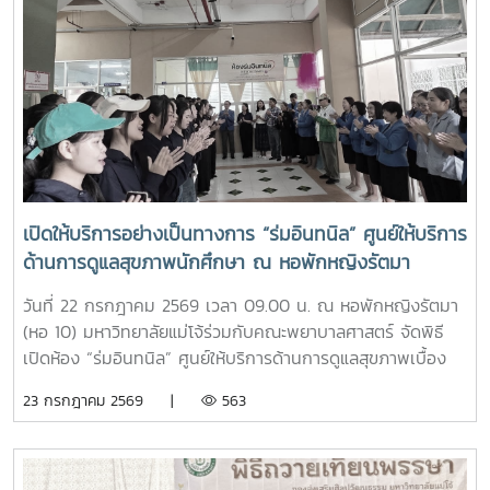
ราชจันทร์ หัวหน้างานพัฒนานักศึกษาและศิษย์เก่าสัมพันธ์ ใน
ฐานะอาจารย์ประจำรายวิชา ร่วมให้ความรู้เกี่ยวกับประวัติความ
เป็นมา ปรัชญา และอัตลักษณ์ของมหาวิทยาลัยแม่โจ้ เพื่อสร้าง
ความเข้าใจและความผูกพันต่อสถาบันโอกาสนี้ รองศาสตราจารย์
ดร.เทพ พงษ์พานิช ได้เน้นย้ำให้นักศึกษาเรียนรู้รากเหง้าความ
เป็นแม่โจ้ มีความภาคภูมิใจในสถาบัน มีพลังใจในการศึกษา ยึด
มั่นและดำเนินตามรอยคุณงามความดีของปูชนียบุคคล ประพฤติ
ตนเป็นคนดี มีความรับผิดชอบ ยึดถืออัตลักษณ์ของนักศึกษา
พยาบาลศาสตร์ มหาวิทยาลัยแม่โจ้ ที่ว่า “งามสง่า จิตอาสา
เปิดให้บริการอย่างเป็นทางการ “ร่มอินทนิล” ศูนย์ให้บริการ
อดทน สู้งาน” เพื่อเติบโตเป็นบัณฑิตพยาบาลที่มีคุณภาพ เป็น
ด้านการดูแลสุขภาพนักศึกษา ณ หอพักหญิงรัตมา
กำลังสำคัญของสังคมในอนาคตพร้อมกันนี้ นายนพกิจ แผ่พร
รักษาการหัวหน้างานหอพักนักศึกษา ได้บรรยายภาพรวมการ
วันที่ 22 กรกฎาคม 2569 เวลา 09.00 น. ณ หอพักหญิงรัตมา
ดำเนินงานของหอพักนักศึกษา พร้อมแนะนำระบบการดูแลและ
(หอ 10) มหาวิทยาลัยแม่โจ้ร่วมกับคณะพยาบาลศาสตร์ จัดพิธี
การใช้ชีวิตในรั้วมหาวิทยาลัย และ นายวิทชัย สุขเพราะนา หัวหน้า
เปิดห้อง “ร่มอินทนิล” ศูนย์ให้บริการด้านการดูแลสุขภาพเบื้อง
ศูนย์ส่งเสริมศิลปวัฒนธรรม ได้นำเสนอภารกิจและกิจกรรมด้าน
ต้นสำหรับนักศึกษา โดยได้รับเกียรติจาก รองศาสตราจารย์
23 กรกฎาคม 2569 |
563
การอนุรักษ์ศิลปวัฒนธรรม และกิจกรรมส่งเสริมคุณลักษณะอัน
ดร.เทพ พงษ์พานิช นายกสภามหาวิทยาลัยแม่โจ้ เป็นประธานใน
พึงประสงค์ของนักศึกษาจากนั้น รองศาสตราจารย์ ดร.เทพ
พิธี พร้อมด้วย บุคลากรงานหอพัก คณาจารย์ คณะพยาบาล
พงษ์พานิช และนายพงษ์พิพัฒน์ ราชจันทร์ ได้นำนักศึกษาเยี่ยม
ศาสตร์ และนักศึกษา เข้าร่วมอย่างพร้อมเพรียงห้อง “ร่ม
ชมเส้นทางและสถานที่สำคัญภายในมหาวิทยาลัย อาทิ อนุสาวรีย์
อินทนิล” เกิดขึ้นจากความร่วมมือระหว่างมหาวิทยาลัยแม่โจ้และ