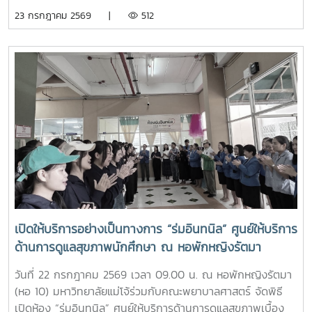
เรียนรู้ประวัติความเป็นมา อัตลักษณ์ และสถานที่สำคัญของ
23 กรกฎาคม 2569 |
512
มหาวิทยาลัย ตลอดจนปลูกฝังความภาคภูมิใจในความเป็น “ลูก
แม่โจ้” ผ่านการเรียนรู้จากประสบการณ์จริง ภายใต้รายวิชา แม่โจ้
วิถีใหม่ (11701001)ในการนี้ รองศาสตราจารย์ ดร.เทพ พงษ์พา
นิช นายกสภามหาวิทยาลัยแม่โจ้ พร้อมด้วย นายพงษ์พิพัฒน์
ราชจันทร์ หัวหน้างานพัฒนานักศึกษาและศิษย์เก่าสัมพันธ์ ใน
ฐานะอาจารย์ประจำรายวิชา ร่วมให้ความรู้เกี่ยวกับประวัติความ
เป็นมา ปรัชญา และอัตลักษณ์ของมหาวิทยาลัยแม่โจ้ เพื่อสร้าง
ความเข้าใจและความผูกพันต่อสถาบันโอกาสนี้ รองศาสตราจารย์
ดร.เทพ พงษ์พานิช ได้เน้นย้ำให้นักศึกษาเรียนรู้รากเหง้าความ
เป็นแม่โจ้ มีความภาคภูมิใจในสถาบัน มีพลังใจในการศึกษา ยึด
มั่นและดำเนินตามรอยคุณงามความดีของปูชนียบุคคล ประพฤติ
ตนเป็นคนดี มีความรับผิดชอบ ยึดถืออัตลักษณ์ของนักศึกษา
พยาบาลศาสตร์ มหาวิทยาลัยแม่โจ้ ที่ว่า “งามสง่า จิตอาสา
เปิดให้บริการอย่างเป็นทางการ “ร่มอินทนิล” ศูนย์ให้บริการ
อดทน สู้งาน” เพื่อเติบโตเป็นบัณฑิตพยาบาลที่มีคุณภาพ เป็น
ด้านการดูแลสุขภาพนักศึกษา ณ หอพักหญิงรัตมา
กำลังสำคัญของสังคมในอนาคตพร้อมกันนี้ นายนพกิจ แผ่พร
รักษาการหัวหน้างานหอพักนักศึกษา ได้บรรยายภาพรวมการ
วันที่ 22 กรกฎาคม 2569 เวลา 09.00 น. ณ หอพักหญิงรัตมา
ดำเนินงานของหอพักนักศึกษา พร้อมแนะนำระบบการดูแลและ
(หอ 10) มหาวิทยาลัยแม่โจ้ร่วมกับคณะพยาบาลศาสตร์ จัดพิธี
การใช้ชีวิตในรั้วมหาวิทยาลัย และ นายวิทชัย สุขเพราะนา หัวหน้า
เปิดห้อง “ร่มอินทนิล” ศูนย์ให้บริการด้านการดูแลสุขภาพเบื้อง