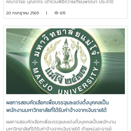
อย่างเป็นรูปธรรม สะท้อนถึงความมุ่งมั่นในการสร้างสภาพ
คณาจารย์ บุคลากร เข้าร่วมพิธีถวายเทียนพรรษา ประจำปี
ส่งเสริมการเรียนรู้นอกห้องเรียน สร้างเครือข่ายความร่วมมือ
แวดล้อมที่เอื้อต่อการเรียนรู้ การใช้ชีวิต และการมีคุณภาพชีวิตที่
2569 โดยมีรองศาสตราจารย์ ดร.วีระพล ทองมา อธิการบดี เป็น
20 กรกฎาคม 2569 |
615
ระหว่างหน่วยงาน พัฒนาทักษะการคิดวิเคราะห์ การแก้ไขปัญหา
ดีของนักศึกษาอย่างรอบด้าน
ประธานในพิธี ณ อาคารแผ่พืชน์ มหาวิทยาลัยแม่โจ้ผู้เข้าร่วมพิธี
ตลอดจนการปรับตัวในรั้วมหาวิทยาลัย อันเป็นรากฐานสำคัญใน
ได้ถวายเทียนพรรษาและถวายจตุปัจจัยแด่พระสงฆ์ จำนวน 9 รูป
การก้าวสู่การเป็นวิชาชีพพยาบาลที่มีคุณธรรมและจริยธรรมต่อไป
(9 วัด) เพื่อสืบสานและทำนุบำรุงพระพุทธศาสนา เนื่องใน
เทศกาลเข้าพรรษา อันเป็นประเพณีสำคัญของพุทธศาสนิกชน
อีกทั้งยังเป็นการส่งเสริมการอนุรักษ์ศิลปวัฒนธรรมและปลูกฝัง
คุณธรรม จริยธรรม ตลอดจนสร้างความเป็นสิริมงคลแก่ชีวิต
คณะพยาบาลศาสตร์ มุ่งมั่น ส่งเสริมให้บุคลากรมีส่วนร่วมในการ
อนุรักษ์ขนบธรรมเนียมประเพณีอันดีงามของไทย ควบคู่ไปกับ
การพัฒนาความรู้และคุณธรรม เพื่อเติบโตเป็นบัณฑิตที่มี
คุณภาพและมีจิตสำนึกในการรับผิดชอบต่อสังคมและประเทศชาติ
ต่อไปอย่างไรก็ตาม พิธีถวายเทียนพรรษาในครั้งนี้ จัดโดย กอง
ส่งเสริมศิลปวัฒนธรรม มหาวิทยาลัยแม่โจ้
ผลการสอบคัดเลือกเพื่อบรรจุและแต่งตั้งบุคคลเป็น
พนักงานมหาวิทยาลัยที่ได้รับค่าจ้างจากเงินรายได้
ตำแหน่งอาจารย์ ตำแหน่งเลขที่ 1224 สังกัดคณะพยาบาล
ผลการสอบคัดเลือกเพื่อบรรจุและแต่งตั้งบุคคลเป็นพนักงาน
ศาสตร์
มหาวิทยาลัยที่ได้รับค่าจ้างจากเงินรายได้ ตำแหน่งอาจารย์