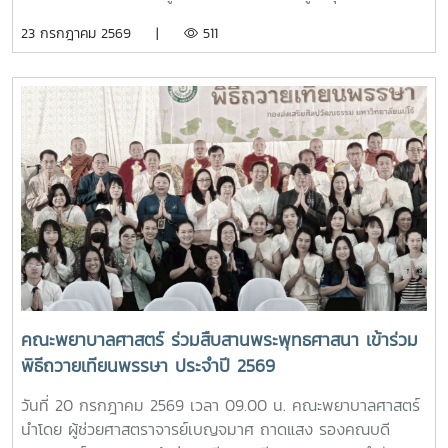
ศูนย์ส่งเสริมศิลปวัฒนธรรม ได้นำเสนอภารกิจและกิจกรรมด้าน
ต้นสำหรับนักศึกษา โดยได้รับเกียรติจาก รองศาสตราจารย์
23 กรกฎาคม 2569 |
511
การอนุรักษ์ศิลปวัฒนธรรม และกิจกรรมส่งเสริมคุณลักษณะอัน
ดร.เทพ พงษ์พานิช นายกสภามหาวิทยาลัยแม่โจ้ เป็นประธานใน
พึงประสงค์ของนักศึกษาจากนั้น รองศาสตราจารย์ ดร.เทพ
พิธี พร้อมด้วย บุคลากรงานหอพัก คณาจารย์ คณะพยาบาล
พงษ์พานิช และนายพงษ์พิพัฒน์ ราชจันทร์ ได้นำนักศึกษาเยี่ยม
ศาสตร์ และนักศึกษา เข้าร่วมอย่างพร้อมเพรียงห้อง “ร่ม
ชมเส้นทางและสถานที่สำคัญภายในมหาวิทยาลัย อาทิ อนุสาวรีย์
อินทนิล” เกิดขึ้นจากความร่วมมือระหว่างมหาวิทยาลัยแม่โจ้และ
คุณพระช่วงเกษตรศิลปการ เพื่อให้นักศึกษาได้เรียนรู้ประวัติและ
คณะพยาบาลศาสตร์ เพื่อเป็นศูนย์ให้บริการด้านการดูแลสุขภาพ
คุณูปการของปูชนียบุคคลผู้มีความสำคัญต่อมหาวิทยาลัย คุณค่า
เบื้องต้น การให้คำปรึกษา แนะนำด้านสุขภาพกายและสุขภาพใจ
ทางประวัติศาสตร์และจิตวิญญาณของสถาบันและช่วงบ่าย คณะ
แก่นักศึกษา เพื่อให้นักศึกษาได้รับการดูแลอย่างทั่วถึง มีสุขภาวะ
นักศึกษาได้เข้าเยี่ยมชมสำนักฟาร์มมหาวิทยาลัย และสำนักวิจัย
ที่ดีทั้งด้านร่างกายและจิตใจ อันจะนำไปสู่การส่งเสริมคุณภาพ
และส่งเสริมวิชาการการเกษตร โดยมี นางสาววัชรินทร์ จันท
ชีวิต ความปลอดภัย และสวัสดิภาพการใช้ชีวิตภายในมหาวิทยาลัย
วรรณ ให้การต้อนรับ พร้อมบรรยายให้ความรู้เกี่ยวกับการผลิต
โดยจะเปิดให้บริการทุกวัน ตั้งแต่เวลา 17.00-20.00 น.นอกจากนี้
และการพัฒนาผลิตภัณฑ์กัญชงเพื่อสุขภาพ รวมทั้งนำเยี่ยมชม
ห้อง “ร่มอินทนิล” ยังเป็นพื้นที่แห่งการเรียนรู้และฝึกปฏิบัติ
แปลงกัญชง เพื่อเปิดมุมมองด้านงานวิจัยและนวัตกรรมทางการ
วิชาชีพของนักศึกษาพยาบาล ภายใต้การกำกับดูแลของ
เกษตรของมหาวิทยาลัย จากนั้น นักศึกษาได้เดินทางไปศึกษา
คณาจารย์และบุคลากรผู้เชี่ยวชาญ เพื่อให้นักศึกษาได้พัฒนา
คณะพยาบาลศาสตร์ ร่วมสืบสานพระพุทธศาสนา เข้าร่วม
แหล่งเรียนรู้อ่างเก็บน้ำห้วยโจ้ พร้อมนั่งรถเยี่ยมชมบริเวณรอบ
ทักษะการดูแลผู้รับบริการจากสถานการณ์จริง ควบคู่ไปกับการ
พิธีถวายเทียนพรรษา ประจำปี 2569
คณะและหน่วยงานที่ตั้งอยู่นอกพื้นที่หลักของมหาวิทยาลัย ได้แก่
สร้างประโยชน์แก่สังคมภายในมหาวิทยาลัยอย่างไรก็ตาม การเปิด
คณะสัตวศาสตร์และเทคโนโลยี และวิทยาลัยพลังงาน เพื่อเรียนรู้
ให้บริการห้อง “ร่มอินทนิล” ในครั้งนี้ นับว่าเป็นก้าวสำคัญของ
วันที่ 20 กรกฎาคม 2569 เวลา 09.00 น. คณะพยาบาลศาสตร์
ศักยภาพและความหลากหลายของศาสตร์ที่มหาวิทยาลัยแม่โจ้เปิด
มหาวิทยาลัย ในการพัฒนาระบบการดูแลสุขภาพของนักศึกษา
นำโดย ผู้ช่วยศาสตราจารย์เบญจมาศ ถาดแสง รองคณบดี
การเรียนการสอน กิจกรรมตามโครงการดังกล่าว นับว่าเป็นการ