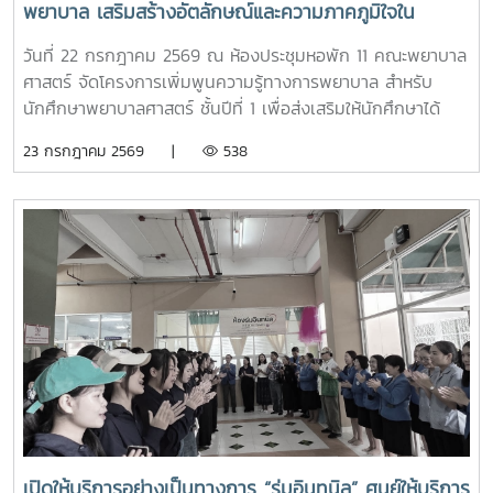
พยาบาล เสริมสร้างอัตลักษณ์และความภาคภูมิใจใน
อาจารย์และนักศึกษาพยาบาลคอยให้คำแนะนำอย่างใกล้ชิด
สถาบัน ภายใต้รายวิชา แม่โจ้วิถีใหม่
บรรยากาศเต็มไปด้วยความอบอุ่น สนุกสนาน เป็นกันเอง
วันที่ 22 กรกฎาคม 2569 ณ ห้องประชุมหอพัก 11 คณะพยาบาล
นักเรียนให้ความสนใจเข้าร่วมกิจกรรมเป็นอย่างมาก ตลอดจนซัก
ศาสตร์ จัดโครงการเพิ่มพูนความรู้ทางการพยาบาล สำหรับ
ถามแลกเปลี่ยนความคิดเห็นกับคณาจารย์และรุ่นพี่นักศึกษาใน
นักศึกษาพยาบาลศาสตร์ ชั้นปีที่ 1 เพื่อส่งเสริมให้นักศึกษาได้
ประเด็นๆต่าง อาทิ การเตรียมตัวสมัครเข้าศึกษาต่อ การแบ่ง
เรียนรู้ประวัติความเป็นมา อัตลักษณ์ และสถานที่สำคัญของ
23 กรกฎาคม 2569 |
538
เวลาอ่านหนังสือ เป็นต้นอย่างไรก็ตาม การศึกษาดูงานครั้งนี้
มหาวิทยาลัย ตลอดจนปลูกฝังความภาคภูมิใจในความเป็น “ลูก
นอกจากจะได้รับความรู้และประสบการณ์ตรงแล้ว ยังช่วยสร้าง
แม่โจ้” ผ่านการเรียนรู้จากประสบการณ์จริง ภายใต้รายวิชา แม่โจ้
แรงบันดาลใจแก่นักเรียนในการก้าวสู่การเป็นบุคลากรทางการ
วิถีใหม่ (11701001)ในการนี้ รองศาสตราจารย์ ดร.เทพ พงษ์พา
พยาบาลในอนาคตต่อไป
นิช นายกสภามหาวิทยาลัยแม่โจ้ พร้อมด้วย นายพงษ์พิพัฒน์
ราชจันทร์ หัวหน้างานพัฒนานักศึกษาและศิษย์เก่าสัมพันธ์ ใน
ฐานะอาจารย์ประจำรายวิชา ร่วมให้ความรู้เกี่ยวกับประวัติความ
เป็นมา ปรัชญา และอัตลักษณ์ของมหาวิทยาลัยแม่โจ้ เพื่อสร้าง
ความเข้าใจและความผูกพันต่อสถาบันโอกาสนี้ รองศาสตราจารย์
ดร.เทพ พงษ์พานิช ได้เน้นย้ำให้นักศึกษาเรียนรู้รากเหง้าความ
เป็นแม่โจ้ มีความภาคภูมิใจในสถาบัน มีพลังใจในการศึกษา ยึด
มั่นและดำเนินตามรอยคุณงามความดีของปูชนียบุคคล ประพฤติ
ตนเป็นคนดี มีความรับผิดชอบ ยึดถืออัตลักษณ์ของนักศึกษา
พยาบาลศาสตร์ มหาวิทยาลัยแม่โจ้ ที่ว่า “งามสง่า จิตอาสา
เปิดให้บริการอย่างเป็นทางการ “ร่มอินทนิล” ศูนย์ให้บริการ