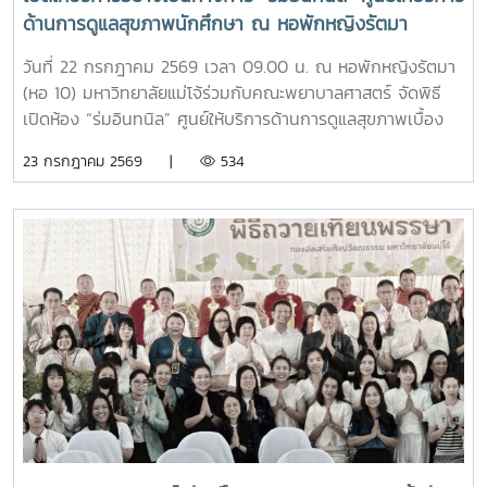
อดทน สู้งาน” เพื่อเติบโตเป็นบัณฑิตพยาบาลที่มีคุณภาพ เป็น
ด้านการดูแลสุขภาพนักศึกษา ณ หอพักหญิงรัตมา
กำลังสำคัญของสังคมในอนาคตพร้อมกันนี้ นายนพกิจ แผ่พร
รักษาการหัวหน้างานหอพักนักศึกษา ได้บรรยายภาพรวมการ
วันที่ 22 กรกฎาคม 2569 เวลา 09.00 น. ณ หอพักหญิงรัตมา
ดำเนินงานของหอพักนักศึกษา พร้อมแนะนำระบบการดูแลและ
(หอ 10) มหาวิทยาลัยแม่โจ้ร่วมกับคณะพยาบาลศาสตร์ จัดพิธี
การใช้ชีวิตในรั้วมหาวิทยาลัย และ นายวิทชัย สุขเพราะนา หัวหน้า
เปิดห้อง “ร่มอินทนิล” ศูนย์ให้บริการด้านการดูแลสุขภาพเบื้อง
ศูนย์ส่งเสริมศิลปวัฒนธรรม ได้นำเสนอภารกิจและกิจกรรมด้าน
ต้นสำหรับนักศึกษา โดยได้รับเกียรติจาก รองศาสตราจารย์
23 กรกฎาคม 2569 |
534
การอนุรักษ์ศิลปวัฒนธรรม และกิจกรรมส่งเสริมคุณลักษณะอัน
ดร.เทพ พงษ์พานิช นายกสภามหาวิทยาลัยแม่โจ้ เป็นประธานใน
พึงประสงค์ของนักศึกษาจากนั้น รองศาสตราจารย์ ดร.เทพ
พิธี พร้อมด้วย บุคลากรงานหอพัก คณาจารย์ คณะพยาบาล
พงษ์พานิช และนายพงษ์พิพัฒน์ ราชจันทร์ ได้นำนักศึกษาเยี่ยม
ศาสตร์ และนักศึกษา เข้าร่วมอย่างพร้อมเพรียงห้อง “ร่ม
ชมเส้นทางและสถานที่สำคัญภายในมหาวิทยาลัย อาทิ อนุสาวรีย์
อินทนิล” เกิดขึ้นจากความร่วมมือระหว่างมหาวิทยาลัยแม่โจ้และ
คุณพระช่วงเกษตรศิลปการ เพื่อให้นักศึกษาได้เรียนรู้ประวัติและ
คณะพยาบาลศาสตร์ เพื่อเป็นศูนย์ให้บริการด้านการดูแลสุขภาพ
คุณูปการของปูชนียบุคคลผู้มีความสำคัญต่อมหาวิทยาลัย คุณค่า
เบื้องต้น การให้คำปรึกษา แนะนำด้านสุขภาพกายและสุขภาพใจ
ทางประวัติศาสตร์และจิตวิญญาณของสถาบันและช่วงบ่าย คณะ
แก่นักศึกษา เพื่อให้นักศึกษาได้รับการดูแลอย่างทั่วถึง มีสุขภาวะ
นักศึกษาได้เข้าเยี่ยมชมสำนักฟาร์มมหาวิทยาลัย และสำนักวิจัย
ที่ดีทั้งด้านร่างกายและจิตใจ อันจะนำไปสู่การส่งเสริมคุณภาพ
และส่งเสริมวิชาการการเกษตร โดยมี นางสาววัชรินทร์ จันท
ชีวิต ความปลอดภัย และสวัสดิภาพการใช้ชีวิตภายในมหาวิทยาลัย
วรรณ ให้การต้อนรับ พร้อมบรรยายให้ความรู้เกี่ยวกับการผลิต
โดยจะเปิดให้บริการทุกวัน ตั้งแต่เวลา 17.00-20.00 น.นอกจากนี้
และการพัฒนาผลิตภัณฑ์กัญชงเพื่อสุขภาพ รวมทั้งนำเยี่ยมชม
ห้อง “ร่มอินทนิล” ยังเป็นพื้นที่แห่งการเรียนรู้และฝึกปฏิบัติ
แปลงกัญชง เพื่อเปิดมุมมองด้านงานวิจัยและนวัตกรรมทางการ
วิชาชีพของนักศึกษาพยาบาล ภายใต้การกำกับดูแลของ
เกษตรของมหาวิทยาลัย จากนั้น นักศึกษาได้เดินทางไปศึกษา
คณาจารย์และบุคลากรผู้เชี่ยวชาญ เพื่อให้นักศึกษาได้พัฒนา