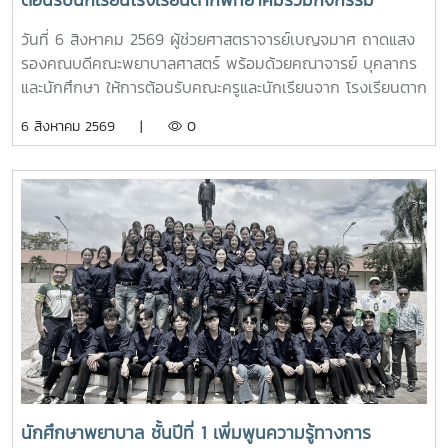
ต้อนรับนักเรียนโรงเรียนตากพิทยาคมร่วมกิจกรรม
"Future Nurse Portfolio"
วันที่ 6 สิงหาคม 2569 ผู้ช่วยศาสตราจารย์เบญจมาศ ถาดแสง
รองคณบดีคณะพยาบาลศาสตร์ พร้อมด้วยคณาจารย์ บุคลากร
และนักศึกษา ให้การต้อนรับคณะครูและนักเรียนจาก โรงเรียนตาก
พิทยาคม ในโอกาสเข้าศึกษาดูงานและรับฟังการแนะแนวการ
6 สิงหาคม 2569 |
0
ศึกษาต่อด้านพยาบาลศาสตร์ ณ ห้อง E403 ชั้น 4ในการนี้ ผู้
ช่วยศาสตราจารย์ ดร.ขนิษฐา วิศิษฏ์เจริญ ประธานอาจารย์
หลักสูตรพยาบาลศาสตร์ ได้แนะนำหลักสูตรพยาบาลศาสตร
บัณฑิต การจัดการเรียนการสอน การฝึกปฏิบัติ คุณสมบัติผู้
สมัคร และแนวทางการศึกษาต่อ เพื่อให้นักเรียนได้รับข้อมูลที่ถูก
ต้อง สามารถนำไปใช้ประกอบการวางแผนศึกษาต่อระดับ
อุดมศึกษาพร้อมกันนี้ ตัวแทนนักศึกษาพยาบาลชั้นปีที่ 4 ได้ร่วม
แลกเปลี่ยนประสบการณ์การเรียน การใช้ชีวิตในรั้วมหาวิทยาลัย
การฝึกงาน เพื่อสร้างแรงบันดาลใจให้กับน้องๆผ่านกิจกรรม
Student Talkช่วงท้ายของกิจกรรม คณะนักเรียนได้เยี่ยมชมห้อง
ปฏิบัติการพยาบาล ตามกิจกรรม “Future Nurse Portfolio”
ทดลองฝึกปฏิบัติทักษะทางการพยาบาลเบื้องต้น อาทิ การวัด
สัญญาณชีพ การช่วยฟื้นคืนชีพ (CPR) การฝึกพันผ้า การฝึก
นักศึกษาพยาบาล ชั้นปีที่ 1 เพิ่มพูนความรู้ทางการ
ทักษะการฉีดยาเบื้องต้นกับหุ่นจำลอง และกายวิพากษ์ โดยมี