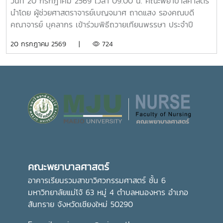
วันที่ 20 กรกฎาคม 2569 เวลา 09.00 น. คณะพยาบาลศาสตร์
ศักยภาพและความหลากหลายของศาสตร์ที่มหาวิทยาลัยแม่โจ้เปิด
มหาวิทยาลัย ในการพัฒนาระบบการดูแลสุขภาพของนักศึกษา
นำโดย ผู้ช่วยศาสตราจารย์เบญจมาศ ถาดแสง รองคณบดี
การเรียนการสอน กิจกรรมตามโครงการดังกล่าว นับว่าเป็นการ
อย่างเป็นรูปธรรม สะท้อนถึงความมุ่งมั่นในการสร้างสภาพ
คณาจารย์ บุคลากร เข้าร่วมพิธีถวายเทียนพรรษา ประจำปี
ส่งเสริมการเรียนรู้นอกห้องเรียน สร้างเครือข่ายความร่วมมือ
แวดล้อมที่เอื้อต่อการเรียนรู้ การใช้ชีวิต และการมีคุณภาพชีวิตที่
2569 โดยมีรองศาสตราจารย์ ดร.วีระพล ทองมา อธิการบดี เป็น
20 กรกฎาคม 2569 |
724
ระหว่างหน่วยงาน พัฒนาทักษะการคิดวิเคราะห์ การแก้ไขปัญหา
ดีของนักศึกษาอย่างรอบด้าน
ประธานในพิธี ณ อาคารแผ่พืชน์ มหาวิทยาลัยแม่โจ้ผู้เข้าร่วมพิธี
ตลอดจนการปรับตัวในรั้วมหาวิทยาลัย อันเป็นรากฐานสำคัญใน
ได้ถวายเทียนพรรษาและถวายจตุปัจจัยแด่พระสงฆ์ จำนวน 9 รูป
การก้าวสู่การเป็นวิชาชีพพยาบาลที่มีคุณธรรมและจริยธรรมต่อไป
(9 วัด) เพื่อสืบสานและทำนุบำรุงพระพุทธศาสนา เนื่องใน
เทศกาลเข้าพรรษา อันเป็นประเพณีสำคัญของพุทธศาสนิกชน
อีกทั้งยังเป็นการส่งเสริมการอนุรักษ์ศิลปวัฒนธรรมและปลูกฝัง
คุณธรรม จริยธรรม ตลอดจนสร้างความเป็นสิริมงคลแก่ชีวิต
คณะพยาบาลศาสตร์ มุ่งมั่น ส่งเสริมให้บุคลากรมีส่วนร่วมในการ
อนุรักษ์ขนบธรรมเนียมประเพณีอันดีงามของไทย ควบคู่ไปกับ
การพัฒนาความรู้และคุณธรรม เพื่อเติบโตเป็นบัณฑิตที่มี
คุณภาพและมีจิตสำนึกในการรับผิดชอบต่อสังคมและประเทศชาติ
คณะพยาบาลศาสตร์
ต่อไปอย่างไรก็ตาม พิธีถวายเทียนพรรษาในครั้งนี้ จัดโดย กอง
ส่งเสริมศิลปวัฒนธรรม มหาวิทยาลัยแม่โจ้
อาคารเรียนรวมสาขาวิศวกรรมศาสตร์ ชั้น 6
มหาวิทยาลัยแม่โจ้ 63 หมู่ 4 ตำบลหนองหาร อำเภอ
สันทราย จังหวัดเชียงใหม่ 50290