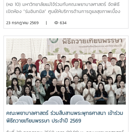
ดำเนินงานของหอพักนักศึกษา พร้อมแนะนำระบบการดูแลและ
(หอ 10) มหาวิทยาลัยแม่โจ้ร่วมกับคณะพยาบาลศาสตร์ จัดพิธี
การใช้ชีวิตในรั้วมหาวิทยาลัย และ นายวิทชัย สุขเพราะนา หัวหน้า
เปิดห้อง “ร่มอินทนิล” ศูนย์ให้บริการด้านการดูแลสุขภาพเบื้อง
ศูนย์ส่งเสริมศิลปวัฒนธรรม ได้นำเสนอภารกิจและกิจกรรมด้าน
ต้นสำหรับนักศึกษา โดยได้รับเกียรติจาก รองศาสตราจารย์
23 กรกฎาคม 2569 |
634
การอนุรักษ์ศิลปวัฒนธรรม และกิจกรรมส่งเสริมคุณลักษณะอัน
ดร.เทพ พงษ์พานิช นายกสภามหาวิทยาลัยแม่โจ้ เป็นประธานใน
พึงประสงค์ของนักศึกษาจากนั้น รองศาสตราจารย์ ดร.เทพ
พิธี พร้อมด้วย บุคลากรงานหอพัก คณาจารย์ คณะพยาบาล
พงษ์พานิช และนายพงษ์พิพัฒน์ ราชจันทร์ ได้นำนักศึกษาเยี่ยม
ศาสตร์ และนักศึกษา เข้าร่วมอย่างพร้อมเพรียงห้อง “ร่ม
ชมเส้นทางและสถานที่สำคัญภายในมหาวิทยาลัย อาทิ อนุสาวรีย์
อินทนิล” เกิดขึ้นจากความร่วมมือระหว่างมหาวิทยาลัยแม่โจ้และ
คุณพระช่วงเกษตรศิลปการ เพื่อให้นักศึกษาได้เรียนรู้ประวัติและ
คณะพยาบาลศาสตร์ เพื่อเป็นศูนย์ให้บริการด้านการดูแลสุขภาพ
คุณูปการของปูชนียบุคคลผู้มีความสำคัญต่อมหาวิทยาลัย คุณค่า
เบื้องต้น การให้คำปรึกษา แนะนำด้านสุขภาพกายและสุขภาพใจ
ทางประวัติศาสตร์และจิตวิญญาณของสถาบันและช่วงบ่าย คณะ
แก่นักศึกษา เพื่อให้นักศึกษาได้รับการดูแลอย่างทั่วถึง มีสุขภาวะ
นักศึกษาได้เข้าเยี่ยมชมสำนักฟาร์มมหาวิทยาลัย และสำนักวิจัย
ที่ดีทั้งด้านร่างกายและจิตใจ อันจะนำไปสู่การส่งเสริมคุณภาพ
และส่งเสริมวิชาการการเกษตร โดยมี นางสาววัชรินทร์ จันท
ชีวิต ความปลอดภัย และสวัสดิภาพการใช้ชีวิตภายในมหาวิทยาลัย
วรรณ ให้การต้อนรับ พร้อมบรรยายให้ความรู้เกี่ยวกับการผลิต
โดยจะเปิดให้บริการทุกวัน ตั้งแต่เวลา 17.00-20.00 น.นอกจากนี้
และการพัฒนาผลิตภัณฑ์กัญชงเพื่อสุขภาพ รวมทั้งนำเยี่ยมชม
ห้อง “ร่มอินทนิล” ยังเป็นพื้นที่แห่งการเรียนรู้และฝึกปฏิบัติ
แปลงกัญชง เพื่อเปิดมุมมองด้านงานวิจัยและนวัตกรรมทางการ
วิชาชีพของนักศึกษาพยาบาล ภายใต้การกำกับดูแลของ
เกษตรของมหาวิทยาลัย จากนั้น นักศึกษาได้เดินทางไปศึกษา
คณาจารย์และบุคลากรผู้เชี่ยวชาญ เพื่อให้นักศึกษาได้พัฒนา
คณะพยาบาลศาสตร์ ร่วมสืบสานพระพุทธศาสนา เข้าร่วม
แหล่งเรียนรู้อ่างเก็บน้ำห้วยโจ้ พร้อมนั่งรถเยี่ยมชมบริเวณรอบ
ทักษะการดูแลผู้รับบริการจากสถานการณ์จริง ควบคู่ไปกับการ
พิธีถวายเทียนพรรษา ประจำปี 2569
คณะและหน่วยงานที่ตั้งอยู่นอกพื้นที่หลักของมหาวิทยาลัย ได้แก่
สร้างประโยชน์แก่สังคมภายในมหาวิทยาลัยอย่างไรก็ตาม การเปิด
คณะสัตวศาสตร์และเทคโนโลยี และวิทยาลัยพลังงาน เพื่อเรียนรู้
ให้บริการห้อง “ร่มอินทนิล” ในครั้งนี้ นับว่าเป็นก้าวสำคัญของ