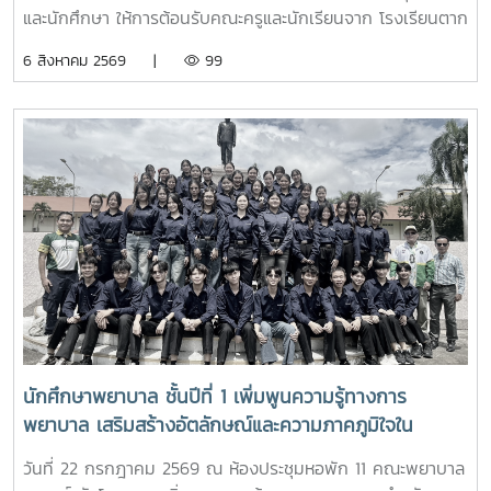
และนักศึกษา ให้การต้อนรับคณะครูและนักเรียนจาก โรงเรียนตาก
พิทยาคม ในโอกาสเข้าศึกษาดูงานและรับฟังการแนะแนวการ
6 สิงหาคม 2569 |
99
ศึกษาต่อด้านพยาบาลศาสตร์ ณ ห้อง E403 ชั้น 4ในการนี้ ผู้
ช่วยศาสตราจารย์ ดร.ขนิษฐา วิศิษฏ์เจริญ ประธานอาจารย์
หลักสูตรพยาบาลศาสตร์ ได้แนะนำหลักสูตรพยาบาลศาสตร
บัณฑิต การจัดการเรียนการสอน การฝึกปฏิบัติ คุณสมบัติผู้
สมัคร และแนวทางการศึกษาต่อ เพื่อให้นักเรียนได้รับข้อมูลที่ถูก
ต้อง สามารถนำไปใช้ประกอบการวางแผนศึกษาต่อระดับ
อุดมศึกษาพร้อมกันนี้ ตัวแทนนักศึกษาพยาบาลชั้นปีที่ 4 ได้ร่วม
แลกเปลี่ยนประสบการณ์การเรียน การใช้ชีวิตในรั้วมหาวิทยาลัย
การฝึกงาน เพื่อสร้างแรงบันดาลใจให้กับน้องๆผ่านกิจกรรม
Student Talkช่วงท้ายของกิจกรรม คณะนักเรียนได้เยี่ยมชมห้อง
ปฏิบัติการพยาบาล ตามกิจกรรม “Future Nurse Portfolio”
ทดลองฝึกปฏิบัติทักษะทางการพยาบาลเบื้องต้น อาทิ การวัด
สัญญาณชีพ การช่วยฟื้นคืนชีพ (CPR) การฝึกพันผ้า การฝึก
นักศึกษาพยาบาล ชั้นปีที่ 1 เพิ่มพูนความรู้ทางการ
ทักษะการฉีดยาเบื้องต้นกับหุ่นจำลอง และกายวิพากษ์ โดยมี
พยาบาล เสริมสร้างอัตลักษณ์และความภาคภูมิใจใน
อาจารย์และนักศึกษาพยาบาลคอยให้คำแนะนำอย่างใกล้ชิด
สถาบัน ภายใต้รายวิชา แม่โจ้วิถีใหม่
บรรยากาศเต็มไปด้วยความอบอุ่น สนุกสนาน เป็นกันเอง
วันที่ 22 กรกฎาคม 2569 ณ ห้องประชุมหอพัก 11 คณะพยาบาล