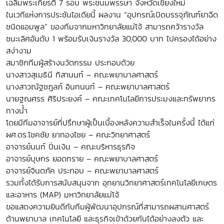
เฉลิมพระเกียรติ 7 รอบ พระชนมพรรษา จังหวัดเชียงใหม่
ในเวทีแห่งการประชันไอเดียนี้ ผลงาน “อุปกรณ์เปิดบรรจุภัณฑ์ยาฉีด
ชนิดแอมพูล” ของทีมจากมหาวิทยาลัยแม่โจ้ สามารถคว้ารางวัล
ชนะเลิศอันดับ 1 พร้อมรับเงินรางวัล 30,000 บาท ไปครองได้อย่าง
สง่างาม
สมาชิกทีมผู้สร้างนวัตกรรม ประกอบด้วย
นางสาวสุเมธินี ทิสานนท์ – คณะพยาบาลศาสตร์
นางสาวณัฐชฎลภ์ อินทนนท์ – คณะพยาบาลศาสตร์
นายฐณศรร ศิริประยงค์ – คณะเทคโนโลยีการประมงและทรัพยากร
ทางน้ำ
โดยมีทีมอาจารย์ที่ปรึกษาผู้เป็นเบื้องหลังความสำเร็จในครั้งนี้ ได้แก่
ผศ.ดร.โชคชัย ยาทองไชย – คณะวิทยาศาสตร์
อาจารย์นนท์ ปิ่นเงิน – คณะบริหารธุรกิจ
อาจารย์บุษกร ยอดทราย – คณะพยาบาลศาสตร์
อาจารย์จินตภัค ประกอบ – คณะพยาบาลศาสตร์
รวมทั้งได้รับการสนับสนุนจาก อุทยานวิทยาศาสตร์เทคโนโลยีเกษตร
และอาหาร (MAP) มหาวิทยาลัยแม่โจ้
ขอแสดงความยินดีกับทีมผู้พัฒนาอุปกรณ์ที่สามารถผสานศาสตร์
ด้านพยาบาล เทคโนโลยี และธุรกิจเข้าด้วยกันได้อย่างลงตัว และ