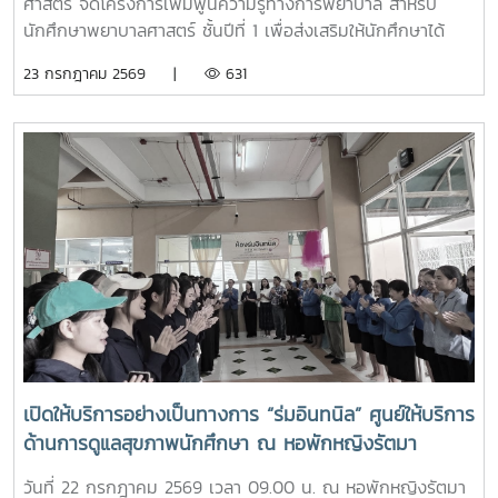
นักเรียนให้ความสนใจเข้าร่วมกิจกรรมเป็นอย่างมาก ตลอดจนซัก
ศาสตร์ จัดโครงการเพิ่มพูนความรู้ทางการพยาบาล สำหรับ
ถามแลกเปลี่ยนความคิดเห็นกับคณาจารย์และรุ่นพี่นักศึกษาใน
นักศึกษาพยาบาลศาสตร์ ชั้นปีที่ 1 เพื่อส่งเสริมให้นักศึกษาได้
ประเด็นๆต่าง อาทิ การเตรียมตัวสมัครเข้าศึกษาต่อ การแบ่ง
เรียนรู้ประวัติความเป็นมา อัตลักษณ์ และสถานที่สำคัญของ
23 กรกฎาคม 2569 |
631
เวลาอ่านหนังสือ เป็นต้นอย่างไรก็ตาม การศึกษาดูงานครั้งนี้
มหาวิทยาลัย ตลอดจนปลูกฝังความภาคภูมิใจในความเป็น “ลูก
นอกจากจะได้รับความรู้และประสบการณ์ตรงแล้ว ยังช่วยสร้าง
แม่โจ้” ผ่านการเรียนรู้จากประสบการณ์จริง ภายใต้รายวิชา แม่โจ้
แรงบันดาลใจแก่นักเรียนในการก้าวสู่การเป็นบุคลากรทางการ
วิถีใหม่ (11701001)ในการนี้ รองศาสตราจารย์ ดร.เทพ พงษ์พา
พยาบาลในอนาคตต่อไป
นิช นายกสภามหาวิทยาลัยแม่โจ้ พร้อมด้วย นายพงษ์พิพัฒน์
ราชจันทร์ หัวหน้างานพัฒนานักศึกษาและศิษย์เก่าสัมพันธ์ ใน
ฐานะอาจารย์ประจำรายวิชา ร่วมให้ความรู้เกี่ยวกับประวัติความ
เป็นมา ปรัชญา และอัตลักษณ์ของมหาวิทยาลัยแม่โจ้ เพื่อสร้าง
ความเข้าใจและความผูกพันต่อสถาบันโอกาสนี้ รองศาสตราจารย์
ดร.เทพ พงษ์พานิช ได้เน้นย้ำให้นักศึกษาเรียนรู้รากเหง้าความ
เป็นแม่โจ้ มีความภาคภูมิใจในสถาบัน มีพลังใจในการศึกษา ยึด
มั่นและดำเนินตามรอยคุณงามความดีของปูชนียบุคคล ประพฤติ
ตนเป็นคนดี มีความรับผิดชอบ ยึดถืออัตลักษณ์ของนักศึกษา
พยาบาลศาสตร์ มหาวิทยาลัยแม่โจ้ ที่ว่า “งามสง่า จิตอาสา
เปิดให้บริการอย่างเป็นทางการ “ร่มอินทนิล” ศูนย์ให้บริการ
อดทน สู้งาน” เพื่อเติบโตเป็นบัณฑิตพยาบาลที่มีคุณภาพ เป็น
ด้านการดูแลสุขภาพนักศึกษา ณ หอพักหญิงรัตมา
กำลังสำคัญของสังคมในอนาคตพร้อมกันนี้ นายนพกิจ แผ่พร
รักษาการหัวหน้างานหอพักนักศึกษา ได้บรรยายภาพรวมการ
วันที่ 22 กรกฎาคม 2569 เวลา 09.00 น. ณ หอพักหญิงรัตมา