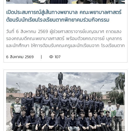
เปิดประสบการณ์สู่เส้นทางพยาบาล คณะพยาบาลศาสตร์
ต้อนรับนักเรียนโรงเรียนตากพิทยาคมร่วมกิจกรรม
"Future Nurse Portfolio"
วันที่ 6 สิงหาคม 2569 ผู้ช่วยศาสตราจารย์เบญจมาศ ถาดแสง
รองคณบดีคณะพยาบาลศาสตร์ พร้อมด้วยคณาจารย์ บุคลากร
และนักศึกษา ให้การต้อนรับคณะครูและนักเรียนจาก โรงเรียนตาก
พิทยาคม ในโอกาสเข้าศึกษาดูงานและรับฟังการแนะแนวการ
6 สิงหาคม 2569 |
107
ศึกษาต่อด้านพยาบาลศาสตร์ ณ ห้อง E403 ชั้น 4ในการนี้ ผู้
ช่วยศาสตราจารย์ ดร.ขนิษฐา วิศิษฏ์เจริญ ประธานอาจารย์
หลักสูตรพยาบาลศาสตร์ ได้แนะนำหลักสูตรพยาบาลศาสตร
บัณฑิต การจัดการเรียนการสอน การฝึกปฏิบัติ คุณสมบัติผู้
สมัคร และแนวทางการศึกษาต่อ เพื่อให้นักเรียนได้รับข้อมูลที่ถูก
ต้อง สามารถนำไปใช้ประกอบการวางแผนศึกษาต่อระดับ
อุดมศึกษาพร้อมกันนี้ ตัวแทนนักศึกษาพยาบาลชั้นปีที่ 4 ได้ร่วม
แลกเปลี่ยนประสบการณ์การเรียน การใช้ชีวิตในรั้วมหาวิทยาลัย
การฝึกงาน เพื่อสร้างแรงบันดาลใจให้กับน้องๆผ่านกิจกรรม
Student Talkช่วงท้ายของกิจกรรม คณะนักเรียนได้เยี่ยมชมห้อง
ปฏิบัติการพยาบาล ตามกิจกรรม “Future Nurse Portfolio”