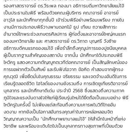
รองศาสตราจารย์ ดร.วีระพล ทองมา อธิการบดีมหาวิทยาลัยแม่โจ้
เป็นประธานในพิธี พร้อมด้วยคณะผู้บริหาร คณาจารย์ อาจารย์
อาวุโส และนักศึกษาทุกชั้นปี เข้าร่วมพิธีอย่างพร้อมเพรียง ภายใน
งานมีการประกอบพิธีวางพานดอกไม้ ธูป เทียน ถวายสักการะ
อำมาตย์โทพระช่วงเกษตรศิลปการ ผู้ก่อตั้งและอาจารย์ใหญ่คนแรก
ของมหาวิทยาลัย และ ศาสตราจารย์ ดร.วิภาต บุญศรี วังซ้าย
อธิการบดีคนแรกของแม่โจ้ เพื่อรำลึกถึงคุณูปการของปูชนียบุคคล
ผู้เป็นรากฐานสำคัญของสถาบัน จากนั้น นักศึกษาได้ประกอบพิธี
ไหว้ครู แสดงความกตัญญูกตเวทีต่อคณาจารย์ เป็นสัญลักษณ์ของ
การขอฝากตัวเป็นศิษย์ และรับฟังโอวาท ข้อคิด คำสอนจากผู้ทรง
คุณวุฒิ เพื่อยึดมั่นในคุณธรรม จริยธรรม และเจตจำนงอันดีในการ
เรียนรู้ตลอดชีวิต ไฮไลต์ของงานยังรวมถึง การเชิดชูเกียรติอาจารย์
บุคลากร และนักศึกษาดีเด่น ประจำปี 2568 ซึ่งแสดงถึงความภาค
ภูมิใจและแรงบันดาลใจให้แก่ผู้เรียนรุ่นใหม่ได้ยึดถือเป็นแบบอย่าง พิธี
ไหว้ครูในครั้งนี้ ไม่เพียงแต่สะท้อนถึงความเคารพในวิถีไทยอัน
งดงาม หากยังเป็นโอกาสอันทรงคุณค่าในการหล่อหลอมจิต
วิญญาณความเป็น “นักศึกษาพยาบาลแม่โจ้” ให้สำนึกในหน้าที่แห่ง
วิชาชีพ และพร้อมจะเติบโตไปเป็นบุคลากรทางสุขภาพที่เปี่ยมด้วย