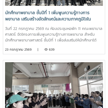
ทดลองฝึกปฏิบัติทักษะทางการพยาบาลเบื้องต้น อาทิ การวัด
สัญญาณชีพ การช่วยฟื้นคืนชีพ (CPR) การฝึกพันผ้า การฝึก
นักศึกษาพยาบาล ชั้นปีที่ 1 เพิ่มพูนความรู้ทางการ
ทักษะการฉีดยาเบื้องต้นกับหุ่นจำลอง และกายวิพากษ์ โดยมี
พยาบาล เสริมสร้างอัตลักษณ์และความภาคภูมิใจใน
อาจารย์และนักศึกษาพยาบาลคอยให้คำแนะนำอย่างใกล้ชิด
สถาบัน ภายใต้รายวิชา แม่โจ้วิถีใหม่
บรรยากาศเต็มไปด้วยความอบอุ่น สนุกสนาน เป็นกันเอง
วันที่ 22 กรกฎาคม 2569 ณ ห้องประชุมหอพัก 11 คณะพยาบาล
นักเรียนให้ความสนใจเข้าร่วมกิจกรรมเป็นอย่างมาก ตลอดจนซัก
ศาสตร์ จัดโครงการเพิ่มพูนความรู้ทางการพยาบาล สำหรับ
ถามแลกเปลี่ยนความคิดเห็นกับคณาจารย์และรุ่นพี่นักศึกษาใน
นักศึกษาพยาบาลศาสตร์ ชั้นปีที่ 1 เพื่อส่งเสริมให้นักศึกษาได้
ประเด็นๆต่าง อาทิ การเตรียมตัวสมัครเข้าศึกษาต่อ การแบ่ง
เรียนรู้ประวัติความเป็นมา อัตลักษณ์ และสถานที่สำคัญของ
23 กรกฎาคม 2569 |
639
เวลาอ่านหนังสือ เป็นต้นอย่างไรก็ตาม การศึกษาดูงานครั้งนี้
มหาวิทยาลัย ตลอดจนปลูกฝังความภาคภูมิใจในความเป็น “ลูก
นอกจากจะได้รับความรู้และประสบการณ์ตรงแล้ว ยังช่วยสร้าง
แม่โจ้” ผ่านการเรียนรู้จากประสบการณ์จริง ภายใต้รายวิชา แม่โจ้
แรงบันดาลใจแก่นักเรียนในการก้าวสู่การเป็นบุคลากรทางการ
วิถีใหม่ (11701001)ในการนี้ รองศาสตราจารย์ ดร.เทพ พงษ์พา
พยาบาลในอนาคตต่อไป
นิช นายกสภามหาวิทยาลัยแม่โจ้ พร้อมด้วย นายพงษ์พิพัฒน์
ราชจันทร์ หัวหน้างานพัฒนานักศึกษาและศิษย์เก่าสัมพันธ์ ใน
ฐานะอาจารย์ประจำรายวิชา ร่วมให้ความรู้เกี่ยวกับประวัติความ
เป็นมา ปรัชญา และอัตลักษณ์ของมหาวิทยาลัยแม่โจ้ เพื่อสร้าง
ความเข้าใจและความผูกพันต่อสถาบันโอกาสนี้ รองศาสตราจารย์
ดร.เทพ พงษ์พานิช ได้เน้นย้ำให้นักศึกษาเรียนรู้รากเหง้าความ
เป็นแม่โจ้ มีความภาคภูมิใจในสถาบัน มีพลังใจในการศึกษา ยึด