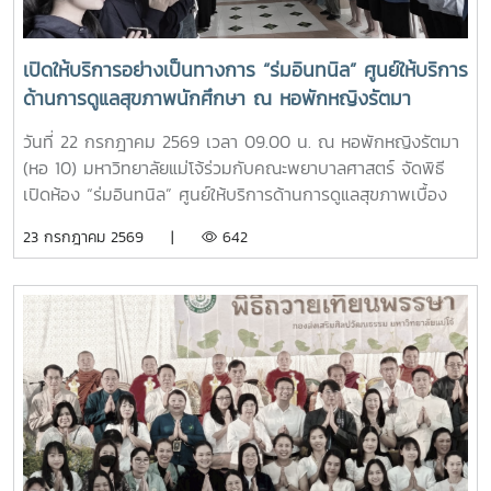
มั่นและดำเนินตามรอยคุณงามความดีของปูชนียบุคคล ประพฤติ
ตนเป็นคนดี มีความรับผิดชอบ ยึดถืออัตลักษณ์ของนักศึกษา
พยาบาลศาสตร์ มหาวิทยาลัยแม่โจ้ ที่ว่า “งามสง่า จิตอาสา
เปิดให้บริการอย่างเป็นทางการ “ร่มอินทนิล” ศูนย์ให้บริการ
อดทน สู้งาน” เพื่อเติบโตเป็นบัณฑิตพยาบาลที่มีคุณภาพ เป็น
ด้านการดูแลสุขภาพนักศึกษา ณ หอพักหญิงรัตมา
กำลังสำคัญของสังคมในอนาคตพร้อมกันนี้ นายนพกิจ แผ่พร
รักษาการหัวหน้างานหอพักนักศึกษา ได้บรรยายภาพรวมการ
วันที่ 22 กรกฎาคม 2569 เวลา 09.00 น. ณ หอพักหญิงรัตมา
ดำเนินงานของหอพักนักศึกษา พร้อมแนะนำระบบการดูแลและ
(หอ 10) มหาวิทยาลัยแม่โจ้ร่วมกับคณะพยาบาลศาสตร์ จัดพิธี
การใช้ชีวิตในรั้วมหาวิทยาลัย และ นายวิทชัย สุขเพราะนา หัวหน้า
เปิดห้อง “ร่มอินทนิล” ศูนย์ให้บริการด้านการดูแลสุขภาพเบื้อง
ศูนย์ส่งเสริมศิลปวัฒนธรรม ได้นำเสนอภารกิจและกิจกรรมด้าน
ต้นสำหรับนักศึกษา โดยได้รับเกียรติจาก รองศาสตราจารย์
23 กรกฎาคม 2569 |
642
การอนุรักษ์ศิลปวัฒนธรรม และกิจกรรมส่งเสริมคุณลักษณะอัน
ดร.เทพ พงษ์พานิช นายกสภามหาวิทยาลัยแม่โจ้ เป็นประธานใน
พึงประสงค์ของนักศึกษาจากนั้น รองศาสตราจารย์ ดร.เทพ
พิธี พร้อมด้วย บุคลากรงานหอพัก คณาจารย์ คณะพยาบาล
พงษ์พานิช และนายพงษ์พิพัฒน์ ราชจันทร์ ได้นำนักศึกษาเยี่ยม
ศาสตร์ และนักศึกษา เข้าร่วมอย่างพร้อมเพรียงห้อง “ร่ม
ชมเส้นทางและสถานที่สำคัญภายในมหาวิทยาลัย อาทิ อนุสาวรีย์
อินทนิล” เกิดขึ้นจากความร่วมมือระหว่างมหาวิทยาลัยแม่โจ้และ
คุณพระช่วงเกษตรศิลปการ เพื่อให้นักศึกษาได้เรียนรู้ประวัติและ
คณะพยาบาลศาสตร์ เพื่อเป็นศูนย์ให้บริการด้านการดูแลสุขภาพ
คุณูปการของปูชนียบุคคลผู้มีความสำคัญต่อมหาวิทยาลัย คุณค่า
เบื้องต้น การให้คำปรึกษา แนะนำด้านสุขภาพกายและสุขภาพใจ
ทางประวัติศาสตร์และจิตวิญญาณของสถาบันและช่วงบ่าย คณะ
แก่นักศึกษา เพื่อให้นักศึกษาได้รับการดูแลอย่างทั่วถึง มีสุขภาวะ
นักศึกษาได้เข้าเยี่ยมชมสำนักฟาร์มมหาวิทยาลัย และสำนักวิจัย
ที่ดีทั้งด้านร่างกายและจิตใจ อันจะนำไปสู่การส่งเสริมคุณภาพ
และส่งเสริมวิชาการการเกษตร โดยมี นางสาววัชรินทร์ จันท
ชีวิต ความปลอดภัย และสวัสดิภาพการใช้ชีวิตภายในมหาวิทยาลัย
วรรณ ให้การต้อนรับ พร้อมบรรยายให้ความรู้เกี่ยวกับการผลิต
โดยจะเปิดให้บริการทุกวัน ตั้งแต่เวลา 17.00-20.00 น.นอกจากนี้