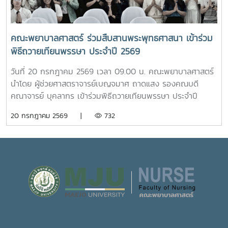
และการพัฒนาผลิตภัณฑ์กัญชงเพื่อสุขภาพ รวมทั้งนำเยี่ยมชม
ห้อง “ร่มอินทนิล” ยังเป็นพื้นที่แห่งการเรียนรู้และฝึกปฏิบัติ
แปลงกัญชง เพื่อเปิดมุมมองด้านงานวิจัยและนวัตกรรมทางการ
วิชาชีพของนักศึกษาพยาบาล ภายใต้การกำกับดูแลของ
เกษตรของมหาวิทยาลัย จากนั้น นักศึกษาได้เดินทางไปศึกษา
คณาจารย์และบุคลากรผู้เชี่ยวชาญ เพื่อให้นักศึกษาได้พัฒนา
คณะพยาบาลศาสตร์ ร่วมสืบสานพระพุทธศาสนา เข้าร่วม
แหล่งเรียนรู้อ่างเก็บน้ำห้วยโจ้ พร้อมนั่งรถเยี่ยมชมบริเวณรอบ
ทักษะการดูแลผู้รับบริการจากสถานการณ์จริง ควบคู่ไปกับการ
พิธีถวายเทียนพรรษา ประจำปี 2569
คณะและหน่วยงานที่ตั้งอยู่นอกพื้นที่หลักของมหาวิทยาลัย ได้แก่
สร้างประโยชน์แก่สังคมภายในมหาวิทยาลัยอย่างไรก็ตาม การเปิด
คณะสัตวศาสตร์และเทคโนโลยี และวิทยาลัยพลังงาน เพื่อเรียนรู้
ให้บริการห้อง “ร่มอินทนิล” ในครั้งนี้ นับว่าเป็นก้าวสำคัญของ
วันที่ 20 กรกฎาคม 2569 เวลา 09.00 น. คณะพยาบาลศาสตร์
ศักยภาพและความหลากหลายของศาสตร์ที่มหาวิทยาลัยแม่โจ้เปิด
มหาวิทยาลัย ในการพัฒนาระบบการดูแลสุขภาพของนักศึกษา
นำโดย ผู้ช่วยศาสตราจารย์เบญจมาศ ถาดแสง รองคณบดี
การเรียนการสอน กิจกรรมตามโครงการดังกล่าว นับว่าเป็นการ
อย่างเป็นรูปธรรม สะท้อนถึงความมุ่งมั่นในการสร้างสภาพ
คณาจารย์ บุคลากร เข้าร่วมพิธีถวายเทียนพรรษา ประจำปี
ส่งเสริมการเรียนรู้นอกห้องเรียน สร้างเครือข่ายความร่วมมือ
แวดล้อมที่เอื้อต่อการเรียนรู้ การใช้ชีวิต และการมีคุณภาพชีวิตที่
2569 โดยมีรองศาสตราจารย์ ดร.วีระพล ทองมา อธิการบดี เป็น
20 กรกฎาคม 2569 |
732
ระหว่างหน่วยงาน พัฒนาทักษะการคิดวิเคราะห์ การแก้ไขปัญหา
ดีของนักศึกษาอย่างรอบด้าน
ประธานในพิธี ณ อาคารแผ่พืชน์ มหาวิทยาลัยแม่โจ้ผู้เข้าร่วมพิธี
ตลอดจนการปรับตัวในรั้วมหาวิทยาลัย อันเป็นรากฐานสำคัญใน
ได้ถวายเทียนพรรษาและถวายจตุปัจจัยแด่พระสงฆ์ จำนวน 9 รูป
การก้าวสู่การเป็นวิชาชีพพยาบาลที่มีคุณธรรมและจริยธรรมต่อไป
(9 วัด) เพื่อสืบสานและทำนุบำรุงพระพุทธศาสนา เนื่องใน
เทศกาลเข้าพรรษา อันเป็นประเพณีสำคัญของพุทธศาสนิกชน
อีกทั้งยังเป็นการส่งเสริมการอนุรักษ์ศิลปวัฒนธรรมและปลูกฝัง
คุณธรรม จริยธรรม ตลอดจนสร้างความเป็นสิริมงคลแก่ชีวิต
คณะพยาบาลศาสตร์ มุ่งมั่น ส่งเสริมให้บุคลากรมีส่วนร่วมในการ
อนุรักษ์ขนบธรรมเนียมประเพณีอันดีงามของไทย ควบคู่ไปกับ
การพัฒนาความรู้และคุณธรรม เพื่อเติบโตเป็นบัณฑิตที่มี