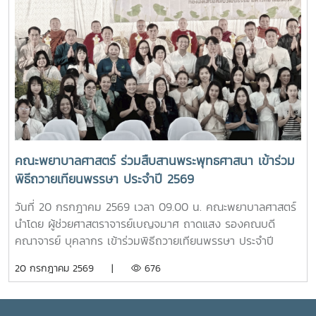
อินทนิล” เกิดขึ้นจากความร่วมมือระหว่างมหาวิทยาลัยแม่โจ้และ
คุณพระช่วงเกษตรศิลปการ เพื่อให้นักศึกษาได้เรียนรู้ประวัติและ
คณะพยาบาลศาสตร์ เพื่อเป็นศูนย์ให้บริการด้านการดูแลสุขภาพ
คุณูปการของปูชนียบุคคลผู้มีความสำคัญต่อมหาวิทยาลัย คุณค่า
เบื้องต้น การให้คำปรึกษา แนะนำด้านสุขภาพกายและสุขภาพใจ
ทางประวัติศาสตร์และจิตวิญญาณของสถาบันและช่วงบ่าย คณะ
แก่นักศึกษา เพื่อให้นักศึกษาได้รับการดูแลอย่างทั่วถึง มีสุขภาวะ
นักศึกษาได้เข้าเยี่ยมชมสำนักฟาร์มมหาวิทยาลัย และสำนักวิจัย
ที่ดีทั้งด้านร่างกายและจิตใจ อันจะนำไปสู่การส่งเสริมคุณภาพ
และส่งเสริมวิชาการการเกษตร โดยมี นางสาววัชรินทร์ จันท
ชีวิต ความปลอดภัย และสวัสดิภาพการใช้ชีวิตภายในมหาวิทยาลัย
วรรณ ให้การต้อนรับ พร้อมบรรยายให้ความรู้เกี่ยวกับการผลิต
โดยจะเปิดให้บริการทุกวัน ตั้งแต่เวลา 17.00-20.00 น.นอกจากนี้
และการพัฒนาผลิตภัณฑ์กัญชงเพื่อสุขภาพ รวมทั้งนำเยี่ยมชม
ห้อง “ร่มอินทนิล” ยังเป็นพื้นที่แห่งการเรียนรู้และฝึกปฏิบัติ
แปลงกัญชง เพื่อเปิดมุมมองด้านงานวิจัยและนวัตกรรมทางการ
วิชาชีพของนักศึกษาพยาบาล ภายใต้การกำกับดูแลของ
เกษตรของมหาวิทยาลัย จากนั้น นักศึกษาได้เดินทางไปศึกษา
คณาจารย์และบุคลากรผู้เชี่ยวชาญ เพื่อให้นักศึกษาได้พัฒนา
คณะพยาบาลศาสตร์ ร่วมสืบสานพระพุทธศาสนา เข้าร่วม
แหล่งเรียนรู้อ่างเก็บน้ำห้วยโจ้ พร้อมนั่งรถเยี่ยมชมบริเวณรอบ
ทักษะการดูแลผู้รับบริการจากสถานการณ์จริง ควบคู่ไปกับการ
พิธีถวายเทียนพรรษา ประจำปี 2569
คณะและหน่วยงานที่ตั้งอยู่นอกพื้นที่หลักของมหาวิทยาลัย ได้แก่
สร้างประโยชน์แก่สังคมภายในมหาวิทยาลัยอย่างไรก็ตาม การเปิด
คณะสัตวศาสตร์และเทคโนโลยี และวิทยาลัยพลังงาน เพื่อเรียนรู้
ให้บริการห้อง “ร่มอินทนิล” ในครั้งนี้ นับว่าเป็นก้าวสำคัญของ
วันที่ 20 กรกฎาคม 2569 เวลา 09.00 น. คณะพยาบาลศาสตร์
ศักยภาพและความหลากหลายของศาสตร์ที่มหาวิทยาลัยแม่โจ้เปิด
มหาวิทยาลัย ในการพัฒนาระบบการดูแลสุขภาพของนักศึกษา
นำโดย ผู้ช่วยศาสตราจารย์เบญจมาศ ถาดแสง รองคณบดี
การเรียนการสอน กิจกรรมตามโครงการดังกล่าว นับว่าเป็นการ
อย่างเป็นรูปธรรม สะท้อนถึงความมุ่งมั่นในการสร้างสภาพ
คณาจารย์ บุคลากร เข้าร่วมพิธีถวายเทียนพรรษา ประจำปี
ส่งเสริมการเรียนรู้นอกห้องเรียน สร้างเครือข่ายความร่วมมือ
แวดล้อมที่เอื้อต่อการเรียนรู้ การใช้ชีวิต และการมีคุณภาพชีวิตที่
2569 โดยมีรองศาสตราจารย์ ดร.วีระพล ทองมา อธิการบดี เป็น
20 กรกฎาคม 2569 |
676
ระหว่างหน่วยงาน พัฒนาทักษะการคิดวิเคราะห์ การแก้ไขปัญหา
ดีของนักศึกษาอย่างรอบด้าน
ประธานในพิธี ณ อาคารแผ่พืชน์ มหาวิทยาลัยแม่โจ้ผู้เข้าร่วมพิธี
ตลอดจนการปรับตัวในรั้วมหาวิทยาลัย อันเป็นรากฐานสำคัญใน
ได้ถวายเทียนพรรษาและถวายจตุปัจจัยแด่พระสงฆ์ จำนวน 9 รูป
การก้าวสู่การเป็นวิชาชีพพยาบาลที่มีคุณธรรมและจริยธรรมต่อไป
(9 วัด) เพื่อสืบสานและทำนุบำรุงพระพุทธศาสนา เนื่องใน