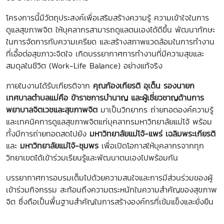
โครงการนี้มีวัตถุประสงค์เพื่อเสริมสร้างความรู้ ความเข้าใจในการ
ดูแลสุขภาพจิต ให้บุคลากรสามารถดูแลตนเองได้ดีขึ้น พัฒนาทักษะ
ในการจัดการกับความเครียด และสร้างสภาพแวดล้อมในการทำงาน
ที่เอื้อต่อสุขภาวะจิตใจ เกิดบรรยากาศการทำงานที่มีความสุขและ
สมดุลในชีวิต (Work-Life Balance) อย่างแท้จริง
ภายในงานได้รับเกียรติจาก
คุณก้องเกียรติ อุเต็น รองนายก
เทศบาลตำบลแม่คือ ข้าราชการบำนาญ และผู้เชี่ยวชาญด้านการ
พยาบาลจิตเวชและสุขภาพจิต
มาเป็นวิทยากร ถ่ายทอดองค์ความรู้
และเทคนิคการดูแลสุขภาพจิตแก่บุคลากรมหาวิทยาลัยแม่โจ้ พร้อม
ทั้งมีการถ่ายทอดสดไปยัง
มหาวิทยาลัยแม่โจ้-แพร่ เฉลิมพระเกียรติ
และ
มหาวิทยาลัยแม่โจ้-ชุมพร
เพื่อเปิดโอกาสให้บุคลากรจากทุก
วิทยาเขตได้เข้าร่วมเรียนรู้และพัฒนาตนเองไปพร้อมกัน
บรรยากาศการอบรมเต็มไปด้วยความสนใจและการมีส่วนร่วมของผู้
เข้าร่วมกิจกรรม สะท้อนถึงความตระหนักในความสำคัญของสุขภาพ
จิต ซึ่งถือเป็นพื้นฐานสำคัญในการสร้างองค์กรที่เข้มแข็งและยั่งยืน