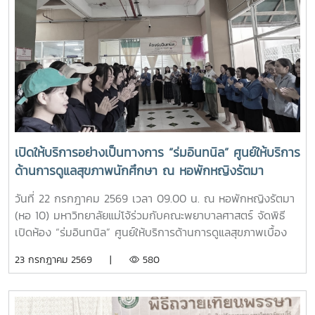
ราชจันทร์ หัวหน้างานพัฒนานักศึกษาและศิษย์เก่าสัมพันธ์ ใน
ฐานะอาจารย์ประจำรายวิชา ร่วมให้ความรู้เกี่ยวกับประวัติความ
เป็นมา ปรัชญา และอัตลักษณ์ของมหาวิทยาลัยแม่โจ้ เพื่อสร้าง
ความเข้าใจและความผูกพันต่อสถาบันโอกาสนี้ รองศาสตราจารย์
ดร.เทพ พงษ์พานิช ได้เน้นย้ำให้นักศึกษาเรียนรู้รากเหง้าความ
เป็นแม่โจ้ มีความภาคภูมิใจในสถาบัน มีพลังใจในการศึกษา ยึด
มั่นและดำเนินตามรอยคุณงามความดีของปูชนียบุคคล ประพฤติ
ตนเป็นคนดี มีความรับผิดชอบ ยึดถืออัตลักษณ์ของนักศึกษา
พยาบาลศาสตร์ มหาวิทยาลัยแม่โจ้ ที่ว่า “งามสง่า จิตอาสา
เปิดให้บริการอย่างเป็นทางการ “ร่มอินทนิล” ศูนย์ให้บริการ
อดทน สู้งาน” เพื่อเติบโตเป็นบัณฑิตพยาบาลที่มีคุณภาพ เป็น
ด้านการดูแลสุขภาพนักศึกษา ณ หอพักหญิงรัตมา
กำลังสำคัญของสังคมในอนาคตพร้อมกันนี้ นายนพกิจ แผ่พร
รักษาการหัวหน้างานหอพักนักศึกษา ได้บรรยายภาพรวมการ
วันที่ 22 กรกฎาคม 2569 เวลา 09.00 น. ณ หอพักหญิงรัตมา
ดำเนินงานของหอพักนักศึกษา พร้อมแนะนำระบบการดูแลและ
(หอ 10) มหาวิทยาลัยแม่โจ้ร่วมกับคณะพยาบาลศาสตร์ จัดพิธี
การใช้ชีวิตในรั้วมหาวิทยาลัย และ นายวิทชัย สุขเพราะนา หัวหน้า
เปิดห้อง “ร่มอินทนิล” ศูนย์ให้บริการด้านการดูแลสุขภาพเบื้อง
ศูนย์ส่งเสริมศิลปวัฒนธรรม ได้นำเสนอภารกิจและกิจกรรมด้าน
ต้นสำหรับนักศึกษา โดยได้รับเกียรติจาก รองศาสตราจารย์
23 กรกฎาคม 2569 |
580
การอนุรักษ์ศิลปวัฒนธรรม และกิจกรรมส่งเสริมคุณลักษณะอัน
ดร.เทพ พงษ์พานิช นายกสภามหาวิทยาลัยแม่โจ้ เป็นประธานใน
พึงประสงค์ของนักศึกษาจากนั้น รองศาสตราจารย์ ดร.เทพ
พิธี พร้อมด้วย บุคลากรงานหอพัก คณาจารย์ คณะพยาบาล
พงษ์พานิช และนายพงษ์พิพัฒน์ ราชจันทร์ ได้นำนักศึกษาเยี่ยม
ศาสตร์ และนักศึกษา เข้าร่วมอย่างพร้อมเพรียงห้อง “ร่ม
ชมเส้นทางและสถานที่สำคัญภายในมหาวิทยาลัย อาทิ อนุสาวรีย์