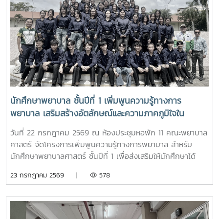
สมัคร และแนวทางการศึกษาต่อ เพื่อให้นักเรียนได้รับข้อมูลที่ถูก
ต้อง สามารถนำไปใช้ประกอบการวางแผนศึกษาต่อระดับ
อุดมศึกษาพร้อมกันนี้ ตัวแทนนักศึกษาพยาบาลชั้นปีที่ 4 ได้ร่วม
แลกเปลี่ยนประสบการณ์การเรียน การใช้ชีวิตในรั้วมหาวิทยาลัย
การฝึกงาน เพื่อสร้างแรงบันดาลใจให้กับน้องๆผ่านกิจกรรม
Student Talkช่วงท้ายของกิจกรรม คณะนักเรียนได้เยี่ยมชมห้อง
ปฏิบัติการพยาบาล ตามกิจกรรม “Future Nurse Portfolio”
ทดลองฝึกปฏิบัติทักษะทางการพยาบาลเบื้องต้น อาทิ การวัด
สัญญาณชีพ การช่วยฟื้นคืนชีพ (CPR) การฝึกพันผ้า การฝึก
นักศึกษาพยาบาล ชั้นปีที่ 1 เพิ่มพูนความรู้ทางการ
ทักษะการฉีดยาเบื้องต้นกับหุ่นจำลอง และกายวิพากษ์ โดยมี
พยาบาล เสริมสร้างอัตลักษณ์และความภาคภูมิใจใน
อาจารย์และนักศึกษาพยาบาลคอยให้คำแนะนำอย่างใกล้ชิด
สถาบัน ภายใต้รายวิชา แม่โจ้วิถีใหม่
บรรยากาศเต็มไปด้วยความอบอุ่น สนุกสนาน เป็นกันเอง
วันที่ 22 กรกฎาคม 2569 ณ ห้องประชุมหอพัก 11 คณะพยาบาล
นักเรียนให้ความสนใจเข้าร่วมกิจกรรมเป็นอย่างมาก ตลอดจนซัก
ศาสตร์ จัดโครงการเพิ่มพูนความรู้ทางการพยาบาล สำหรับ
ถามแลกเปลี่ยนความคิดเห็นกับคณาจารย์และรุ่นพี่นักศึกษาใน
นักศึกษาพยาบาลศาสตร์ ชั้นปีที่ 1 เพื่อส่งเสริมให้นักศึกษาได้
ประเด็นๆต่าง อาทิ การเตรียมตัวสมัครเข้าศึกษาต่อ การแบ่ง
เรียนรู้ประวัติความเป็นมา อัตลักษณ์ และสถานที่สำคัญของ
23 กรกฎาคม 2569 |
578
เวลาอ่านหนังสือ เป็นต้นอย่างไรก็ตาม การศึกษาดูงานครั้งนี้
มหาวิทยาลัย ตลอดจนปลูกฝังความภาคภูมิใจในความเป็น “ลูก
นอกจากจะได้รับความรู้และประสบการณ์ตรงแล้ว ยังช่วยสร้าง
แม่โจ้” ผ่านการเรียนรู้จากประสบการณ์จริง ภายใต้รายวิชา แม่โจ้
แรงบันดาลใจแก่นักเรียนในการก้าวสู่การเป็นบุคลากรทางการ
วิถีใหม่ (11701001)ในการนี้ รองศาสตราจารย์ ดร.เทพ พงษ์พา
พยาบาลในอนาคตต่อไป
นิช นายกสภามหาวิทยาลัยแม่โจ้ พร้อมด้วย นายพงษ์พิพัฒน์