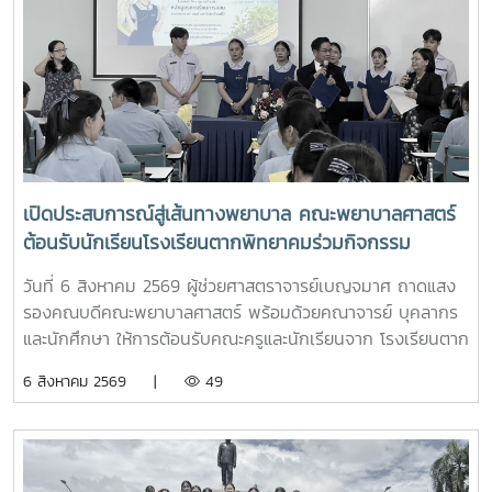
เปิดประสบการณ์สู่เส้นทางพยาบาล คณะพยาบาลศาสตร์
ต้อนรับนักเรียนโรงเรียนตากพิทยาคมร่วมกิจกรรม
"Future Nurse Portfolio"
วันที่ 6 สิงหาคม 2569 ผู้ช่วยศาสตราจารย์เบญจมาศ ถาดแสง
รองคณบดีคณะพยาบาลศาสตร์ พร้อมด้วยคณาจารย์ บุคลากร
และนักศึกษา ให้การต้อนรับคณะครูและนักเรียนจาก โรงเรียนตาก
พิทยาคม ในโอกาสเข้าศึกษาดูงานและรับฟังการแนะแนวการ
6 สิงหาคม 2569 |
49
ศึกษาต่อด้านพยาบาลศาสตร์ ณ ห้อง E403 ชั้น 4ในการนี้ ผู้
ช่วยศาสตราจารย์ ดร.ขนิษฐา วิศิษฏ์เจริญ ประธานอาจารย์
หลักสูตรพยาบาลศาสตร์ ได้แนะนำหลักสูตรพยาบาลศาสตร
บัณฑิต การจัดการเรียนการสอน การฝึกปฏิบัติ คุณสมบัติผู้