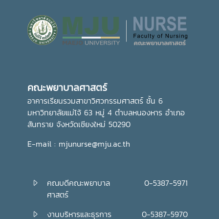
เทศกาลเข้าพรรษา อันเป็นประเพณีสำคัญของพุทธศาสนิกชน
อีกทั้งยังเป็นการส่งเสริมการอนุรักษ์ศิลปวัฒนธรรมและปลูกฝัง
คุณธรรม จริยธรรม ตลอดจนสร้างความเป็นสิริมงคลแก่ชีวิต
คณะพยาบาลศาสตร์ มุ่งมั่น ส่งเสริมให้บุคลากรมีส่วนร่วมในการ
อนุรักษ์ขนบธรรมเนียมประเพณีอันดีงามของไทย ควบคู่ไปกับ
การพัฒนาความรู้และคุณธรรม เพื่อเติบโตเป็นบัณฑิตที่มี
คุณภาพและมีจิตสำนึกในการรับผิดชอบต่อสังคมและประเทศชาติ
คณะพยาบาลศาสตร์
ต่อไปอย่างไรก็ตาม พิธีถวายเทียนพรรษาในครั้งนี้ จัดโดย กอง
ส่งเสริมศิลปวัฒนธรรม มหาวิทยาลัยแม่โจ้
อาคารเรียนรวมสาขาวิศวกรรมศาสตร์ ชั้น 6
มหาวิทยาลัยแม่โจ้ 63 หมู่ 4 ตำบลหนองหาร อำเภอ
สันทราย จังหวัดเชียงใหม่ 50290
E-mail : mjunurse@mju.ac.th
คณบดีคณะพยาบาล
0-5387-5971
ศาสตร์
งานบริหารและธุรการ
0-5387-5970