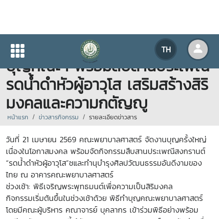
คณะพยาบาลศาสตร์ จัดพิธีทำ
TH
บุญคณะฯ พร้อมสืบสานประเพณี
รดน้ำดำหัวผู้อาวุโส เสริมสร้างสิริ
มงคลและความกตัญญู
หน้าแรก
ข่าวสารกิจกรรม
รายละเอียดข่าวสาร
วันที่ 21 เมษายน 2569 คณะพยาบาลศาสตร์ จัดงานบุญครั้งใหญ่
เนื่องในโอกาสมงคล พร้อมจัดกิจกรรมสืบสานประเพณีสงกรานต์
“รดน้ำดำหัวผู้อาวุโส”ชและทำนุบำรุงศิลปวัฒนธรรมอันดีงามของ
ไทย ณ อาคารคณะพยาบาลศาสตร์
ช่วงเช้า: พิธีเจริญพระพุทธมนต์เพื่อความเป็นสิริมงคล
กิจกรรมเริ่มต้นขึ้นในช่วงเช้าด้วย พิธีทำบุญคณะพยาบาลศาสตร์
โดยมีคณะผู้บริหาร คณาจารย์ บุคลากร เข้าร่วมพิธีอย่างพร้อม