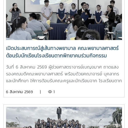
เปิดประสบการณ์สู่เส้นทางพยาบาล คณะพยาบาลศาสตร์
ต้อนรับนักเรียนโรงเรียนตากพิทยาคมร่วมกิจกรรม
"Future Nurse Portfolio"
วันที่ 6 สิงหาคม 2569 ผู้ช่วยศาสตราจารย์เบญจมาศ ถาดแสง
รองคณบดีคณะพยาบาลศาสตร์ พร้อมด้วยคณาจารย์ บุคลากร
และนักศึกษา ให้การต้อนรับคณะครูและนักเรียนจาก โรงเรียนตาก
พิทยาคม ในโอกาสเข้าศึกษาดูงานและรับฟังการแนะแนวการ
6 สิงหาคม 2569 |
1
ศึกษาต่อด้านพยาบาลศาสตร์ ณ ห้อง E403 ชั้น 4ในการนี้ ผู้
ช่วยศาสตราจารย์ ดร.ขนิษฐา วิศิษฏ์เจริญ ประธานอาจารย์
หลักสูตรพยาบาลศาสตร์ ได้แนะนำหลักสูตรพยาบาลศาสตร
บัณฑิต การจัดการเรียนการสอน การฝึกปฏิบัติ คุณสมบัติผู้
สมัคร และแนวทางการศึกษาต่อ เพื่อให้นักเรียนได้รับข้อมูลที่ถูก