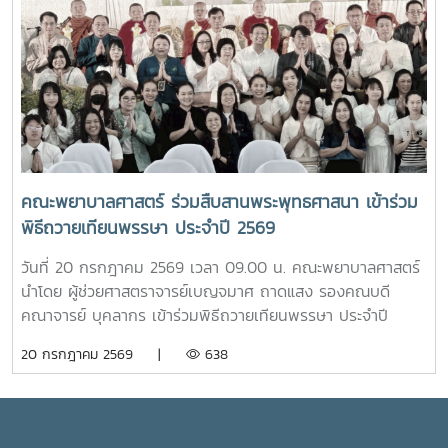
คณะพยาบาลศาสตร์ เพื่อเป็นศูนย์ให้บริการด้านการดูแลสุขภาพ
คุณูปการของปูชนียบุคคลผู้มีความสำคัญต่อมหาวิทยาลัย คุณค่า
เบื้องต้น การให้คำปรึกษา แนะนำด้านสุขภาพกายและสุขภาพใจ
ทางประวัติศาสตร์และจิตวิญญาณของสถาบันและช่วงบ่าย คณะ
แก่นักศึกษา เพื่อให้นักศึกษาได้รับการดูแลอย่างทั่วถึง มีสุขภาวะ
นักศึกษาได้เข้าเยี่ยมชมสำนักฟาร์มมหาวิทยาลัย และสำนักวิจัย
ที่ดีทั้งด้านร่างกายและจิตใจ อันจะนำไปสู่การส่งเสริมคุณภาพ
และส่งเสริมวิชาการการเกษตร โดยมี นางสาววัชรินทร์ จันท
ชีวิต ความปลอดภัย และสวัสดิภาพการใช้ชีวิตภายในมหาวิทยาลัย
วรรณ ให้การต้อนรับ พร้อมบรรยายให้ความรู้เกี่ยวกับการผลิต
โดยจะเปิดให้บริการทุกวัน ตั้งแต่เวลา 17.00-20.00 น.นอกจากนี้
และการพัฒนาผลิตภัณฑ์กัญชงเพื่อสุขภาพ รวมทั้งนำเยี่ยมชม
ห้อง “ร่มอินทนิล” ยังเป็นพื้นที่แห่งการเรียนรู้และฝึกปฏิบัติ
แปลงกัญชง เพื่อเปิดมุมมองด้านงานวิจัยและนวัตกรรมทางการ
วิชาชีพของนักศึกษาพยาบาล ภายใต้การกำกับดูแลของ
เกษตรของมหาวิทยาลัย จากนั้น นักศึกษาได้เดินทางไปศึกษา
คณาจารย์และบุคลากรผู้เชี่ยวชาญ เพื่อให้นักศึกษาได้พัฒนา
คณะพยาบาลศาสตร์ ร่วมสืบสานพระพุทธศาสนา เข้าร่วม
แหล่งเรียนรู้อ่างเก็บน้ำห้วยโจ้ พร้อมนั่งรถเยี่ยมชมบริเวณรอบ
ทักษะการดูแลผู้รับบริการจากสถานการณ์จริง ควบคู่ไปกับการ
พิธีถวายเทียนพรรษา ประจำปี 2569
คณะและหน่วยงานที่ตั้งอยู่นอกพื้นที่หลักของมหาวิทยาลัย ได้แก่
สร้างประโยชน์แก่สังคมภายในมหาวิทยาลัยอย่างไรก็ตาม การเปิด
คณะสัตวศาสตร์และเทคโนโลยี และวิทยาลัยพลังงาน เพื่อเรียนรู้
ให้บริการห้อง “ร่มอินทนิล” ในครั้งนี้ นับว่าเป็นก้าวสำคัญของ
วันที่ 20 กรกฎาคม 2569 เวลา 09.00 น. คณะพยาบาลศาสตร์
ศักยภาพและความหลากหลายของศาสตร์ที่มหาวิทยาลัยแม่โจ้เปิด
มหาวิทยาลัย ในการพัฒนาระบบการดูแลสุขภาพของนักศึกษา
นำโดย ผู้ช่วยศาสตราจารย์เบญจมาศ ถาดแสง รองคณบดี
การเรียนการสอน กิจกรรมตามโครงการดังกล่าว นับว่าเป็นการ
อย่างเป็นรูปธรรม สะท้อนถึงความมุ่งมั่นในการสร้างสภาพ
คณาจารย์ บุคลากร เข้าร่วมพิธีถวายเทียนพรรษา ประจำปี
ส่งเสริมการเรียนรู้นอกห้องเรียน สร้างเครือข่ายความร่วมมือ
แวดล้อมที่เอื้อต่อการเรียนรู้ การใช้ชีวิต และการมีคุณภาพชีวิตที่
2569 โดยมีรองศาสตราจารย์ ดร.วีระพล ทองมา อธิการบดี เป็น
20 กรกฎาคม 2569 |
638
ระหว่างหน่วยงาน พัฒนาทักษะการคิดวิเคราะห์ การแก้ไขปัญหา
ดีของนักศึกษาอย่างรอบด้าน
ประธานในพิธี ณ อาคารแผ่พืชน์ มหาวิทยาลัยแม่โจ้ผู้เข้าร่วมพิธี
ตลอดจนการปรับตัวในรั้วมหาวิทยาลัย อันเป็นรากฐานสำคัญใน
ได้ถวายเทียนพรรษาและถวายจตุปัจจัยแด่พระสงฆ์ จำนวน 9 รูป
การก้าวสู่การเป็นวิชาชีพพยาบาลที่มีคุณธรรมและจริยธรรมต่อไป
(9 วัด) เพื่อสืบสานและทำนุบำรุงพระพุทธศาสนา เนื่องใน
เทศกาลเข้าพรรษา อันเป็นประเพณีสำคัญของพุทธศาสนิกชน