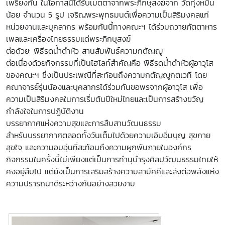
เพรียงกัน ในโอกาสนี้ได้รับเมตตาจากพระภิกษุสงฆ์จาก วัดทุ่งหมื่น
น้อย จำนวน 5 รูป เจริญพระพุทธมนต์เพื่อความเป็นสิริมงคลแก่
หน่วยงานและบุคลากร พร้อมกันนี้ทางคณะฯ ได้ร่วมถวายภัตตาหาร
เพลและเครื่องไทยธรรมแด่พระภิกษุสงฆ์
ต่อด้วย: พิธีรดน้ำดำหัว สานสัมพันธ์ความกตัญญู
ต่อเนื่องด้วยกิจกรรมที่เป็นไฮไลท์สำคัญคือ พิธีรดน้ำดำหัวผู้อาวุโส
ของคณะฯ ซึ่งเป็นประเพณีที่สะท้อนถึงความกตัญญูกตเวที โดย
คณาจารย์รุ่นน้องและบุคลากรได้ร่วมกันขอพรจากผู้อาวุโส เพื่อ
ความเป็นสิริมงคลในการเริ่มต้นปีใหม่ไทยและเป็นการสร้างขวัญ
กำลังใจในการปฏิบัติงาน
บรรยากาศแห่งความสุขและการสืบสานวัฒนธรรม
สำหรับบรรยากาศตลอดทั้งวันเต็มไปด้วยความเอิบอิ่มบุญ สุขกาย
สุขใจ และความอบอุ่นที่สะท้อนถึงความผูกพันภายในองค์กร
กิจกรรมในครั้งนี้ไม่เพียงแต่เป็นการทำนุบำรุงศิลปวัฒนธรรมไทยให้
คงอยู่สืบไป แต่ยังเป็นการเสริมสร้างความสามัคคีและส่งต่อพลังแห่ง
ความปรารถนาดีระหว่างกันอย่างสวยงาม