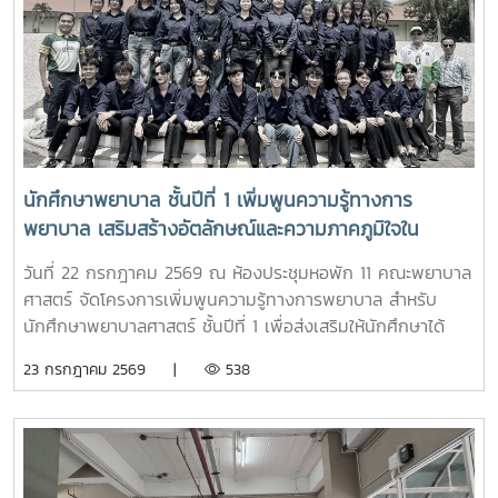
ต้อง สามารถนำไปใช้ประกอบการวางแผนศึกษาต่อระดับ
อุดมศึกษาพร้อมกันนี้ ตัวแทนนักศึกษาพยาบาลชั้นปีที่ 4 ได้ร่วม
แลกเปลี่ยนประสบการณ์การเรียน การใช้ชีวิตในรั้วมหาวิทยาลัย
การฝึกงาน เพื่อสร้างแรงบันดาลใจให้กับน้องๆผ่านกิจกรรม
Student Talkช่วงท้ายของกิจกรรม คณะนักเรียนได้เยี่ยมชมห้อง
ปฏิบัติการพยาบาล ตามกิจกรรม “Future Nurse Portfolio”
ทดลองฝึกปฏิบัติทักษะทางการพยาบาลเบื้องต้น อาทิ การวัด
สัญญาณชีพ การช่วยฟื้นคืนชีพ (CPR) การฝึกพันผ้า การฝึก
นักศึกษาพยาบาล ชั้นปีที่ 1 เพิ่มพูนความรู้ทางการ
ทักษะการฉีดยาเบื้องต้นกับหุ่นจำลอง และกายวิพากษ์ โดยมี
พยาบาล เสริมสร้างอัตลักษณ์และความภาคภูมิใจใน
อาจารย์และนักศึกษาพยาบาลคอยให้คำแนะนำอย่างใกล้ชิด
สถาบัน ภายใต้รายวิชา แม่โจ้วิถีใหม่
บรรยากาศเต็มไปด้วยความอบอุ่น สนุกสนาน เป็นกันเอง
วันที่ 22 กรกฎาคม 2569 ณ ห้องประชุมหอพัก 11 คณะพยาบาล
นักเรียนให้ความสนใจเข้าร่วมกิจกรรมเป็นอย่างมาก ตลอดจนซัก
ศาสตร์ จัดโครงการเพิ่มพูนความรู้ทางการพยาบาล สำหรับ
ถามแลกเปลี่ยนความคิดเห็นกับคณาจารย์และรุ่นพี่นักศึกษาใน
นักศึกษาพยาบาลศาสตร์ ชั้นปีที่ 1 เพื่อส่งเสริมให้นักศึกษาได้
ประเด็นๆต่าง อาทิ การเตรียมตัวสมัครเข้าศึกษาต่อ การแบ่ง
เรียนรู้ประวัติความเป็นมา อัตลักษณ์ และสถานที่สำคัญของ
23 กรกฎาคม 2569 |
538
เวลาอ่านหนังสือ เป็นต้นอย่างไรก็ตาม การศึกษาดูงานครั้งนี้
มหาวิทยาลัย ตลอดจนปลูกฝังความภาคภูมิใจในความเป็น “ลูก
นอกจากจะได้รับความรู้และประสบการณ์ตรงแล้ว ยังช่วยสร้าง
แม่โจ้” ผ่านการเรียนรู้จากประสบการณ์จริง ภายใต้รายวิชา แม่โจ้
แรงบันดาลใจแก่นักเรียนในการก้าวสู่การเป็นบุคลากรทางการ
วิถีใหม่ (11701001)ในการนี้ รองศาสตราจารย์ ดร.เทพ พงษ์พา
พยาบาลในอนาคตต่อไป
นิช นายกสภามหาวิทยาลัยแม่โจ้ พร้อมด้วย นายพงษ์พิพัฒน์
ราชจันทร์ หัวหน้างานพัฒนานักศึกษาและศิษย์เก่าสัมพันธ์ ใน