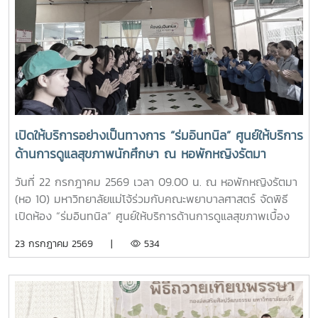
ฐานะอาจารย์ประจำรายวิชา ร่วมให้ความรู้เกี่ยวกับประวัติความ
เป็นมา ปรัชญา และอัตลักษณ์ของมหาวิทยาลัยแม่โจ้ เพื่อสร้าง
ความเข้าใจและความผูกพันต่อสถาบันโอกาสนี้ รองศาสตราจารย์
ดร.เทพ พงษ์พานิช ได้เน้นย้ำให้นักศึกษาเรียนรู้รากเหง้าความ
เป็นแม่โจ้ มีความภาคภูมิใจในสถาบัน มีพลังใจในการศึกษา ยึด
มั่นและดำเนินตามรอยคุณงามความดีของปูชนียบุคคล ประพฤติ
ตนเป็นคนดี มีความรับผิดชอบ ยึดถืออัตลักษณ์ของนักศึกษา
พยาบาลศาสตร์ มหาวิทยาลัยแม่โจ้ ที่ว่า “งามสง่า จิตอาสา
เปิดให้บริการอย่างเป็นทางการ “ร่มอินทนิล” ศูนย์ให้บริการ
อดทน สู้งาน” เพื่อเติบโตเป็นบัณฑิตพยาบาลที่มีคุณภาพ เป็น
ด้านการดูแลสุขภาพนักศึกษา ณ หอพักหญิงรัตมา
กำลังสำคัญของสังคมในอนาคตพร้อมกันนี้ นายนพกิจ แผ่พร
รักษาการหัวหน้างานหอพักนักศึกษา ได้บรรยายภาพรวมการ
วันที่ 22 กรกฎาคม 2569 เวลา 09.00 น. ณ หอพักหญิงรัตมา
ดำเนินงานของหอพักนักศึกษา พร้อมแนะนำระบบการดูแลและ
(หอ 10) มหาวิทยาลัยแม่โจ้ร่วมกับคณะพยาบาลศาสตร์ จัดพิธี
การใช้ชีวิตในรั้วมหาวิทยาลัย และ นายวิทชัย สุขเพราะนา หัวหน้า
เปิดห้อง “ร่มอินทนิล” ศูนย์ให้บริการด้านการดูแลสุขภาพเบื้อง
ศูนย์ส่งเสริมศิลปวัฒนธรรม ได้นำเสนอภารกิจและกิจกรรมด้าน
ต้นสำหรับนักศึกษา โดยได้รับเกียรติจาก รองศาสตราจารย์
23 กรกฎาคม 2569 |
534
การอนุรักษ์ศิลปวัฒนธรรม และกิจกรรมส่งเสริมคุณลักษณะอัน
ดร.เทพ พงษ์พานิช นายกสภามหาวิทยาลัยแม่โจ้ เป็นประธานใน
พึงประสงค์ของนักศึกษาจากนั้น รองศาสตราจารย์ ดร.เทพ
พิธี พร้อมด้วย บุคลากรงานหอพัก คณาจารย์ คณะพยาบาล
พงษ์พานิช และนายพงษ์พิพัฒน์ ราชจันทร์ ได้นำนักศึกษาเยี่ยม
ศาสตร์ และนักศึกษา เข้าร่วมอย่างพร้อมเพรียงห้อง “ร่ม
ชมเส้นทางและสถานที่สำคัญภายในมหาวิทยาลัย อาทิ อนุสาวรีย์
อินทนิล” เกิดขึ้นจากความร่วมมือระหว่างมหาวิทยาลัยแม่โจ้และ
คุณพระช่วงเกษตรศิลปการ เพื่อให้นักศึกษาได้เรียนรู้ประวัติและ