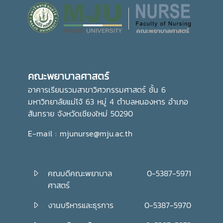
อีกทั้งยังเป็นการส่งเสริมการอนุรักษ์ศิลปวัฒนธรรมและปลูกฝัง
คุณธรรม จริยธรรม ตลอดจนสร้างความเป็นสิริมงคลแก่ชีวิต
คณะพยาบาลศาสตร์ มุ่งมั่น ส่งเสริมให้บุคลากรมีส่วนร่วมในการ
อนุรักษ์ขนบธรรมเนียมประเพณีอันดีงามของไทย ควบคู่ไปกับ
การพัฒนาความรู้และคุณธรรม เพื่อเติบโตเป็นบัณฑิตที่มี
คุณภาพและมีจิตสำนึกในการรับผิดชอบต่อสังคมและประเทศชาติ
คณะพยาบาลศาสตร์
ต่อไปอย่างไรก็ตาม พิธีถวายเทียนพรรษาในครั้งนี้ จัดโดย กอง
ส่งเสริมศิลปวัฒนธรรม มหาวิทยาลัยแม่โจ้
อาคารเรียนรวมสาขาวิศวกรรมศาสตร์ ชั้น 6
มหาวิทยาลัยแม่โจ้ 63 หมู่ 4 ตำบลหนองหาร อำเภอ
สันทราย จังหวัดเชียงใหม่ 50290
E-mail : mjunurse@mju.ac.th
คณบดีคณะพยาบาล
0-5387-5971
ศาสตร์
งานบริหารและธุรการ
0-5387-5970