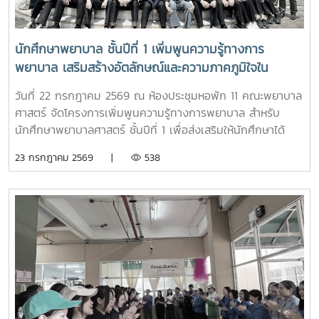
ปฏิบัติการพยาบาล ตามกิจกรรม “Future Nurse Portfolio”
ทดลองฝึกปฏิบัติทักษะทางการพยาบาลเบื้องต้น อาทิ การวัด
สัญญาณชีพ การช่วยฟื้นคืนชีพ (CPR) การฝึกพันผ้า การฝึก
นักศึกษาพยาบาล ชั้นปีที่ 1 เพิ่มพูนความรู้ทางการ
ทักษะการฉีดยาเบื้องต้นกับหุ่นจำลอง และกายวิพากษ์ โดยมี
พยาบาล เสริมสร้างอัตลักษณ์และความภาคภูมิใจใน
อาจารย์และนักศึกษาพยาบาลคอยให้คำแนะนำอย่างใกล้ชิด
สถาบัน ภายใต้รายวิชา แม่โจ้วิถีใหม่
บรรยากาศเต็มไปด้วยความอบอุ่น สนุกสนาน เป็นกันเอง
วันที่ 22 กรกฎาคม 2569 ณ ห้องประชุมหอพัก 11 คณะพยาบาล
นักเรียนให้ความสนใจเข้าร่วมกิจกรรมเป็นอย่างมาก ตลอดจนซัก
ศาสตร์ จัดโครงการเพิ่มพูนความรู้ทางการพยาบาล สำหรับ
ถามแลกเปลี่ยนความคิดเห็นกับคณาจารย์และรุ่นพี่นักศึกษาใน
นักศึกษาพยาบาลศาสตร์ ชั้นปีที่ 1 เพื่อส่งเสริมให้นักศึกษาได้
ประเด็นๆต่าง อาทิ การเตรียมตัวสมัครเข้าศึกษาต่อ การแบ่ง
เรียนรู้ประวัติความเป็นมา อัตลักษณ์ และสถานที่สำคัญของ
23 กรกฎาคม 2569 |
538
เวลาอ่านหนังสือ เป็นต้นอย่างไรก็ตาม การศึกษาดูงานครั้งนี้
มหาวิทยาลัย ตลอดจนปลูกฝังความภาคภูมิใจในความเป็น “ลูก
นอกจากจะได้รับความรู้และประสบการณ์ตรงแล้ว ยังช่วยสร้าง
แม่โจ้” ผ่านการเรียนรู้จากประสบการณ์จริง ภายใต้รายวิชา แม่โจ้
แรงบันดาลใจแก่นักเรียนในการก้าวสู่การเป็นบุคลากรทางการ
วิถีใหม่ (11701001)ในการนี้ รองศาสตราจารย์ ดร.เทพ พงษ์พา
พยาบาลในอนาคตต่อไป
นิช นายกสภามหาวิทยาลัยแม่โจ้ พร้อมด้วย นายพงษ์พิพัฒน์
ราชจันทร์ หัวหน้างานพัฒนานักศึกษาและศิษย์เก่าสัมพันธ์ ใน
ฐานะอาจารย์ประจำรายวิชา ร่วมให้ความรู้เกี่ยวกับประวัติความ
เป็นมา ปรัชญา และอัตลักษณ์ของมหาวิทยาลัยแม่โจ้ เพื่อสร้าง
ความเข้าใจและความผูกพันต่อสถาบันโอกาสนี้ รองศาสตราจารย์
ดร.เทพ พงษ์พานิช ได้เน้นย้ำให้นักศึกษาเรียนรู้รากเหง้าความ
เป็นแม่โจ้ มีความภาคภูมิใจในสถาบัน มีพลังใจในการศึกษา ยึด