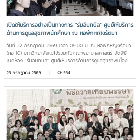
มั่นและดำเนินตามรอยคุณงามความดีของปูชนียบุคคล ประพฤติ
ตนเป็นคนดี มีความรับผิดชอบ ยึดถืออัตลักษณ์ของนักศึกษา
พยาบาลศาสตร์ มหาวิทยาลัยแม่โจ้ ที่ว่า “งามสง่า จิตอาสา
เปิดให้บริการอย่างเป็นทางการ “ร่มอินทนิล” ศูนย์ให้บริการ
อดทน สู้งาน” เพื่อเติบโตเป็นบัณฑิตพยาบาลที่มีคุณภาพ เป็น
ด้านการดูแลสุขภาพนักศึกษา ณ หอพักหญิงรัตมา
กำลังสำคัญของสังคมในอนาคตพร้อมกันนี้ นายนพกิจ แผ่พร
รักษาการหัวหน้างานหอพักนักศึกษา ได้บรรยายภาพรวมการ
วันที่ 22 กรกฎาคม 2569 เวลา 09.00 น. ณ หอพักหญิงรัตมา
ดำเนินงานของหอพักนักศึกษา พร้อมแนะนำระบบการดูแลและ
(หอ 10) มหาวิทยาลัยแม่โจ้ร่วมกับคณะพยาบาลศาสตร์ จัดพิธี
การใช้ชีวิตในรั้วมหาวิทยาลัย และ นายวิทชัย สุขเพราะนา หัวหน้า
เปิดห้อง “ร่มอินทนิล” ศูนย์ให้บริการด้านการดูแลสุขภาพเบื้อง
ศูนย์ส่งเสริมศิลปวัฒนธรรม ได้นำเสนอภารกิจและกิจกรรมด้าน
ต้นสำหรับนักศึกษา โดยได้รับเกียรติจาก รองศาสตราจารย์
23 กรกฎาคม 2569 |
534
การอนุรักษ์ศิลปวัฒนธรรม และกิจกรรมส่งเสริมคุณลักษณะอัน
ดร.เทพ พงษ์พานิช นายกสภามหาวิทยาลัยแม่โจ้ เป็นประธานใน
พึงประสงค์ของนักศึกษาจากนั้น รองศาสตราจารย์ ดร.เทพ
พิธี พร้อมด้วย บุคลากรงานหอพัก คณาจารย์ คณะพยาบาล
พงษ์พานิช และนายพงษ์พิพัฒน์ ราชจันทร์ ได้นำนักศึกษาเยี่ยม
ศาสตร์ และนักศึกษา เข้าร่วมอย่างพร้อมเพรียงห้อง “ร่ม
ชมเส้นทางและสถานที่สำคัญภายในมหาวิทยาลัย อาทิ อนุสาวรีย์
อินทนิล” เกิดขึ้นจากความร่วมมือระหว่างมหาวิทยาลัยแม่โจ้และ
คุณพระช่วงเกษตรศิลปการ เพื่อให้นักศึกษาได้เรียนรู้ประวัติและ
คณะพยาบาลศาสตร์ เพื่อเป็นศูนย์ให้บริการด้านการดูแลสุขภาพ
คุณูปการของปูชนียบุคคลผู้มีความสำคัญต่อมหาวิทยาลัย คุณค่า
เบื้องต้น การให้คำปรึกษา แนะนำด้านสุขภาพกายและสุขภาพใจ
ทางประวัติศาสตร์และจิตวิญญาณของสถาบันและช่วงบ่าย คณะ
แก่นักศึกษา เพื่อให้นักศึกษาได้รับการดูแลอย่างทั่วถึง มีสุขภาวะ
นักศึกษาได้เข้าเยี่ยมชมสำนักฟาร์มมหาวิทยาลัย และสำนักวิจัย
ที่ดีทั้งด้านร่างกายและจิตใจ อันจะนำไปสู่การส่งเสริมคุณภาพ
และส่งเสริมวิชาการการเกษตร โดยมี นางสาววัชรินทร์ จันท
ชีวิต ความปลอดภัย และสวัสดิภาพการใช้ชีวิตภายในมหาวิทยาลัย