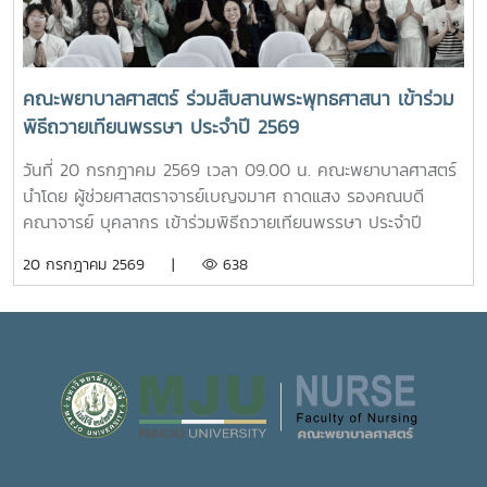
วรรณ ให้การต้อนรับ พร้อมบรรยายให้ความรู้เกี่ยวกับการผลิต
โดยจะเปิดให้บริการทุกวัน ตั้งแต่เวลา 17.00-20.00 น.นอกจากนี้
และการพัฒนาผลิตภัณฑ์กัญชงเพื่อสุขภาพ รวมทั้งนำเยี่ยมชม
ห้อง “ร่มอินทนิล” ยังเป็นพื้นที่แห่งการเรียนรู้และฝึกปฏิบัติ
แปลงกัญชง เพื่อเปิดมุมมองด้านงานวิจัยและนวัตกรรมทางการ
วิชาชีพของนักศึกษาพยาบาล ภายใต้การกำกับดูแลของ
เกษตรของมหาวิทยาลัย จากนั้น นักศึกษาได้เดินทางไปศึกษา
คณาจารย์และบุคลากรผู้เชี่ยวชาญ เพื่อให้นักศึกษาได้พัฒนา
คณะพยาบาลศาสตร์ ร่วมสืบสานพระพุทธศาสนา เข้าร่วม
แหล่งเรียนรู้อ่างเก็บน้ำห้วยโจ้ พร้อมนั่งรถเยี่ยมชมบริเวณรอบ
ทักษะการดูแลผู้รับบริการจากสถานการณ์จริง ควบคู่ไปกับการ
พิธีถวายเทียนพรรษา ประจำปี 2569
คณะและหน่วยงานที่ตั้งอยู่นอกพื้นที่หลักของมหาวิทยาลัย ได้แก่
สร้างประโยชน์แก่สังคมภายในมหาวิทยาลัยอย่างไรก็ตาม การเปิด
คณะสัตวศาสตร์และเทคโนโลยี และวิทยาลัยพลังงาน เพื่อเรียนรู้
ให้บริการห้อง “ร่มอินทนิล” ในครั้งนี้ นับว่าเป็นก้าวสำคัญของ
วันที่ 20 กรกฎาคม 2569 เวลา 09.00 น. คณะพยาบาลศาสตร์
ศักยภาพและความหลากหลายของศาสตร์ที่มหาวิทยาลัยแม่โจ้เปิด
มหาวิทยาลัย ในการพัฒนาระบบการดูแลสุขภาพของนักศึกษา
นำโดย ผู้ช่วยศาสตราจารย์เบญจมาศ ถาดแสง รองคณบดี
การเรียนการสอน กิจกรรมตามโครงการดังกล่าว นับว่าเป็นการ
อย่างเป็นรูปธรรม สะท้อนถึงความมุ่งมั่นในการสร้างสภาพ
คณาจารย์ บุคลากร เข้าร่วมพิธีถวายเทียนพรรษา ประจำปี
ส่งเสริมการเรียนรู้นอกห้องเรียน สร้างเครือข่ายความร่วมมือ
แวดล้อมที่เอื้อต่อการเรียนรู้ การใช้ชีวิต และการมีคุณภาพชีวิตที่
2569 โดยมีรองศาสตราจารย์ ดร.วีระพล ทองมา อธิการบดี เป็น
20 กรกฎาคม 2569 |
638
ระหว่างหน่วยงาน พัฒนาทักษะการคิดวิเคราะห์ การแก้ไขปัญหา
ดีของนักศึกษาอย่างรอบด้าน
ประธานในพิธี ณ อาคารแผ่พืชน์ มหาวิทยาลัยแม่โจ้ผู้เข้าร่วมพิธี
ตลอดจนการปรับตัวในรั้วมหาวิทยาลัย อันเป็นรากฐานสำคัญใน
ได้ถวายเทียนพรรษาและถวายจตุปัจจัยแด่พระสงฆ์ จำนวน 9 รูป
การก้าวสู่การเป็นวิชาชีพพยาบาลที่มีคุณธรรมและจริยธรรมต่อไป
(9 วัด) เพื่อสืบสานและทำนุบำรุงพระพุทธศาสนา เนื่องใน
เทศกาลเข้าพรรษา อันเป็นประเพณีสำคัญของพุทธศาสนิกชน
อีกทั้งยังเป็นการส่งเสริมการอนุรักษ์ศิลปวัฒนธรรมและปลูกฝัง
คุณธรรม จริยธรรม ตลอดจนสร้างความเป็นสิริมงคลแก่ชีวิต
คณะพยาบาลศาสตร์ มุ่งมั่น ส่งเสริมให้บุคลากรมีส่วนร่วมในการ
อนุรักษ์ขนบธรรมเนียมประเพณีอันดีงามของไทย ควบคู่ไปกับ
การพัฒนาความรู้และคุณธรรม เพื่อเติบโตเป็นบัณฑิตที่มี