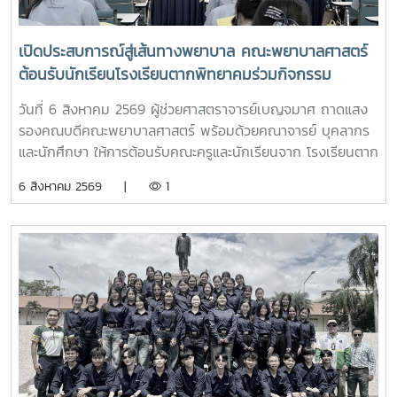
เปิดประสบการณ์สู่เส้นทางพยาบาล คณะพยาบาลศาสตร์
ต้อนรับนักเรียนโรงเรียนตากพิทยาคมร่วมกิจกรรม
"Future Nurse Portfolio"
วันที่ 6 สิงหาคม 2569 ผู้ช่วยศาสตราจารย์เบญจมาศ ถาดแสง
รองคณบดีคณะพยาบาลศาสตร์ พร้อมด้วยคณาจารย์ บุคลากร
และนักศึกษา ให้การต้อนรับคณะครูและนักเรียนจาก โรงเรียนตาก
พิทยาคม ในโอกาสเข้าศึกษาดูงานและรับฟังการแนะแนวการ
6 สิงหาคม 2569 |
1
ศึกษาต่อด้านพยาบาลศาสตร์ ณ ห้อง E403 ชั้น 4ในการนี้ ผู้
ช่วยศาสตราจารย์ ดร.ขนิษฐา วิศิษฏ์เจริญ ประธานอาจารย์
หลักสูตรพยาบาลศาสตร์ ได้แนะนำหลักสูตรพยาบาลศาสตร
บัณฑิต การจัดการเรียนการสอน การฝึกปฏิบัติ คุณสมบัติผู้
สมัคร และแนวทางการศึกษาต่อ เพื่อให้นักเรียนได้รับข้อมูลที่ถูก
ต้อง สามารถนำไปใช้ประกอบการวางแผนศึกษาต่อระดับ
อุดมศึกษาพร้อมกันนี้ ตัวแทนนักศึกษาพยาบาลชั้นปีที่ 4 ได้ร่วม
แลกเปลี่ยนประสบการณ์การเรียน การใช้ชีวิตในรั้วมหาวิทยาลัย
การฝึกงาน เพื่อสร้างแรงบันดาลใจให้กับน้องๆผ่านกิจกรรม
Student Talkช่วงท้ายของกิจกรรม คณะนักเรียนได้เยี่ยมชมห้อง