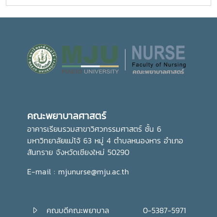
ประธานในพิธี ณ อาคารแผ่พืชน์ มหาวิทยาลัยแม่โจ้ผู้เข้าร่วมพิธี
ตลอดจนการปรับตัวในรั้วมหาวิทยาลัย อันเป็นรากฐานสำคัญใน
ได้ถวายเทียนพรรษาและถวายจตุปัจจัยแด่พระสงฆ์ จำนวน 9 รูป
การก้าวสู่การเป็นวิชาชีพพยาบาลที่มีคุณธรรมและจริยธรรมต่อไป
(9 วัด) เพื่อสืบสานและทำนุบำรุงพระพุทธศาสนา เนื่องใน
เทศกาลเข้าพรรษา อันเป็นประเพณีสำคัญของพุทธศาสนิกชน
อีกทั้งยังเป็นการส่งเสริมการอนุรักษ์ศิลปวัฒนธรรมและปลูกฝัง
คุณธรรม จริยธรรม ตลอดจนสร้างความเป็นสิริมงคลแก่ชีวิต
คณะพยาบาลศาสตร์ มุ่งมั่น ส่งเสริมให้บุคลากรมีส่วนร่วมในการ
อนุรักษ์ขนบธรรมเนียมประเพณีอันดีงามของไทย ควบคู่ไปกับ
การพัฒนาความรู้และคุณธรรม เพื่อเติบโตเป็นบัณฑิตที่มี
คุณภาพและมีจิตสำนึกในการรับผิดชอบต่อสังคมและประเทศชาติ
คณะพยาบาลศาสตร์
ต่อไปอย่างไรก็ตาม พิธีถวายเทียนพรรษาในครั้งนี้ จัดโดย กอง
ส่งเสริมศิลปวัฒนธรรม มหาวิทยาลัยแม่โจ้
อาคารเรียนรวมสาขาวิศวกรรมศาสตร์ ชั้น 6
มหาวิทยาลัยแม่โจ้ 63 หมู่ 4 ตำบลหนองหาร อำเภอ
สันทราย จังหวัดเชียงใหม่ 50290
E-mail : mjunurse@mju.ac.th
คณบดีคณะพยาบาล
0-5387-5971