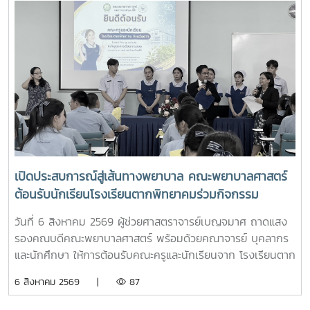
เปิดประสบการณ์สู่เส้นทางพยาบาล คณะพยาบาลศาสตร์
ต้อนรับนักเรียนโรงเรียนตากพิทยาคมร่วมกิจกรรม
"Future Nurse Portfolio"
วันที่ 6 สิงหาคม 2569 ผู้ช่วยศาสตราจารย์เบญจมาศ ถาดแสง
รองคณบดีคณะพยาบาลศาสตร์ พร้อมด้วยคณาจารย์ บุคลากร
และนักศึกษา ให้การต้อนรับคณะครูและนักเรียนจาก โรงเรียนตาก
พิทยาคม ในโอกาสเข้าศึกษาดูงานและรับฟังการแนะแนวการ
6 สิงหาคม 2569 |
87
ศึกษาต่อด้านพยาบาลศาสตร์ ณ ห้อง E403 ชั้น 4ในการนี้ ผู้
ช่วยศาสตราจารย์ ดร.ขนิษฐา วิศิษฏ์เจริญ ประธานอาจารย์