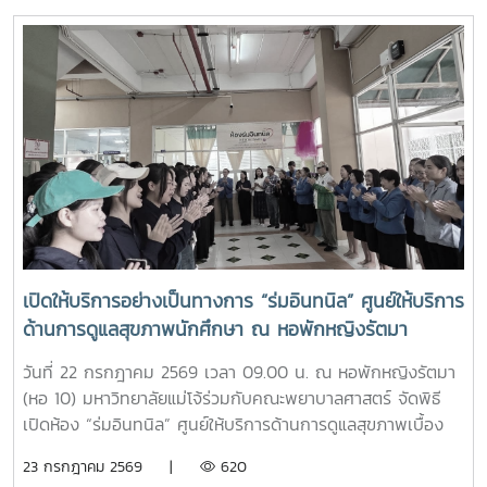
นอกจากจะได้รับความรู้และประสบการณ์ตรงแล้ว ยังช่วยสร้าง
แม่โจ้” ผ่านการเรียนรู้จากประสบการณ์จริง ภายใต้รายวิชา แม่โจ้
แรงบันดาลใจแก่นักเรียนในการก้าวสู่การเป็นบุคลากรทางการ
วิถีใหม่ (11701001)ในการนี้ รองศาสตราจารย์ ดร.เทพ พงษ์พา
พยาบาลในอนาคตต่อไป
นิช นายกสภามหาวิทยาลัยแม่โจ้ พร้อมด้วย นายพงษ์พิพัฒน์
ราชจันทร์ หัวหน้างานพัฒนานักศึกษาและศิษย์เก่าสัมพันธ์ ใน
ฐานะอาจารย์ประจำรายวิชา ร่วมให้ความรู้เกี่ยวกับประวัติความ
เป็นมา ปรัชญา และอัตลักษณ์ของมหาวิทยาลัยแม่โจ้ เพื่อสร้าง
ความเข้าใจและความผูกพันต่อสถาบันโอกาสนี้ รองศาสตราจารย์
ดร.เทพ พงษ์พานิช ได้เน้นย้ำให้นักศึกษาเรียนรู้รากเหง้าความ
เป็นแม่โจ้ มีความภาคภูมิใจในสถาบัน มีพลังใจในการศึกษา ยึด
มั่นและดำเนินตามรอยคุณงามความดีของปูชนียบุคคล ประพฤติ
ตนเป็นคนดี มีความรับผิดชอบ ยึดถืออัตลักษณ์ของนักศึกษา
พยาบาลศาสตร์ มหาวิทยาลัยแม่โจ้ ที่ว่า “งามสง่า จิตอาสา
เปิดให้บริการอย่างเป็นทางการ “ร่มอินทนิล” ศูนย์ให้บริการ
อดทน สู้งาน” เพื่อเติบโตเป็นบัณฑิตพยาบาลที่มีคุณภาพ เป็น
ด้านการดูแลสุขภาพนักศึกษา ณ หอพักหญิงรัตมา
กำลังสำคัญของสังคมในอนาคตพร้อมกันนี้ นายนพกิจ แผ่พร
รักษาการหัวหน้างานหอพักนักศึกษา ได้บรรยายภาพรวมการ
วันที่ 22 กรกฎาคม 2569 เวลา 09.00 น. ณ หอพักหญิงรัตมา
ดำเนินงานของหอพักนักศึกษา พร้อมแนะนำระบบการดูแลและ
(หอ 10) มหาวิทยาลัยแม่โจ้ร่วมกับคณะพยาบาลศาสตร์ จัดพิธี
การใช้ชีวิตในรั้วมหาวิทยาลัย และ นายวิทชัย สุขเพราะนา หัวหน้า
เปิดห้อง “ร่มอินทนิล” ศูนย์ให้บริการด้านการดูแลสุขภาพเบื้อง
ศูนย์ส่งเสริมศิลปวัฒนธรรม ได้นำเสนอภารกิจและกิจกรรมด้าน
ต้นสำหรับนักศึกษา โดยได้รับเกียรติจาก รองศาสตราจารย์
23 กรกฎาคม 2569 |
620
การอนุรักษ์ศิลปวัฒนธรรม และกิจกรรมส่งเสริมคุณลักษณะอัน
ดร.เทพ พงษ์พานิช นายกสภามหาวิทยาลัยแม่โจ้ เป็นประธานใน