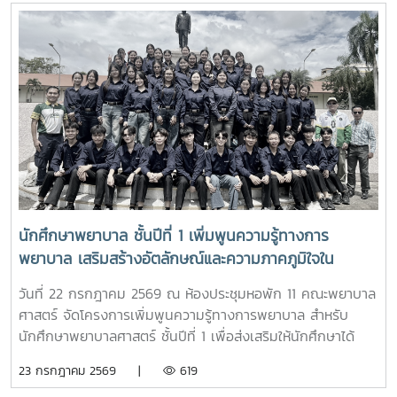
หลักสูตรพยาบาลศาสตร์ ได้แนะนำหลักสูตรพยาบาลศาสตร
บัณฑิต การจัดการเรียนการสอน การฝึกปฏิบัติ คุณสมบัติผู้
สมัคร และแนวทางการศึกษาต่อ เพื่อให้นักเรียนได้รับข้อมูลที่ถูก
ต้อง สามารถนำไปใช้ประกอบการวางแผนศึกษาต่อระดับ
อุดมศึกษาพร้อมกันนี้ ตัวแทนนักศึกษาพยาบาลชั้นปีที่ 4 ได้ร่วม
แลกเปลี่ยนประสบการณ์การเรียน การใช้ชีวิตในรั้วมหาวิทยาลัย
การฝึกงาน เพื่อสร้างแรงบันดาลใจให้กับน้องๆผ่านกิจกรรม
Student Talkช่วงท้ายของกิจกรรม คณะนักเรียนได้เยี่ยมชมห้อง
ปฏิบัติการพยาบาล ตามกิจกรรม “Future Nurse Portfolio”
ทดลองฝึกปฏิบัติทักษะทางการพยาบาลเบื้องต้น อาทิ การวัด
สัญญาณชีพ การช่วยฟื้นคืนชีพ (CPR) การฝึกพันผ้า การฝึก
นักศึกษาพยาบาล ชั้นปีที่ 1 เพิ่มพูนความรู้ทางการ
ทักษะการฉีดยาเบื้องต้นกับหุ่นจำลอง และกายวิพากษ์ โดยมี
พยาบาล เสริมสร้างอัตลักษณ์และความภาคภูมิใจใน
อาจารย์และนักศึกษาพยาบาลคอยให้คำแนะนำอย่างใกล้ชิด
สถาบัน ภายใต้รายวิชา แม่โจ้วิถีใหม่
บรรยากาศเต็มไปด้วยความอบอุ่น สนุกสนาน เป็นกันเอง
วันที่ 22 กรกฎาคม 2569 ณ ห้องประชุมหอพัก 11 คณะพยาบาล
นักเรียนให้ความสนใจเข้าร่วมกิจกรรมเป็นอย่างมาก ตลอดจนซัก
ศาสตร์ จัดโครงการเพิ่มพูนความรู้ทางการพยาบาล สำหรับ
ถามแลกเปลี่ยนความคิดเห็นกับคณาจารย์และรุ่นพี่นักศึกษาใน
นักศึกษาพยาบาลศาสตร์ ชั้นปีที่ 1 เพื่อส่งเสริมให้นักศึกษาได้
ประเด็นๆต่าง อาทิ การเตรียมตัวสมัครเข้าศึกษาต่อ การแบ่ง
เรียนรู้ประวัติความเป็นมา อัตลักษณ์ และสถานที่สำคัญของ
23 กรกฎาคม 2569 |
619
เวลาอ่านหนังสือ เป็นต้นอย่างไรก็ตาม การศึกษาดูงานครั้งนี้
มหาวิทยาลัย ตลอดจนปลูกฝังความภาคภูมิใจในความเป็น “ลูก