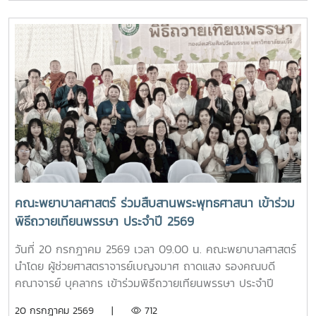
พึงประสงค์ของนักศึกษาจากนั้น รองศาสตราจารย์ ดร.เทพ
พิธี พร้อมด้วย บุคลากรงานหอพัก คณาจารย์ คณะพยาบาล
พงษ์พานิช และนายพงษ์พิพัฒน์ ราชจันทร์ ได้นำนักศึกษาเยี่ยม
ศาสตร์ และนักศึกษา เข้าร่วมอย่างพร้อมเพรียงห้อง “ร่ม
ชมเส้นทางและสถานที่สำคัญภายในมหาวิทยาลัย อาทิ อนุสาวรีย์
อินทนิล” เกิดขึ้นจากความร่วมมือระหว่างมหาวิทยาลัยแม่โจ้และ
คุณพระช่วงเกษตรศิลปการ เพื่อให้นักศึกษาได้เรียนรู้ประวัติและ
คณะพยาบาลศาสตร์ เพื่อเป็นศูนย์ให้บริการด้านการดูแลสุขภาพ
คุณูปการของปูชนียบุคคลผู้มีความสำคัญต่อมหาวิทยาลัย คุณค่า
เบื้องต้น การให้คำปรึกษา แนะนำด้านสุขภาพกายและสุขภาพใจ
ทางประวัติศาสตร์และจิตวิญญาณของสถาบันและช่วงบ่าย คณะ
แก่นักศึกษา เพื่อให้นักศึกษาได้รับการดูแลอย่างทั่วถึง มีสุขภาวะ
นักศึกษาได้เข้าเยี่ยมชมสำนักฟาร์มมหาวิทยาลัย และสำนักวิจัย
ที่ดีทั้งด้านร่างกายและจิตใจ อันจะนำไปสู่การส่งเสริมคุณภาพ
และส่งเสริมวิชาการการเกษตร โดยมี นางสาววัชรินทร์ จันท
ชีวิต ความปลอดภัย และสวัสดิภาพการใช้ชีวิตภายในมหาวิทยาลัย
วรรณ ให้การต้อนรับ พร้อมบรรยายให้ความรู้เกี่ยวกับการผลิต
โดยจะเปิดให้บริการทุกวัน ตั้งแต่เวลา 17.00-20.00 น.นอกจากนี้
และการพัฒนาผลิตภัณฑ์กัญชงเพื่อสุขภาพ รวมทั้งนำเยี่ยมชม
ห้อง “ร่มอินทนิล” ยังเป็นพื้นที่แห่งการเรียนรู้และฝึกปฏิบัติ
แปลงกัญชง เพื่อเปิดมุมมองด้านงานวิจัยและนวัตกรรมทางการ
วิชาชีพของนักศึกษาพยาบาล ภายใต้การกำกับดูแลของ
เกษตรของมหาวิทยาลัย จากนั้น นักศึกษาได้เดินทางไปศึกษา
คณาจารย์และบุคลากรผู้เชี่ยวชาญ เพื่อให้นักศึกษาได้พัฒนา
คณะพยาบาลศาสตร์ ร่วมสืบสานพระพุทธศาสนา เข้าร่วม
แหล่งเรียนรู้อ่างเก็บน้ำห้วยโจ้ พร้อมนั่งรถเยี่ยมชมบริเวณรอบ
ทักษะการดูแลผู้รับบริการจากสถานการณ์จริง ควบคู่ไปกับการ
พิธีถวายเทียนพรรษา ประจำปี 2569
คณะและหน่วยงานที่ตั้งอยู่นอกพื้นที่หลักของมหาวิทยาลัย ได้แก่
สร้างประโยชน์แก่สังคมภายในมหาวิทยาลัยอย่างไรก็ตาม การเปิด
คณะสัตวศาสตร์และเทคโนโลยี และวิทยาลัยพลังงาน เพื่อเรียนรู้
ให้บริการห้อง “ร่มอินทนิล” ในครั้งนี้ นับว่าเป็นก้าวสำคัญของ
วันที่ 20 กรกฎาคม 2569 เวลา 09.00 น. คณะพยาบาลศาสตร์
ศักยภาพและความหลากหลายของศาสตร์ที่มหาวิทยาลัยแม่โจ้เปิด
มหาวิทยาลัย ในการพัฒนาระบบการดูแลสุขภาพของนักศึกษา
นำโดย ผู้ช่วยศาสตราจารย์เบญจมาศ ถาดแสง รองคณบดี
การเรียนการสอน กิจกรรมตามโครงการดังกล่าว นับว่าเป็นการ
อย่างเป็นรูปธรรม สะท้อนถึงความมุ่งมั่นในการสร้างสภาพ
คณาจารย์ บุคลากร เข้าร่วมพิธีถวายเทียนพรรษา ประจำปี
ส่งเสริมการเรียนรู้นอกห้องเรียน สร้างเครือข่ายความร่วมมือ
แวดล้อมที่เอื้อต่อการเรียนรู้ การใช้ชีวิต และการมีคุณภาพชีวิตที่
2569 โดยมีรองศาสตราจารย์ ดร.วีระพล ทองมา อธิการบดี เป็น
20 กรกฎาคม 2569 |
712
ระหว่างหน่วยงาน พัฒนาทักษะการคิดวิเคราะห์ การแก้ไขปัญหา
ดีของนักศึกษาอย่างรอบด้าน