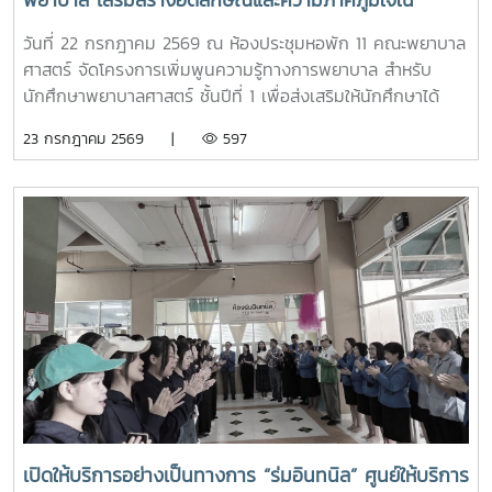
พยาบาล เสริมสร้างอัตลักษณ์และความภาคภูมิใจใน
อาจารย์และนักศึกษาพยาบาลคอยให้คำแนะนำอย่างใกล้ชิด
สถาบัน ภายใต้รายวิชา แม่โจ้วิถีใหม่
บรรยากาศเต็มไปด้วยความอบอุ่น สนุกสนาน เป็นกันเอง
วันที่ 22 กรกฎาคม 2569 ณ ห้องประชุมหอพัก 11 คณะพยาบาล
นักเรียนให้ความสนใจเข้าร่วมกิจกรรมเป็นอย่างมาก ตลอดจนซัก
ศาสตร์ จัดโครงการเพิ่มพูนความรู้ทางการพยาบาล สำหรับ
ถามแลกเปลี่ยนความคิดเห็นกับคณาจารย์และรุ่นพี่นักศึกษาใน
นักศึกษาพยาบาลศาสตร์ ชั้นปีที่ 1 เพื่อส่งเสริมให้นักศึกษาได้
ประเด็นๆต่าง อาทิ การเตรียมตัวสมัครเข้าศึกษาต่อ การแบ่ง
เรียนรู้ประวัติความเป็นมา อัตลักษณ์ และสถานที่สำคัญของ
23 กรกฎาคม 2569 |
597
เวลาอ่านหนังสือ เป็นต้นอย่างไรก็ตาม การศึกษาดูงานครั้งนี้
มหาวิทยาลัย ตลอดจนปลูกฝังความภาคภูมิใจในความเป็น “ลูก
นอกจากจะได้รับความรู้และประสบการณ์ตรงแล้ว ยังช่วยสร้าง
แม่โจ้” ผ่านการเรียนรู้จากประสบการณ์จริง ภายใต้รายวิชา แม่โจ้
แรงบันดาลใจแก่นักเรียนในการก้าวสู่การเป็นบุคลากรทางการ
วิถีใหม่ (11701001)ในการนี้ รองศาสตราจารย์ ดร.เทพ พงษ์พา
พยาบาลในอนาคตต่อไป
นิช นายกสภามหาวิทยาลัยแม่โจ้ พร้อมด้วย นายพงษ์พิพัฒน์
ราชจันทร์ หัวหน้างานพัฒนานักศึกษาและศิษย์เก่าสัมพันธ์ ใน
ฐานะอาจารย์ประจำรายวิชา ร่วมให้ความรู้เกี่ยวกับประวัติความ
เป็นมา ปรัชญา และอัตลักษณ์ของมหาวิทยาลัยแม่โจ้ เพื่อสร้าง
ความเข้าใจและความผูกพันต่อสถาบันโอกาสนี้ รองศาสตราจารย์
ดร.เทพ พงษ์พานิช ได้เน้นย้ำให้นักศึกษาเรียนรู้รากเหง้าความ
เป็นแม่โจ้ มีความภาคภูมิใจในสถาบัน มีพลังใจในการศึกษา ยึด
มั่นและดำเนินตามรอยคุณงามความดีของปูชนียบุคคล ประพฤติ
ตนเป็นคนดี มีความรับผิดชอบ ยึดถืออัตลักษณ์ของนักศึกษา
พยาบาลศาสตร์ มหาวิทยาลัยแม่โจ้ ที่ว่า “งามสง่า จิตอาสา
เปิดให้บริการอย่างเป็นทางการ “ร่มอินทนิล” ศูนย์ให้บริการ
อดทน สู้งาน” เพื่อเติบโตเป็นบัณฑิตพยาบาลที่มีคุณภาพ เป็น