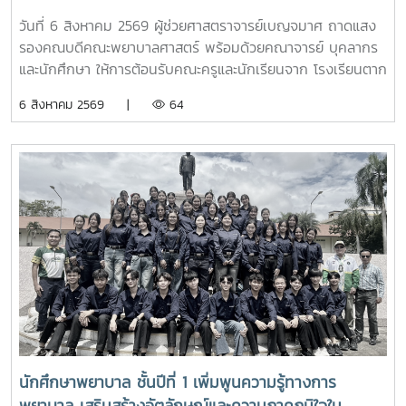
"Future Nurse Portfolio"
วันที่ 6 สิงหาคม 2569 ผู้ช่วยศาสตราจารย์เบญจมาศ ถาดแสง
รองคณบดีคณะพยาบาลศาสตร์ พร้อมด้วยคณาจารย์ บุคลากร
และนักศึกษา ให้การต้อนรับคณะครูและนักเรียนจาก โรงเรียนตาก
พิทยาคม ในโอกาสเข้าศึกษาดูงานและรับฟังการแนะแนวการ
6 สิงหาคม 2569 |
64
ศึกษาต่อด้านพยาบาลศาสตร์ ณ ห้อง E403 ชั้น 4ในการนี้ ผู้
ช่วยศาสตราจารย์ ดร.ขนิษฐา วิศิษฏ์เจริญ ประธานอาจารย์
หลักสูตรพยาบาลศาสตร์ ได้แนะนำหลักสูตรพยาบาลศาสตร
บัณฑิต การจัดการเรียนการสอน การฝึกปฏิบัติ คุณสมบัติผู้
สมัคร และแนวทางการศึกษาต่อ เพื่อให้นักเรียนได้รับข้อมูลที่ถูก
ต้อง สามารถนำไปใช้ประกอบการวางแผนศึกษาต่อระดับ
อุดมศึกษาพร้อมกันนี้ ตัวแทนนักศึกษาพยาบาลชั้นปีที่ 4 ได้ร่วม
แลกเปลี่ยนประสบการณ์การเรียน การใช้ชีวิตในรั้วมหาวิทยาลัย
การฝึกงาน เพื่อสร้างแรงบันดาลใจให้กับน้องๆผ่านกิจกรรม
Student Talkช่วงท้ายของกิจกรรม คณะนักเรียนได้เยี่ยมชมห้อง
ปฏิบัติการพยาบาล ตามกิจกรรม “Future Nurse Portfolio”
ทดลองฝึกปฏิบัติทักษะทางการพยาบาลเบื้องต้น อาทิ การวัด
สัญญาณชีพ การช่วยฟื้นคืนชีพ (CPR) การฝึกพันผ้า การฝึก
นักศึกษาพยาบาล ชั้นปีที่ 1 เพิ่มพูนความรู้ทางการ
ทักษะการฉีดยาเบื้องต้นกับหุ่นจำลอง และกายวิพากษ์ โดยมี