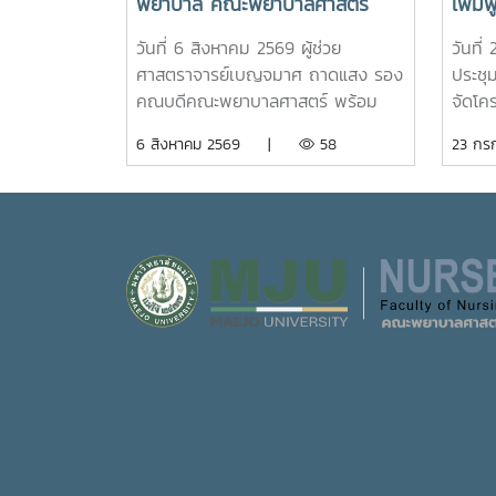
พยาบาล คณะพยาบาลศาสตร์
เพิ่
ต้อนรับนักเรียนโรงเรียนตาก
เสริ
วันที่ 6 สิงหาคม 2569 ผู้ช่วย
วันที
พิทยาคมร่วมกิจกรรม "Future
ภูมิใ
ศาสตราจารย์เบญจมาศ ถาดแสง รอง
ประชุ
Nurse Portfolio"
โจ้วิถี
คณบดีคณะพยาบาลศาสตร์ พร้อม
จัดโค
ด้วยคณาจารย์ บุคลากร และนักศึกษา
พยาบา
6 สิงหาคม 2569 |
58
23 ก
ให้การต้อนรับคณะครูและนักเรียนจาก
ศาสตร์ 
โรงเรียนตากพิทยาคม ในโอกาสเข้า
นักศึก
ศึกษาดูงานและรับฟังการแนะแนวการ
อัตลั
ศึกษาต่อด้านพยาบาลศาสตร์ ณ ห้อง
มหาวิ
E403 ชั้น 4ในการนี้ ผู้ช่วย
ภาคภูม
ศาสตราจารย์ ดร.ขนิษฐา วิศิษฏ์
การเร
เจริญ ประธานอาจารย์หลักสูตร
ใต้ราย
พยาบาลศาสตร์ ได้แนะนำหลักสูตร
การนี
พยาบาลศาสตรบัณฑิต การจัดการ
พานิช
เรียนการสอน การฝึกปฏิบัติ
พร้อม
คุณสมบัติผู้สมัคร และแนวทางการ
จันทร
ศึกษาต่อ เพื่อให้นักเรียนได้รับข้อมูลที่
ศิษย์
ถูกต้อง สามารถนำไปใช้ประกอบการ
รายวิช