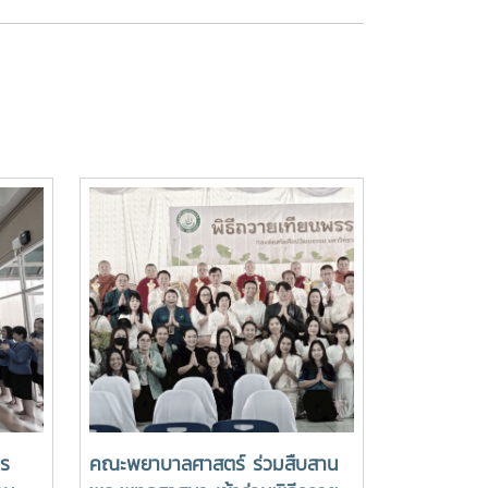
าร
คณะพยาบาลศาสตร์ ร่วมสืบสาน