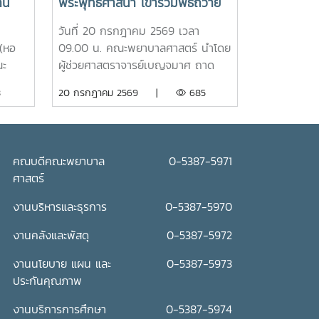
าน
พระพุทธศาสนา เข้าร่วมพิธีถวาย
เทียนพรรษา ประจำปี 2569
วันที่ 20 กรกฎาคม 2569 เวลา
(หอ
09.00 น. คณะพยาบาลศาสตร์ นำโดย
ณะ
ผู้ช่วยศาสตราจารย์เบญจมาศ ถาด
“ร่ม
แสง รองคณบดี คณาจารย์ บุคลากร
3
20 กรกฎาคม 2569 |
685
ดูแล
เข้าร่วมพิธีถวายเทียนพรรษา ประจำปี
 โดย
2569 โดยมีรองศาสตราจารย์ ดร.วีระ
ย์
พล ทองมา อธิการบดี เป็นประธานใน
พิธี ณ อาคารแผ่พืชน์ มหาวิทยาลัยแม่
คณบดีคณะพยาบาล
0-5387-5971
พิธี
โจ้ผู้เข้าร่วมพิธีได้ถวายเทียนพรรษาและ
ศาสตร์
ถวายจตุปัจจัยแด่พระสงฆ์ จำนวน 9
และ
รูป (9 วัด) เพื่อสืบสานและทำนุบำรุง
งานบริหารและธุรการ
0-5387-5970
รียง
พระพุทธศาสนา เนื่องในเทศกาลเข้า
งานคลังและพัสดุ
0-5387-5972
วาม
พรรษา อันเป็นประเพณีสำคัญของ
้และ
พุทธศาสนิกชน อีกทั้งยังเป็นการส่ง
งานนโยบาย แผน และ
0-5387-5973
์ให้
เสริมการอนุรักษ์ศิลปวัฒนธรรมและ
ประกันคุณภาพ
ต้น
ปลูกฝังคุณธรรม จริยธรรม ตลอดจน
ภาพ
สร้างความเป็นสิริมงคลแก่ชีวิตคณะ
งานบริการการศึกษา
0-5387-5974