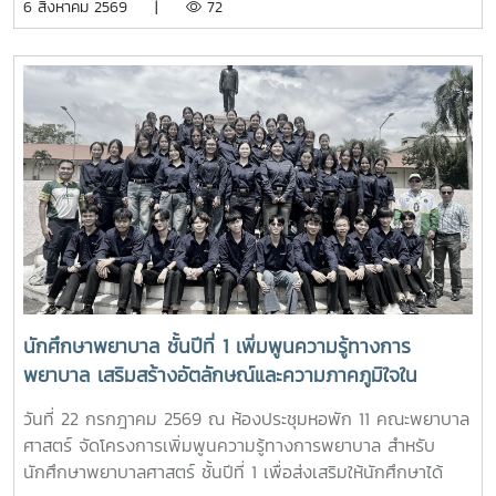
6 สิงหาคม 2569 |
72
ศึกษาต่อด้านพยาบาลศาสตร์ ณ ห้อง E403 ชั้น 4ในการนี้ ผู้
ช่วยศาสตราจารย์ ดร.ขนิษฐา วิศิษฏ์เจริญ ประธานอาจารย์
หลักสูตรพยาบาลศาสตร์ ได้แนะนำหลักสูตรพยาบาลศาสตร
บัณฑิต การจัดการเรียนการสอน การฝึกปฏิบัติ คุณสมบัติผู้
สมัคร และแนวทางการศึกษาต่อ เพื่อให้นักเรียนได้รับข้อมูลที่ถูก
ต้อง สามารถนำไปใช้ประกอบการวางแผนศึกษาต่อระดับ
อุดมศึกษาพร้อมกันนี้ ตัวแทนนักศึกษาพยาบาลชั้นปีที่ 4 ได้ร่วม
แลกเปลี่ยนประสบการณ์การเรียน การใช้ชีวิตในรั้วมหาวิทยาลัย
การฝึกงาน เพื่อสร้างแรงบันดาลใจให้กับน้องๆผ่านกิจกรรม
Student Talkช่วงท้ายของกิจกรรม คณะนักเรียนได้เยี่ยมชมห้อง
ปฏิบัติการพยาบาล ตามกิจกรรม “Future Nurse Portfolio”
ทดลองฝึกปฏิบัติทักษะทางการพยาบาลเบื้องต้น อาทิ การวัด
สัญญาณชีพ การช่วยฟื้นคืนชีพ (CPR) การฝึกพันผ้า การฝึก
นักศึกษาพยาบาล ชั้นปีที่ 1 เพิ่มพูนความรู้ทางการ
ทักษะการฉีดยาเบื้องต้นกับหุ่นจำลอง และกายวิพากษ์ โดยมี
พยาบาล เสริมสร้างอัตลักษณ์และความภาคภูมิใจใน
อาจารย์และนักศึกษาพยาบาลคอยให้คำแนะนำอย่างใกล้ชิด
สถาบัน ภายใต้รายวิชา แม่โจ้วิถีใหม่
บรรยากาศเต็มไปด้วยความอบอุ่น สนุกสนาน เป็นกันเอง
วันที่ 22 กรกฎาคม 2569 ณ ห้องประชุมหอพัก 11 คณะพยาบาล
นักเรียนให้ความสนใจเข้าร่วมกิจกรรมเป็นอย่างมาก ตลอดจนซัก
ศาสตร์ จัดโครงการเพิ่มพูนความรู้ทางการพยาบาล สำหรับ
ถามแลกเปลี่ยนความคิดเห็นกับคณาจารย์และรุ่นพี่นักศึกษาใน
นักศึกษาพยาบาลศาสตร์ ชั้นปีที่ 1 เพื่อส่งเสริมให้นักศึกษาได้
ประเด็นๆต่าง อาทิ การเตรียมตัวสมัครเข้าศึกษาต่อ การแบ่ง