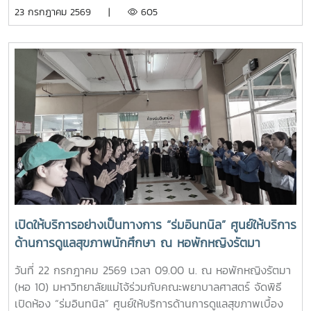
เรียนรู้ประวัติความเป็นมา อัตลักษณ์ และสถานที่สำคัญของ
23 กรกฎาคม 2569 |
605
เวลาอ่านหนังสือ เป็นต้นอย่างไรก็ตาม การศึกษาดูงานครั้งนี้
มหาวิทยาลัย ตลอดจนปลูกฝังความภาคภูมิใจในความเป็น “ลูก
นอกจากจะได้รับความรู้และประสบการณ์ตรงแล้ว ยังช่วยสร้าง
แม่โจ้” ผ่านการเรียนรู้จากประสบการณ์จริง ภายใต้รายวิชา แม่โจ้
แรงบันดาลใจแก่นักเรียนในการก้าวสู่การเป็นบุคลากรทางการ
วิถีใหม่ (11701001)ในการนี้ รองศาสตราจารย์ ดร.เทพ พงษ์พา
พยาบาลในอนาคตต่อไป
นิช นายกสภามหาวิทยาลัยแม่โจ้ พร้อมด้วย นายพงษ์พิพัฒน์
ราชจันทร์ หัวหน้างานพัฒนานักศึกษาและศิษย์เก่าสัมพันธ์ ใน
ฐานะอาจารย์ประจำรายวิชา ร่วมให้ความรู้เกี่ยวกับประวัติความ
เป็นมา ปรัชญา และอัตลักษณ์ของมหาวิทยาลัยแม่โจ้ เพื่อสร้าง
ความเข้าใจและความผูกพันต่อสถาบันโอกาสนี้ รองศาสตราจารย์
ดร.เทพ พงษ์พานิช ได้เน้นย้ำให้นักศึกษาเรียนรู้รากเหง้าความ
เป็นแม่โจ้ มีความภาคภูมิใจในสถาบัน มีพลังใจในการศึกษา ยึด
มั่นและดำเนินตามรอยคุณงามความดีของปูชนียบุคคล ประพฤติ
ตนเป็นคนดี มีความรับผิดชอบ ยึดถืออัตลักษณ์ของนักศึกษา
พยาบาลศาสตร์ มหาวิทยาลัยแม่โจ้ ที่ว่า “งามสง่า จิตอาสา
เปิดให้บริการอย่างเป็นทางการ “ร่มอินทนิล” ศูนย์ให้บริการ
อดทน สู้งาน” เพื่อเติบโตเป็นบัณฑิตพยาบาลที่มีคุณภาพ เป็น
ด้านการดูแลสุขภาพนักศึกษา ณ หอพักหญิงรัตมา
กำลังสำคัญของสังคมในอนาคตพร้อมกันนี้ นายนพกิจ แผ่พร
รักษาการหัวหน้างานหอพักนักศึกษา ได้บรรยายภาพรวมการ
วันที่ 22 กรกฎาคม 2569 เวลา 09.00 น. ณ หอพักหญิงรัตมา
ดำเนินงานของหอพักนักศึกษา พร้อมแนะนำระบบการดูแลและ
(หอ 10) มหาวิทยาลัยแม่โจ้ร่วมกับคณะพยาบาลศาสตร์ จัดพิธี
การใช้ชีวิตในรั้วมหาวิทยาลัย และ นายวิทชัย สุขเพราะนา หัวหน้า
เปิดห้อง “ร่มอินทนิล” ศูนย์ให้บริการด้านการดูแลสุขภาพเบื้อง