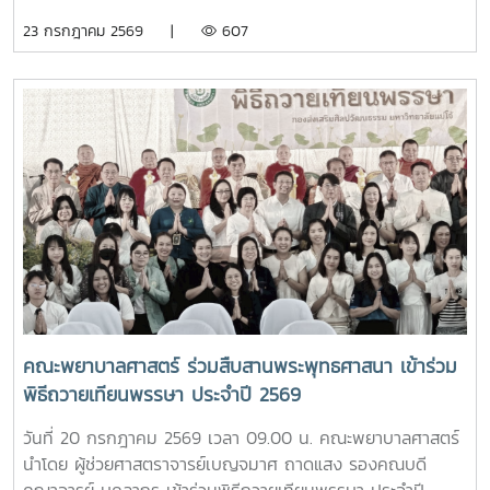
ศูนย์ส่งเสริมศิลปวัฒนธรรม ได้นำเสนอภารกิจและกิจกรรมด้าน
ต้นสำหรับนักศึกษา โดยได้รับเกียรติจาก รองศาสตราจารย์
23 กรกฎาคม 2569 |
607
การอนุรักษ์ศิลปวัฒนธรรม และกิจกรรมส่งเสริมคุณลักษณะอัน
ดร.เทพ พงษ์พานิช นายกสภามหาวิทยาลัยแม่โจ้ เป็นประธานใน
พึงประสงค์ของนักศึกษาจากนั้น รองศาสตราจารย์ ดร.เทพ
พิธี พร้อมด้วย บุคลากรงานหอพัก คณาจารย์ คณะพยาบาล
พงษ์พานิช และนายพงษ์พิพัฒน์ ราชจันทร์ ได้นำนักศึกษาเยี่ยม
ศาสตร์ และนักศึกษา เข้าร่วมอย่างพร้อมเพรียงห้อง “ร่ม
ชมเส้นทางและสถานที่สำคัญภายในมหาวิทยาลัย อาทิ อนุสาวรีย์
อินทนิล” เกิดขึ้นจากความร่วมมือระหว่างมหาวิทยาลัยแม่โจ้และ
คุณพระช่วงเกษตรศิลปการ เพื่อให้นักศึกษาได้เรียนรู้ประวัติและ
คณะพยาบาลศาสตร์ เพื่อเป็นศูนย์ให้บริการด้านการดูแลสุขภาพ
คุณูปการของปูชนียบุคคลผู้มีความสำคัญต่อมหาวิทยาลัย คุณค่า
เบื้องต้น การให้คำปรึกษา แนะนำด้านสุขภาพกายและสุขภาพใจ
ทางประวัติศาสตร์และจิตวิญญาณของสถาบันและช่วงบ่าย คณะ
แก่นักศึกษา เพื่อให้นักศึกษาได้รับการดูแลอย่างทั่วถึง มีสุขภาวะ
นักศึกษาได้เข้าเยี่ยมชมสำนักฟาร์มมหาวิทยาลัย และสำนักวิจัย
ที่ดีทั้งด้านร่างกายและจิตใจ อันจะนำไปสู่การส่งเสริมคุณภาพ
และส่งเสริมวิชาการการเกษตร โดยมี นางสาววัชรินทร์ จันท
ชีวิต ความปลอดภัย และสวัสดิภาพการใช้ชีวิตภายในมหาวิทยาลัย
วรรณ ให้การต้อนรับ พร้อมบรรยายให้ความรู้เกี่ยวกับการผลิต
โดยจะเปิดให้บริการทุกวัน ตั้งแต่เวลา 17.00-20.00 น.นอกจากนี้
และการพัฒนาผลิตภัณฑ์กัญชงเพื่อสุขภาพ รวมทั้งนำเยี่ยมชม
ห้อง “ร่มอินทนิล” ยังเป็นพื้นที่แห่งการเรียนรู้และฝึกปฏิบัติ
แปลงกัญชง เพื่อเปิดมุมมองด้านงานวิจัยและนวัตกรรมทางการ
วิชาชีพของนักศึกษาพยาบาล ภายใต้การกำกับดูแลของ
เกษตรของมหาวิทยาลัย จากนั้น นักศึกษาได้เดินทางไปศึกษา
คณาจารย์และบุคลากรผู้เชี่ยวชาญ เพื่อให้นักศึกษาได้พัฒนา
คณะพยาบาลศาสตร์ ร่วมสืบสานพระพุทธศาสนา เข้าร่วม
แหล่งเรียนรู้อ่างเก็บน้ำห้วยโจ้ พร้อมนั่งรถเยี่ยมชมบริเวณรอบ
ทักษะการดูแลผู้รับบริการจากสถานการณ์จริง ควบคู่ไปกับการ
พิธีถวายเทียนพรรษา ประจำปี 2569
คณะและหน่วยงานที่ตั้งอยู่นอกพื้นที่หลักของมหาวิทยาลัย ได้แก่
สร้างประโยชน์แก่สังคมภายในมหาวิทยาลัยอย่างไรก็ตาม การเปิด
คณะสัตวศาสตร์และเทคโนโลยี และวิทยาลัยพลังงาน เพื่อเรียนรู้
ให้บริการห้อง “ร่มอินทนิล” ในครั้งนี้ นับว่าเป็นก้าวสำคัญของ
วันที่ 20 กรกฎาคม 2569 เวลา 09.00 น. คณะพยาบาลศาสตร์
ศักยภาพและความหลากหลายของศาสตร์ที่มหาวิทยาลัยแม่โจ้เปิด
มหาวิทยาลัย ในการพัฒนาระบบการดูแลสุขภาพของนักศึกษา
นำโดย ผู้ช่วยศาสตราจารย์เบญจมาศ ถาดแสง รองคณบดี
การเรียนการสอน กิจกรรมตามโครงการดังกล่าว นับว่าเป็นการ
อย่างเป็นรูปธรรม สะท้อนถึงความมุ่งมั่นในการสร้างสภาพ