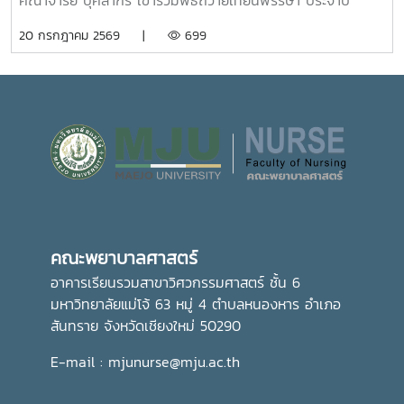
คณาจารย์ บุคลากร เข้าร่วมพิธีถวายเทียนพรรษา ประจำปี
ส่งเสริมการเรียนรู้นอกห้องเรียน สร้างเครือข่ายความร่วมมือ
แวดล้อมที่เอื้อต่อการเรียนรู้ การใช้ชีวิต และการมีคุณภาพชีวิตที่
2569 โดยมีรองศาสตราจารย์ ดร.วีระพล ทองมา อธิการบดี เป็น
20 กรกฎาคม 2569 |
699
ระหว่างหน่วยงาน พัฒนาทักษะการคิดวิเคราะห์ การแก้ไขปัญหา
ดีของนักศึกษาอย่างรอบด้าน
ประธานในพิธี ณ อาคารแผ่พืชน์ มหาวิทยาลัยแม่โจ้ผู้เข้าร่วมพิธี
ตลอดจนการปรับตัวในรั้วมหาวิทยาลัย อันเป็นรากฐานสำคัญใน
ได้ถวายเทียนพรรษาและถวายจตุปัจจัยแด่พระสงฆ์ จำนวน 9 รูป
การก้าวสู่การเป็นวิชาชีพพยาบาลที่มีคุณธรรมและจริยธรรมต่อไป
(9 วัด) เพื่อสืบสานและทำนุบำรุงพระพุทธศาสนา เนื่องใน
เทศกาลเข้าพรรษา อันเป็นประเพณีสำคัญของพุทธศาสนิกชน
อีกทั้งยังเป็นการส่งเสริมการอนุรักษ์ศิลปวัฒนธรรมและปลูกฝัง
คุณธรรม จริยธรรม ตลอดจนสร้างความเป็นสิริมงคลแก่ชีวิต
คณะพยาบาลศาสตร์ มุ่งมั่น ส่งเสริมให้บุคลากรมีส่วนร่วมในการ
อนุรักษ์ขนบธรรมเนียมประเพณีอันดีงามของไทย ควบคู่ไปกับ
การพัฒนาความรู้และคุณธรรม เพื่อเติบโตเป็นบัณฑิตที่มี
คุณภาพและมีจิตสำนึกในการรับผิดชอบต่อสังคมและประเทศชาติ
คณะพยาบาลศาสตร์
ต่อไปอย่างไรก็ตาม พิธีถวายเทียนพรรษาในครั้งนี้ จัดโดย กอง
ส่งเสริมศิลปวัฒนธรรม มหาวิทยาลัยแม่โจ้
อาคารเรียนรวมสาขาวิศวกรรมศาสตร์ ชั้น 6
มหาวิทยาลัยแม่โจ้ 63 หมู่ 4 ตำบลหนองหาร อำเภอ
สันทราย จังหวัดเชียงใหม่ 50290
E-mail : mjunurse@mju.ac.th