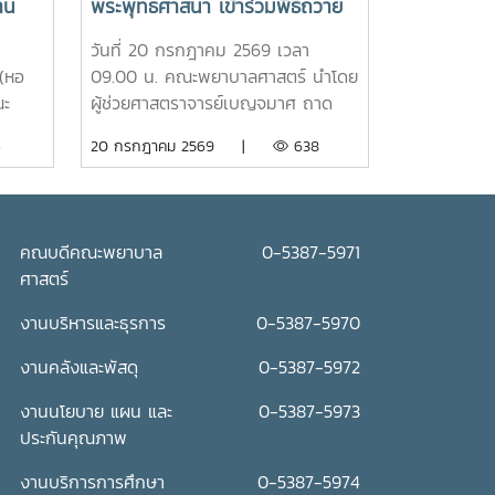
าน
พระพุทธศาสนา เข้าร่วมพิธีถวาย
เทียนพรรษา ประจำปี 2569
วันที่ 20 กรกฎาคม 2569 เวลา
(หอ
09.00 น. คณะพยาบาลศาสตร์ นำโดย
ณะ
ผู้ช่วยศาสตราจารย์เบญจมาศ ถาด
“ร่ม
แสง รองคณบดี คณาจารย์ บุคลากร
4
20 กรกฎาคม 2569 |
638
ดูแล
เข้าร่วมพิธีถวายเทียนพรรษา ประจำปี
 โดย
2569 โดยมีรองศาสตราจารย์ ดร.วีระ
ย์
พล ทองมา อธิการบดี เป็นประธานใน
พิธี ณ อาคารแผ่พืชน์ มหาวิทยาลัยแม่
คณบดีคณะพยาบาล
0-5387-5971
พิธี
โจ้ผู้เข้าร่วมพิธีได้ถวายเทียนพรรษาและ
ศาสตร์
ถวายจตุปัจจัยแด่พระสงฆ์ จำนวน 9
และ
รูป (9 วัด) เพื่อสืบสานและทำนุบำรุง
งานบริหารและธุรการ
0-5387-5970
รียง
พระพุทธศาสนา เนื่องในเทศกาลเข้า
งานคลังและพัสดุ
0-5387-5972
วาม
พรรษา อันเป็นประเพณีสำคัญของ
้และ
พุทธศาสนิกชน อีกทั้งยังเป็นการส่ง
งานนโยบาย แผน และ
0-5387-5973
์ให้
เสริมการอนุรักษ์ศิลปวัฒนธรรมและ
ประกันคุณภาพ
ต้น
ปลูกฝังคุณธรรม จริยธรรม ตลอดจน
ภาพ
สร้างความเป็นสิริมงคลแก่ชีวิตคณะ
งานบริการการศึกษา
0-5387-5974