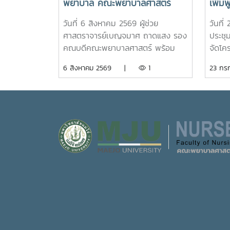
พยาบาล คณะพยาบาลศาสตร์
เพิ่
ต้อนรับนักเรียนโรงเรียนตาก
เสริ
วันที่ 6 สิงหาคม 2569 ผู้ช่วย
วันที
พิทยาคมร่วมกิจกรรม "Future
ภูมิใ
ศาสตราจารย์เบญจมาศ ถาดแสง รอง
ประชุ
Nurse Portfolio"
โจ้วิถี
คณบดีคณะพยาบาลศาสตร์ พร้อม
จัดโค
ด้วยคณาจารย์ บุคลากร และนักศึกษา
พยาบา
6 สิงหาคม 2569 |
1
23 ก
ให้การต้อนรับคณะครูและนักเรียนจาก
ศาสตร์ 
โรงเรียนตากพิทยาคม ในโอกาสเข้า
นักศึก
ศึกษาดูงานและรับฟังการแนะแนวการ
อัตลั
ศึกษาต่อด้านพยาบาลศาสตร์ ณ ห้อง
มหาวิ
E403 ชั้น 4ในการนี้ ผู้ช่วย
ภาคภูม
ศาสตราจารย์ ดร.ขนิษฐา วิศิษฏ์
การเร
เจริญ ประธานอาจารย์หลักสูตร
ใต้ราย
พยาบาลศาสตร์ ได้แนะนำหลักสูตร
การนี
พยาบาลศาสตรบัณฑิต การจัดการ
พานิช
เรียนการสอน การฝึกปฏิบัติ
พร้อม
คุณสมบัติผู้สมัคร และแนวทางการ
จันทร
ศึกษาต่อ เพื่อให้นักเรียนได้รับข้อมูลที่
ศิษย์
ถูกต้อง สามารถนำไปใช้ประกอบการ
รายวิช