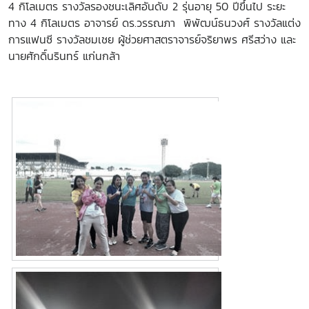
4 กิโลเมตร รางวัลรองชนะเลิศอันดับ 2 รุ่นอายุ 50 ปีขึ้นไป ระยะ
ทาง 4 กิโลเมตร อาจารย์ ดร.วรรณภา พิพัฒน์ธนวงศ์ รางวัลแต่ง
การแฟนซี รางวัลชมเชย ผู้ช่วยศาสตราจารย์จริยาพร ศรีสว่าง และ
นายศักดิ์นรินทร์ แก่นกล้า