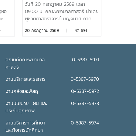
เทียนพรรษา ประจำปี 2569
วันที่ 20 กรกฎาคม 2569 เวลา
(หอ
09.00 น. คณะพยาบาลศาสตร์ นำโดย
ณะ
ผู้ช่วยศาสตราจารย์เบญจมาศ ถาด
“ร่ม
แสง รองคณบดี คณาจารย์ บุคลากร
9
20 กรกฎาคม 2569 |
691
ดูแล
เข้าร่วมพิธีถวายเทียนพรรษา ประจำปี
 โดย
2569 โดยมีรองศาสตราจารย์ ดร.วีระ
ย์
พล ทองมา อธิการบดี เป็นประธานใน
พิธี ณ อาคารแผ่พืชน์ มหาวิทยาลัยแม่
คณบดีคณะพยาบาล
0-5387-5971
พิธี
โจ้ผู้เข้าร่วมพิธีได้ถวายเทียนพรรษาและ
ศาสตร์
ถวายจตุปัจจัยแด่พระสงฆ์ จำนวน 9
และ
รูป (9 วัด) เพื่อสืบสานและทำนุบำรุง
งานบริหารและธุรการ
0-5387-5970
รียง
พระพุทธศาสนา เนื่องในเทศกาลเข้า
งานคลังและพัสดุ
0-5387-5972
วาม
พรรษา อันเป็นประเพณีสำคัญของ
้และ
พุทธศาสนิกชน อีกทั้งยังเป็นการส่ง
งานนโยบาย แผน และ
0-5387-5973
์ให้
เสริมการอนุรักษ์ศิลปวัฒนธรรมและ
ประกันคุณภาพ
ต้น
ปลูกฝังคุณธรรม จริยธรรม ตลอดจน
ภาพ
สร้างความเป็นสิริมงคลแก่ชีวิตคณะ
งานบริการการศึกษา
0-5387-5974
อให้
พยาบาลศาสตร์ มุ่งมั่น ส่งเสริมให้
และกิจการนักศึกษา
ึง มี
บุคลากรมีส่วนร่วมในการอนุรักษ์