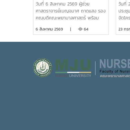
ต้อนรับนักเรียนโรงเรียนตาก
เสริ
วันที่ 6 สิงหาคม 2569 ผู้ช่วย
วันที
พิทยาคมร่วมกิจกรรม "Future
ภูมิใ
ศาสตราจารย์เบญจมาศ ถาดแสง รอง
ประชุ
Nurse Portfolio"
โจ้วิถี
คณบดีคณะพยาบาลศาสตร์ พร้อม
จัดโค
ด้วยคณาจารย์ บุคลากร และนักศึกษา
พยาบา
6 สิงหาคม 2569 |
64
23 ก
ให้การต้อนรับคณะครูและนักเรียนจาก
ศาสตร์ 
โรงเรียนตากพิทยาคม ในโอกาสเข้า
นักศึก
ศึกษาดูงานและรับฟังการแนะแนวการ
อัตลั
ศึกษาต่อด้านพยาบาลศาสตร์ ณ ห้อง
มหาวิ
E403 ชั้น 4ในการนี้ ผู้ช่วย
ภาคภูม
ศาสตราจารย์ ดร.ขนิษฐา วิศิษฏ์
การเร
เจริญ ประธานอาจารย์หลักสูตร
ใต้ราย
พยาบาลศาสตร์ ได้แนะนำหลักสูตร
การนี
พยาบาลศาสตรบัณฑิต การจัดการ
พานิช
เรียนการสอน การฝึกปฏิบัติ
พร้อม
คุณสมบัติผู้สมัคร และแนวทางการ
จันทร
ศึกษาต่อ เพื่อให้นักเรียนได้รับข้อมูลที่
ศิษย์
ถูกต้อง สามารถนำไปใช้ประกอบการ
รายวิช
วางแผนศึกษาต่อระดับอุดมศึกษา
ความเ
พร้อมกันนี้ ตัวแทนนักศึกษาพยาบาล
ของมห