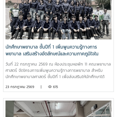
ต้อง สามารถนำไปใช้ประกอบการวางแผนศึกษาต่อระดับ
อุดมศึกษาพร้อมกันนี้ ตัวแทนนักศึกษาพยาบาลชั้นปีที่ 4 ได้ร่วม
แลกเปลี่ยนประสบการณ์การเรียน การใช้ชีวิตในรั้วมหาวิทยาลัย
การฝึกงาน เพื่อสร้างแรงบันดาลใจให้กับน้องๆผ่านกิจกรรม
Student Talkช่วงท้ายของกิจกรรม คณะนักเรียนได้เยี่ยมชมห้อง
ปฏิบัติการพยาบาล ตามกิจกรรม “Future Nurse Portfolio”
ทดลองฝึกปฏิบัติทักษะทางการพยาบาลเบื้องต้น อาทิ การวัด
สัญญาณชีพ การช่วยฟื้นคืนชีพ (CPR) การฝึกพันผ้า การฝึก
นักศึกษาพยาบาล ชั้นปีที่ 1 เพิ่มพูนความรู้ทางการ
ทักษะการฉีดยาเบื้องต้นกับหุ่นจำลอง และกายวิพากษ์ โดยมี
พยาบาล เสริมสร้างอัตลักษณ์และความภาคภูมิใจใน
อาจารย์และนักศึกษาพยาบาลคอยให้คำแนะนำอย่างใกล้ชิด
สถาบัน ภายใต้รายวิชา แม่โจ้วิถีใหม่
บรรยากาศเต็มไปด้วยความอบอุ่น สนุกสนาน เป็นกันเอง
วันที่ 22 กรกฎาคม 2569 ณ ห้องประชุมหอพัก 11 คณะพยาบาล
นักเรียนให้ความสนใจเข้าร่วมกิจกรรมเป็นอย่างมาก ตลอดจนซัก
ศาสตร์ จัดโครงการเพิ่มพูนความรู้ทางการพยาบาล สำหรับ
ถามแลกเปลี่ยนความคิดเห็นกับคณาจารย์และรุ่นพี่นักศึกษาใน
นักศึกษาพยาบาลศาสตร์ ชั้นปีที่ 1 เพื่อส่งเสริมให้นักศึกษาได้
ประเด็นๆต่าง อาทิ การเตรียมตัวสมัครเข้าศึกษาต่อ การแบ่ง
เรียนรู้ประวัติความเป็นมา อัตลักษณ์ และสถานที่สำคัญของ
23 กรกฎาคม 2569 |
615
เวลาอ่านหนังสือ เป็นต้นอย่างไรก็ตาม การศึกษาดูงานครั้งนี้
มหาวิทยาลัย ตลอดจนปลูกฝังความภาคภูมิใจในความเป็น “ลูก
นอกจากจะได้รับความรู้และประสบการณ์ตรงแล้ว ยังช่วยสร้าง
แม่โจ้” ผ่านการเรียนรู้จากประสบการณ์จริง ภายใต้รายวิชา แม่โจ้
แรงบันดาลใจแก่นักเรียนในการก้าวสู่การเป็นบุคลากรทางการ
วิถีใหม่ (11701001)ในการนี้ รองศาสตราจารย์ ดร.เทพ พงษ์พา
พยาบาลในอนาคตต่อไป
นิช นายกสภามหาวิทยาลัยแม่โจ้ พร้อมด้วย นายพงษ์พิพัฒน์
ราชจันทร์ หัวหน้างานพัฒนานักศึกษาและศิษย์เก่าสัมพันธ์ ใน