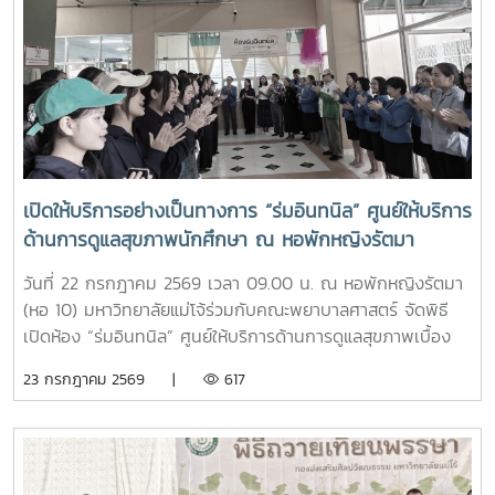
ฐานะอาจารย์ประจำรายวิชา ร่วมให้ความรู้เกี่ยวกับประวัติความ
เป็นมา ปรัชญา และอัตลักษณ์ของมหาวิทยาลัยแม่โจ้ เพื่อสร้าง
ความเข้าใจและความผูกพันต่อสถาบันโอกาสนี้ รองศาสตราจารย์
ดร.เทพ พงษ์พานิช ได้เน้นย้ำให้นักศึกษาเรียนรู้รากเหง้าความ
เป็นแม่โจ้ มีความภาคภูมิใจในสถาบัน มีพลังใจในการศึกษา ยึด
มั่นและดำเนินตามรอยคุณงามความดีของปูชนียบุคคล ประพฤติ
ตนเป็นคนดี มีความรับผิดชอบ ยึดถืออัตลักษณ์ของนักศึกษา
พยาบาลศาสตร์ มหาวิทยาลัยแม่โจ้ ที่ว่า “งามสง่า จิตอาสา
เปิดให้บริการอย่างเป็นทางการ “ร่มอินทนิล” ศูนย์ให้บริการ
อดทน สู้งาน” เพื่อเติบโตเป็นบัณฑิตพยาบาลที่มีคุณภาพ เป็น
ด้านการดูแลสุขภาพนักศึกษา ณ หอพักหญิงรัตมา
กำลังสำคัญของสังคมในอนาคตพร้อมกันนี้ นายนพกิจ แผ่พร
รักษาการหัวหน้างานหอพักนักศึกษา ได้บรรยายภาพรวมการ
วันที่ 22 กรกฎาคม 2569 เวลา 09.00 น. ณ หอพักหญิงรัตมา
ดำเนินงานของหอพักนักศึกษา พร้อมแนะนำระบบการดูแลและ
(หอ 10) มหาวิทยาลัยแม่โจ้ร่วมกับคณะพยาบาลศาสตร์ จัดพิธี
การใช้ชีวิตในรั้วมหาวิทยาลัย และ นายวิทชัย สุขเพราะนา หัวหน้า
เปิดห้อง “ร่มอินทนิล” ศูนย์ให้บริการด้านการดูแลสุขภาพเบื้อง
ศูนย์ส่งเสริมศิลปวัฒนธรรม ได้นำเสนอภารกิจและกิจกรรมด้าน
ต้นสำหรับนักศึกษา โดยได้รับเกียรติจาก รองศาสตราจารย์
23 กรกฎาคม 2569 |
617
การอนุรักษ์ศิลปวัฒนธรรม และกิจกรรมส่งเสริมคุณลักษณะอัน
ดร.เทพ พงษ์พานิช นายกสภามหาวิทยาลัยแม่โจ้ เป็นประธานใน
พึงประสงค์ของนักศึกษาจากนั้น รองศาสตราจารย์ ดร.เทพ
พิธี พร้อมด้วย บุคลากรงานหอพัก คณาจารย์ คณะพยาบาล
พงษ์พานิช และนายพงษ์พิพัฒน์ ราชจันทร์ ได้นำนักศึกษาเยี่ยม
ศาสตร์ และนักศึกษา เข้าร่วมอย่างพร้อมเพรียงห้อง “ร่ม
ชมเส้นทางและสถานที่สำคัญภายในมหาวิทยาลัย อาทิ อนุสาวรีย์
อินทนิล” เกิดขึ้นจากความร่วมมือระหว่างมหาวิทยาลัยแม่โจ้และ
คุณพระช่วงเกษตรศิลปการ เพื่อให้นักศึกษาได้เรียนรู้ประวัติและ