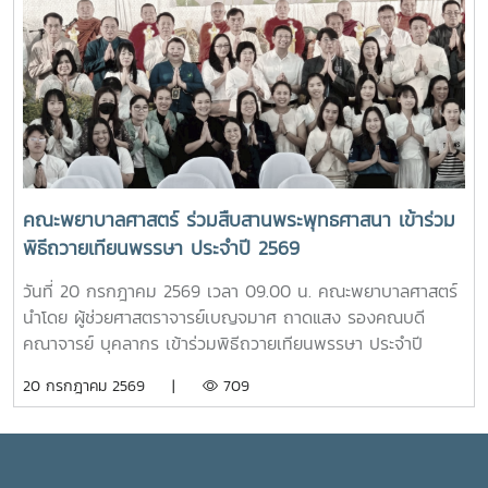
คณะพยาบาลศาสตร์ เพื่อเป็นศูนย์ให้บริการด้านการดูแลสุขภาพ
คุณูปการของปูชนียบุคคลผู้มีความสำคัญต่อมหาวิทยาลัย คุณค่า
เบื้องต้น การให้คำปรึกษา แนะนำด้านสุขภาพกายและสุขภาพใจ
ทางประวัติศาสตร์และจิตวิญญาณของสถาบันและช่วงบ่าย คณะ
แก่นักศึกษา เพื่อให้นักศึกษาได้รับการดูแลอย่างทั่วถึง มีสุขภาวะ
นักศึกษาได้เข้าเยี่ยมชมสำนักฟาร์มมหาวิทยาลัย และสำนักวิจัย
ที่ดีทั้งด้านร่างกายและจิตใจ อันจะนำไปสู่การส่งเสริมคุณภาพ
และส่งเสริมวิชาการการเกษตร โดยมี นางสาววัชรินทร์ จันท
ชีวิต ความปลอดภัย และสวัสดิภาพการใช้ชีวิตภายในมหาวิทยาลัย
วรรณ ให้การต้อนรับ พร้อมบรรยายให้ความรู้เกี่ยวกับการผลิต
โดยจะเปิดให้บริการทุกวัน ตั้งแต่เวลา 17.00-20.00 น.นอกจากนี้
และการพัฒนาผลิตภัณฑ์กัญชงเพื่อสุขภาพ รวมทั้งนำเยี่ยมชม
ห้อง “ร่มอินทนิล” ยังเป็นพื้นที่แห่งการเรียนรู้และฝึกปฏิบัติ
แปลงกัญชง เพื่อเปิดมุมมองด้านงานวิจัยและนวัตกรรมทางการ
วิชาชีพของนักศึกษาพยาบาล ภายใต้การกำกับดูแลของ
เกษตรของมหาวิทยาลัย จากนั้น นักศึกษาได้เดินทางไปศึกษา
คณาจารย์และบุคลากรผู้เชี่ยวชาญ เพื่อให้นักศึกษาได้พัฒนา
คณะพยาบาลศาสตร์ ร่วมสืบสานพระพุทธศาสนา เข้าร่วม
แหล่งเรียนรู้อ่างเก็บน้ำห้วยโจ้ พร้อมนั่งรถเยี่ยมชมบริเวณรอบ
ทักษะการดูแลผู้รับบริการจากสถานการณ์จริง ควบคู่ไปกับการ
พิธีถวายเทียนพรรษา ประจำปี 2569
คณะและหน่วยงานที่ตั้งอยู่นอกพื้นที่หลักของมหาวิทยาลัย ได้แก่
สร้างประโยชน์แก่สังคมภายในมหาวิทยาลัยอย่างไรก็ตาม การเปิด
คณะสัตวศาสตร์และเทคโนโลยี และวิทยาลัยพลังงาน เพื่อเรียนรู้
ให้บริการห้อง “ร่มอินทนิล” ในครั้งนี้ นับว่าเป็นก้าวสำคัญของ
วันที่ 20 กรกฎาคม 2569 เวลา 09.00 น. คณะพยาบาลศาสตร์
ศักยภาพและความหลากหลายของศาสตร์ที่มหาวิทยาลัยแม่โจ้เปิด
มหาวิทยาลัย ในการพัฒนาระบบการดูแลสุขภาพของนักศึกษา
นำโดย ผู้ช่วยศาสตราจารย์เบญจมาศ ถาดแสง รองคณบดี
การเรียนการสอน กิจกรรมตามโครงการดังกล่าว นับว่าเป็นการ
อย่างเป็นรูปธรรม สะท้อนถึงความมุ่งมั่นในการสร้างสภาพ
คณาจารย์ บุคลากร เข้าร่วมพิธีถวายเทียนพรรษา ประจำปี
ส่งเสริมการเรียนรู้นอกห้องเรียน สร้างเครือข่ายความร่วมมือ
แวดล้อมที่เอื้อต่อการเรียนรู้ การใช้ชีวิต และการมีคุณภาพชีวิตที่
2569 โดยมีรองศาสตราจารย์ ดร.วีระพล ทองมา อธิการบดี เป็น
20 กรกฎาคม 2569 |
709
ระหว่างหน่วยงาน พัฒนาทักษะการคิดวิเคราะห์ การแก้ไขปัญหา
ดีของนักศึกษาอย่างรอบด้าน
ประธานในพิธี ณ อาคารแผ่พืชน์ มหาวิทยาลัยแม่โจ้ผู้เข้าร่วมพิธี
ตลอดจนการปรับตัวในรั้วมหาวิทยาลัย อันเป็นรากฐานสำคัญใน
ได้ถวายเทียนพรรษาและถวายจตุปัจจัยแด่พระสงฆ์ จำนวน 9 รูป
การก้าวสู่การเป็นวิชาชีพพยาบาลที่มีคุณธรรมและจริยธรรมต่อไป
(9 วัด) เพื่อสืบสานและทำนุบำรุงพระพุทธศาสนา เนื่องใน
เทศกาลเข้าพรรษา อันเป็นประเพณีสำคัญของพุทธศาสนิกชน