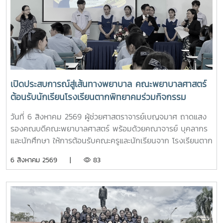
เปิดประสบการณ์สู่เส้นทางพยาบาล คณะพยาบาลศาสตร์
ต้อนรับนักเรียนโรงเรียนตากพิทยาคมร่วมกิจกรรม
"Future Nurse Portfolio"
วันที่ 6 สิงหาคม 2569 ผู้ช่วยศาสตราจารย์เบญจมาศ ถาดแสง
รองคณบดีคณะพยาบาลศาสตร์ พร้อมด้วยคณาจารย์ บุคลากร
และนักศึกษา ให้การต้อนรับคณะครูและนักเรียนจาก โรงเรียนตาก
พิทยาคม ในโอกาสเข้าศึกษาดูงานและรับฟังการแนะแนวการ
6 สิงหาคม 2569 |
83
ศึกษาต่อด้านพยาบาลศาสตร์ ณ ห้อง E403 ชั้น 4ในการนี้ ผู้
ช่วยศาสตราจารย์ ดร.ขนิษฐา วิศิษฏ์เจริญ ประธานอาจารย์
หลักสูตรพยาบาลศาสตร์ ได้แนะนำหลักสูตรพยาบาลศาสตร
บัณฑิต การจัดการเรียนการสอน การฝึกปฏิบัติ คุณสมบัติผู้
สมัคร และแนวทางการศึกษาต่อ เพื่อให้นักเรียนได้รับข้อมูลที่ถูก