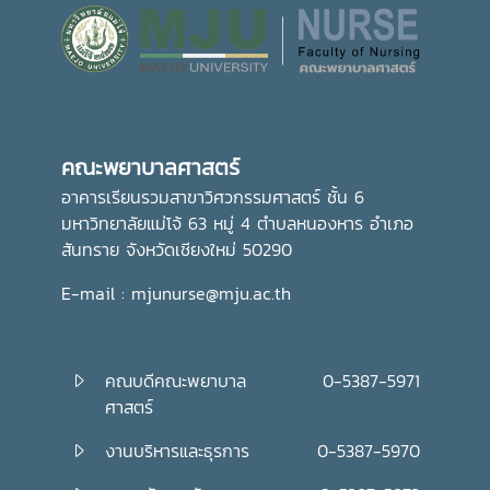
อีกทั้งยังเป็นการส่งเสริมการอนุรักษ์ศิลปวัฒนธรรมและปลูกฝัง
คุณธรรม จริยธรรม ตลอดจนสร้างความเป็นสิริมงคลแก่ชีวิต
คณะพยาบาลศาสตร์ มุ่งมั่น ส่งเสริมให้บุคลากรมีส่วนร่วมในการ
อนุรักษ์ขนบธรรมเนียมประเพณีอันดีงามของไทย ควบคู่ไปกับ
การพัฒนาความรู้และคุณธรรม เพื่อเติบโตเป็นบัณฑิตที่มี
คุณภาพและมีจิตสำนึกในการรับผิดชอบต่อสังคมและประเทศชาติ
คณะพยาบาลศาสตร์
ต่อไปอย่างไรก็ตาม พิธีถวายเทียนพรรษาในครั้งนี้ จัดโดย กอง
ส่งเสริมศิลปวัฒนธรรม มหาวิทยาลัยแม่โจ้
อาคารเรียนรวมสาขาวิศวกรรมศาสตร์ ชั้น 6
มหาวิทยาลัยแม่โจ้ 63 หมู่ 4 ตำบลหนองหาร อำเภอ
สันทราย จังหวัดเชียงใหม่ 50290
E-mail : mjunurse@mju.ac.th
คณบดีคณะพยาบาล
0-5387-5971
ศาสตร์
งานบริหารและธุรการ
0-5387-5970