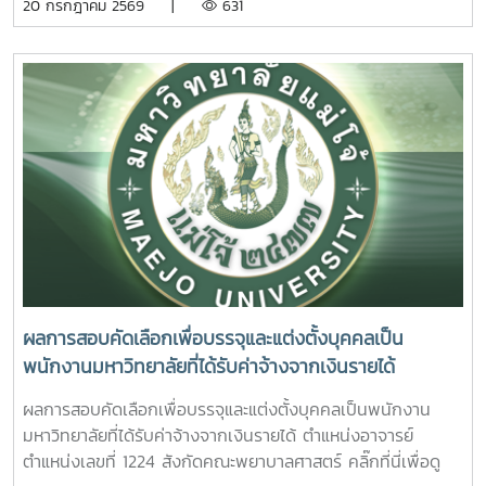
20 กรกฎาคม 2569 |
631
ระหว่างหน่วยงาน พัฒนาทักษะการคิดวิเคราะห์ การแก้ไขปัญหา
ดีของนักศึกษาอย่างรอบด้าน
ประธานในพิธี ณ อาคารแผ่พืชน์ มหาวิทยาลัยแม่โจ้ผู้เข้าร่วมพิธี
ตลอดจนการปรับตัวในรั้วมหาวิทยาลัย อันเป็นรากฐานสำคัญใน
ได้ถวายเทียนพรรษาและถวายจตุปัจจัยแด่พระสงฆ์ จำนวน 9 รูป
การก้าวสู่การเป็นวิชาชีพพยาบาลที่มีคุณธรรมและจริยธรรมต่อไป
(9 วัด) เพื่อสืบสานและทำนุบำรุงพระพุทธศาสนา เนื่องใน
เทศกาลเข้าพรรษา อันเป็นประเพณีสำคัญของพุทธศาสนิกชน
อีกทั้งยังเป็นการส่งเสริมการอนุรักษ์ศิลปวัฒนธรรมและปลูกฝัง
คุณธรรม จริยธรรม ตลอดจนสร้างความเป็นสิริมงคลแก่ชีวิต
คณะพยาบาลศาสตร์ มุ่งมั่น ส่งเสริมให้บุคลากรมีส่วนร่วมในการ
อนุรักษ์ขนบธรรมเนียมประเพณีอันดีงามของไทย ควบคู่ไปกับ
การพัฒนาความรู้และคุณธรรม เพื่อเติบโตเป็นบัณฑิตที่มี
คุณภาพและมีจิตสำนึกในการรับผิดชอบต่อสังคมและประเทศชาติ
ต่อไปอย่างไรก็ตาม พิธีถวายเทียนพรรษาในครั้งนี้ จัดโดย กอง
ส่งเสริมศิลปวัฒนธรรม มหาวิทยาลัยแม่โจ้
ผลการสอบคัดเลือกเพื่อบรรจุและแต่งตั้งบุคคลเป็น
พนักงานมหาวิทยาลัยที่ได้รับค่าจ้างจากเงินรายได้
ตำแหน่งอาจารย์ ตำแหน่งเลขที่ 1224 สังกัดคณะพยาบาล
ผลการสอบคัดเลือกเพื่อบรรจุและแต่งตั้งบุคคลเป็นพนักงาน
ศาสตร์
มหาวิทยาลัยที่ได้รับค่าจ้างจากเงินรายได้ ตำแหน่งอาจารย์
ตำแหน่งเลขที่ 1224 สังกัดคณะพยาบาลศาสตร์ คลิ๊กที่นี่เพื่อดู