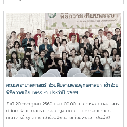
การอนุรักษ์ศิลปวัฒนธรรม และกิจกรรมส่งเสริมคุณลักษณะอัน
ดร.เทพ พงษ์พานิช นายกสภามหาวิทยาลัยแม่โจ้ เป็นประธานใน
พึงประสงค์ของนักศึกษาจากนั้น รองศาสตราจารย์ ดร.เทพ
พิธี พร้อมด้วย บุคลากรงานหอพัก คณาจารย์ คณะพยาบาล
พงษ์พานิช และนายพงษ์พิพัฒน์ ราชจันทร์ ได้นำนักศึกษาเยี่ยม
ศาสตร์ และนักศึกษา เข้าร่วมอย่างพร้อมเพรียงห้อง “ร่ม
ชมเส้นทางและสถานที่สำคัญภายในมหาวิทยาลัย อาทิ อนุสาวรีย์
อินทนิล” เกิดขึ้นจากความร่วมมือระหว่างมหาวิทยาลัยแม่โจ้และ
คุณพระช่วงเกษตรศิลปการ เพื่อให้นักศึกษาได้เรียนรู้ประวัติและ
คณะพยาบาลศาสตร์ เพื่อเป็นศูนย์ให้บริการด้านการดูแลสุขภาพ
คุณูปการของปูชนียบุคคลผู้มีความสำคัญต่อมหาวิทยาลัย คุณค่า
เบื้องต้น การให้คำปรึกษา แนะนำด้านสุขภาพกายและสุขภาพใจ
ทางประวัติศาสตร์และจิตวิญญาณของสถาบันและช่วงบ่าย คณะ
แก่นักศึกษา เพื่อให้นักศึกษาได้รับการดูแลอย่างทั่วถึง มีสุขภาวะ
นักศึกษาได้เข้าเยี่ยมชมสำนักฟาร์มมหาวิทยาลัย และสำนักวิจัย
ที่ดีทั้งด้านร่างกายและจิตใจ อันจะนำไปสู่การส่งเสริมคุณภาพ
และส่งเสริมวิชาการการเกษตร โดยมี นางสาววัชรินทร์ จันท
ชีวิต ความปลอดภัย และสวัสดิภาพการใช้ชีวิตภายในมหาวิทยาลัย
วรรณ ให้การต้อนรับ พร้อมบรรยายให้ความรู้เกี่ยวกับการผลิต
โดยจะเปิดให้บริการทุกวัน ตั้งแต่เวลา 17.00-20.00 น.นอกจากนี้
และการพัฒนาผลิตภัณฑ์กัญชงเพื่อสุขภาพ รวมทั้งนำเยี่ยมชม
ห้อง “ร่มอินทนิล” ยังเป็นพื้นที่แห่งการเรียนรู้และฝึกปฏิบัติ
แปลงกัญชง เพื่อเปิดมุมมองด้านงานวิจัยและนวัตกรรมทางการ
วิชาชีพของนักศึกษาพยาบาล ภายใต้การกำกับดูแลของ
เกษตรของมหาวิทยาลัย จากนั้น นักศึกษาได้เดินทางไปศึกษา
คณาจารย์และบุคลากรผู้เชี่ยวชาญ เพื่อให้นักศึกษาได้พัฒนา
คณะพยาบาลศาสตร์ ร่วมสืบสานพระพุทธศาสนา เข้าร่วม
แหล่งเรียนรู้อ่างเก็บน้ำห้วยโจ้ พร้อมนั่งรถเยี่ยมชมบริเวณรอบ
ทักษะการดูแลผู้รับบริการจากสถานการณ์จริง ควบคู่ไปกับการ
พิธีถวายเทียนพรรษา ประจำปี 2569
คณะและหน่วยงานที่ตั้งอยู่นอกพื้นที่หลักของมหาวิทยาลัย ได้แก่
สร้างประโยชน์แก่สังคมภายในมหาวิทยาลัยอย่างไรก็ตาม การเปิด
คณะสัตวศาสตร์และเทคโนโลยี และวิทยาลัยพลังงาน เพื่อเรียนรู้
ให้บริการห้อง “ร่มอินทนิล” ในครั้งนี้ นับว่าเป็นก้าวสำคัญของ
วันที่ 20 กรกฎาคม 2569 เวลา 09.00 น. คณะพยาบาลศาสตร์
ศักยภาพและความหลากหลายของศาสตร์ที่มหาวิทยาลัยแม่โจ้เปิด
มหาวิทยาลัย ในการพัฒนาระบบการดูแลสุขภาพของนักศึกษา
นำโดย ผู้ช่วยศาสตราจารย์เบญจมาศ ถาดแสง รองคณบดี
การเรียนการสอน กิจกรรมตามโครงการดังกล่าว นับว่าเป็นการ
อย่างเป็นรูปธรรม สะท้อนถึงความมุ่งมั่นในการสร้างสภาพ
คณาจารย์ บุคลากร เข้าร่วมพิธีถวายเทียนพรรษา ประจำปี
ส่งเสริมการเรียนรู้นอกห้องเรียน สร้างเครือข่ายความร่วมมือ
แวดล้อมที่เอื้อต่อการเรียนรู้ การใช้ชีวิต และการมีคุณภาพชีวิตที่
2569 โดยมีรองศาสตราจารย์ ดร.วีระพล ทองมา อธิการบดี เป็น