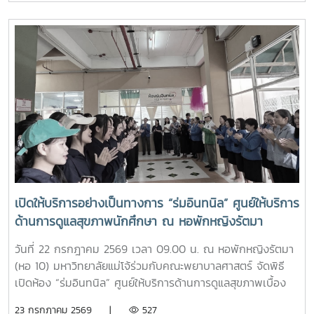
แม่โจ้” ผ่านการเรียนรู้จากประสบการณ์จริง ภายใต้รายวิชา แม่โจ้
วิถีใหม่ (11701001)ในการนี้ รองศาสตราจารย์ ดร.เทพ พงษ์พา
นิช นายกสภามหาวิทยาลัยแม่โจ้ พร้อมด้วย นายพงษ์พิพัฒน์
ราชจันทร์ หัวหน้างานพัฒนานักศึกษาและศิษย์เก่าสัมพันธ์ ใน
ฐานะอาจารย์ประจำรายวิชา ร่วมให้ความรู้เกี่ยวกับประวัติความ
เป็นมา ปรัชญา และอัตลักษณ์ของมหาวิทยาลัยแม่โจ้ เพื่อสร้าง
ความเข้าใจและความผูกพันต่อสถาบันโอกาสนี้ รองศาสตราจารย์
ดร.เทพ พงษ์พานิช ได้เน้นย้ำให้นักศึกษาเรียนรู้รากเหง้าความ
เป็นแม่โจ้ มีความภาคภูมิใจในสถาบัน มีพลังใจในการศึกษา ยึด
มั่นและดำเนินตามรอยคุณงามความดีของปูชนียบุคคล ประพฤติ
ตนเป็นคนดี มีความรับผิดชอบ ยึดถืออัตลักษณ์ของนักศึกษา
พยาบาลศาสตร์ มหาวิทยาลัยแม่โจ้ ที่ว่า “งามสง่า จิตอาสา
เปิดให้บริการอย่างเป็นทางการ “ร่มอินทนิล” ศูนย์ให้บริการ
อดทน สู้งาน” เพื่อเติบโตเป็นบัณฑิตพยาบาลที่มีคุณภาพ เป็น
ด้านการดูแลสุขภาพนักศึกษา ณ หอพักหญิงรัตมา
กำลังสำคัญของสังคมในอนาคตพร้อมกันนี้ นายนพกิจ แผ่พร
รักษาการหัวหน้างานหอพักนักศึกษา ได้บรรยายภาพรวมการ
วันที่ 22 กรกฎาคม 2569 เวลา 09.00 น. ณ หอพักหญิงรัตมา
ดำเนินงานของหอพักนักศึกษา พร้อมแนะนำระบบการดูแลและ
(หอ 10) มหาวิทยาลัยแม่โจ้ร่วมกับคณะพยาบาลศาสตร์ จัดพิธี
การใช้ชีวิตในรั้วมหาวิทยาลัย และ นายวิทชัย สุขเพราะนา หัวหน้า
เปิดห้อง “ร่มอินทนิล” ศูนย์ให้บริการด้านการดูแลสุขภาพเบื้อง
ศูนย์ส่งเสริมศิลปวัฒนธรรม ได้นำเสนอภารกิจและกิจกรรมด้าน
ต้นสำหรับนักศึกษา โดยได้รับเกียรติจาก รองศาสตราจารย์
23 กรกฎาคม 2569 |
527