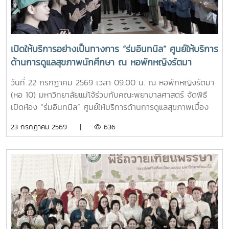
เป็นแม่โจ้ มีความภาคภูมิใจในสถาบัน มีพลังใจในการศึกษา ยึด
มั่นและดำเนินตามรอยคุณงามความดีของปูชนียบุคคล ประพฤติ
ตนเป็นคนดี มีความรับผิดชอบ ยึดถืออัตลักษณ์ของนักศึกษา
พยาบาลศาสตร์ มหาวิทยาลัยแม่โจ้ ที่ว่า “งามสง่า จิตอาสา
เปิดให้บริการอย่างเป็นทางการ “ร่มอินทนิล” ศูนย์ให้บริการ
อดทน สู้งาน” เพื่อเติบโตเป็นบัณฑิตพยาบาลที่มีคุณภาพ เป็น
ด้านการดูแลสุขภาพนักศึกษา ณ หอพักหญิงรัตมา
กำลังสำคัญของสังคมในอนาคตพร้อมกันนี้ นายนพกิจ แผ่พร
รักษาการหัวหน้างานหอพักนักศึกษา ได้บรรยายภาพรวมการ
วันที่ 22 กรกฎาคม 2569 เวลา 09.00 น. ณ หอพักหญิงรัตมา
ดำเนินงานของหอพักนักศึกษา พร้อมแนะนำระบบการดูแลและ
(หอ 10) มหาวิทยาลัยแม่โจ้ร่วมกับคณะพยาบาลศาสตร์ จัดพิธี
การใช้ชีวิตในรั้วมหาวิทยาลัย และ นายวิทชัย สุขเพราะนา หัวหน้า
เปิดห้อง “ร่มอินทนิล” ศูนย์ให้บริการด้านการดูแลสุขภาพเบื้อง
ศูนย์ส่งเสริมศิลปวัฒนธรรม ได้นำเสนอภารกิจและกิจกรรมด้าน
ต้นสำหรับนักศึกษา โดยได้รับเกียรติจาก รองศาสตราจารย์
23 กรกฎาคม 2569 |
636
การอนุรักษ์ศิลปวัฒนธรรม และกิจกรรมส่งเสริมคุณลักษณะอัน
ดร.เทพ พงษ์พานิช นายกสภามหาวิทยาลัยแม่โจ้ เป็นประธานใน
พึงประสงค์ของนักศึกษาจากนั้น รองศาสตราจารย์ ดร.เทพ
พิธี พร้อมด้วย บุคลากรงานหอพัก คณาจารย์ คณะพยาบาล
พงษ์พานิช และนายพงษ์พิพัฒน์ ราชจันทร์ ได้นำนักศึกษาเยี่ยม
ศาสตร์ และนักศึกษา เข้าร่วมอย่างพร้อมเพรียงห้อง “ร่ม
ชมเส้นทางและสถานที่สำคัญภายในมหาวิทยาลัย อาทิ อนุสาวรีย์
อินทนิล” เกิดขึ้นจากความร่วมมือระหว่างมหาวิทยาลัยแม่โจ้และ
คุณพระช่วงเกษตรศิลปการ เพื่อให้นักศึกษาได้เรียนรู้ประวัติและ
คณะพยาบาลศาสตร์ เพื่อเป็นศูนย์ให้บริการด้านการดูแลสุขภาพ
คุณูปการของปูชนียบุคคลผู้มีความสำคัญต่อมหาวิทยาลัย คุณค่า
เบื้องต้น การให้คำปรึกษา แนะนำด้านสุขภาพกายและสุขภาพใจ
ทางประวัติศาสตร์และจิตวิญญาณของสถาบันและช่วงบ่าย คณะ
แก่นักศึกษา เพื่อให้นักศึกษาได้รับการดูแลอย่างทั่วถึง มีสุขภาวะ
นักศึกษาได้เข้าเยี่ยมชมสำนักฟาร์มมหาวิทยาลัย และสำนักวิจัย
ที่ดีทั้งด้านร่างกายและจิตใจ อันจะนำไปสู่การส่งเสริมคุณภาพ
และส่งเสริมวิชาการการเกษตร โดยมี นางสาววัชรินทร์ จันท