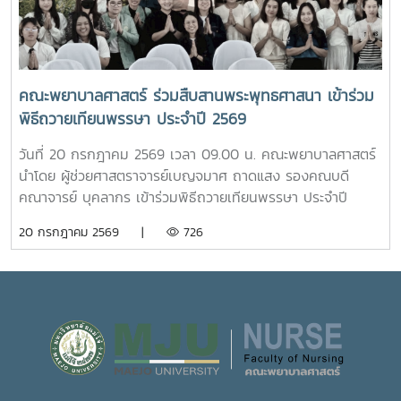
ชีวิต ความปลอดภัย และสวัสดิภาพการใช้ชีวิตภายในมหาวิทยาลัย
วรรณ ให้การต้อนรับ พร้อมบรรยายให้ความรู้เกี่ยวกับการผลิต
โดยจะเปิดให้บริการทุกวัน ตั้งแต่เวลา 17.00-20.00 น.นอกจากนี้
และการพัฒนาผลิตภัณฑ์กัญชงเพื่อสุขภาพ รวมทั้งนำเยี่ยมชม
ห้อง “ร่มอินทนิล” ยังเป็นพื้นที่แห่งการเรียนรู้และฝึกปฏิบัติ
แปลงกัญชง เพื่อเปิดมุมมองด้านงานวิจัยและนวัตกรรมทางการ
วิชาชีพของนักศึกษาพยาบาล ภายใต้การกำกับดูแลของ
เกษตรของมหาวิทยาลัย จากนั้น นักศึกษาได้เดินทางไปศึกษา
คณาจารย์และบุคลากรผู้เชี่ยวชาญ เพื่อให้นักศึกษาได้พัฒนา
คณะพยาบาลศาสตร์ ร่วมสืบสานพระพุทธศาสนา เข้าร่วม
แหล่งเรียนรู้อ่างเก็บน้ำห้วยโจ้ พร้อมนั่งรถเยี่ยมชมบริเวณรอบ
ทักษะการดูแลผู้รับบริการจากสถานการณ์จริง ควบคู่ไปกับการ
พิธีถวายเทียนพรรษา ประจำปี 2569
คณะและหน่วยงานที่ตั้งอยู่นอกพื้นที่หลักของมหาวิทยาลัย ได้แก่
สร้างประโยชน์แก่สังคมภายในมหาวิทยาลัยอย่างไรก็ตาม การเปิด
คณะสัตวศาสตร์และเทคโนโลยี และวิทยาลัยพลังงาน เพื่อเรียนรู้
ให้บริการห้อง “ร่มอินทนิล” ในครั้งนี้ นับว่าเป็นก้าวสำคัญของ
วันที่ 20 กรกฎาคม 2569 เวลา 09.00 น. คณะพยาบาลศาสตร์
ศักยภาพและความหลากหลายของศาสตร์ที่มหาวิทยาลัยแม่โจ้เปิด
มหาวิทยาลัย ในการพัฒนาระบบการดูแลสุขภาพของนักศึกษา
นำโดย ผู้ช่วยศาสตราจารย์เบญจมาศ ถาดแสง รองคณบดี
การเรียนการสอน กิจกรรมตามโครงการดังกล่าว นับว่าเป็นการ
อย่างเป็นรูปธรรม สะท้อนถึงความมุ่งมั่นในการสร้างสภาพ
คณาจารย์ บุคลากร เข้าร่วมพิธีถวายเทียนพรรษา ประจำปี
ส่งเสริมการเรียนรู้นอกห้องเรียน สร้างเครือข่ายความร่วมมือ
แวดล้อมที่เอื้อต่อการเรียนรู้ การใช้ชีวิต และการมีคุณภาพชีวิตที่
2569 โดยมีรองศาสตราจารย์ ดร.วีระพล ทองมา อธิการบดี เป็น
20 กรกฎาคม 2569 |
726
ระหว่างหน่วยงาน พัฒนาทักษะการคิดวิเคราะห์ การแก้ไขปัญหา
ดีของนักศึกษาอย่างรอบด้าน
ประธานในพิธี ณ อาคารแผ่พืชน์ มหาวิทยาลัยแม่โจ้ผู้เข้าร่วมพิธี
ตลอดจนการปรับตัวในรั้วมหาวิทยาลัย อันเป็นรากฐานสำคัญใน
ได้ถวายเทียนพรรษาและถวายจตุปัจจัยแด่พระสงฆ์ จำนวน 9 รูป
การก้าวสู่การเป็นวิชาชีพพยาบาลที่มีคุณธรรมและจริยธรรมต่อไป
(9 วัด) เพื่อสืบสานและทำนุบำรุงพระพุทธศาสนา เนื่องใน
เทศกาลเข้าพรรษา อันเป็นประเพณีสำคัญของพุทธศาสนิกชน
อีกทั้งยังเป็นการส่งเสริมการอนุรักษ์ศิลปวัฒนธรรมและปลูกฝัง
คุณธรรม จริยธรรม ตลอดจนสร้างความเป็นสิริมงคลแก่ชีวิต
คณะพยาบาลศาสตร์ มุ่งมั่น ส่งเสริมให้บุคลากรมีส่วนร่วมในการ
อนุรักษ์ขนบธรรมเนียมประเพณีอันดีงามของไทย ควบคู่ไปกับ