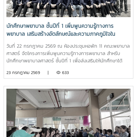
Student Talkช่วงท้ายของกิจกรรม คณะนักเรียนได้เยี่ยมชมห้อง
ปฏิบัติการพยาบาล ตามกิจกรรม “Future Nurse Portfolio”
ทดลองฝึกปฏิบัติทักษะทางการพยาบาลเบื้องต้น อาทิ การวัด
สัญญาณชีพ การช่วยฟื้นคืนชีพ (CPR) การฝึกพันผ้า การฝึก
นักศึกษาพยาบาล ชั้นปีที่ 1 เพิ่มพูนความรู้ทางการ
ทักษะการฉีดยาเบื้องต้นกับหุ่นจำลอง และกายวิพากษ์ โดยมี
พยาบาล เสริมสร้างอัตลักษณ์และความภาคภูมิใจใน
อาจารย์และนักศึกษาพยาบาลคอยให้คำแนะนำอย่างใกล้ชิด
สถาบัน ภายใต้รายวิชา แม่โจ้วิถีใหม่
บรรยากาศเต็มไปด้วยความอบอุ่น สนุกสนาน เป็นกันเอง
วันที่ 22 กรกฎาคม 2569 ณ ห้องประชุมหอพัก 11 คณะพยาบาล
นักเรียนให้ความสนใจเข้าร่วมกิจกรรมเป็นอย่างมาก ตลอดจนซัก
ศาสตร์ จัดโครงการเพิ่มพูนความรู้ทางการพยาบาล สำหรับ
ถามแลกเปลี่ยนความคิดเห็นกับคณาจารย์และรุ่นพี่นักศึกษาใน
นักศึกษาพยาบาลศาสตร์ ชั้นปีที่ 1 เพื่อส่งเสริมให้นักศึกษาได้
ประเด็นๆต่าง อาทิ การเตรียมตัวสมัครเข้าศึกษาต่อ การแบ่ง
เรียนรู้ประวัติความเป็นมา อัตลักษณ์ และสถานที่สำคัญของ
23 กรกฎาคม 2569 |
633
เวลาอ่านหนังสือ เป็นต้นอย่างไรก็ตาม การศึกษาดูงานครั้งนี้
มหาวิทยาลัย ตลอดจนปลูกฝังความภาคภูมิใจในความเป็น “ลูก
นอกจากจะได้รับความรู้และประสบการณ์ตรงแล้ว ยังช่วยสร้าง
แม่โจ้” ผ่านการเรียนรู้จากประสบการณ์จริง ภายใต้รายวิชา แม่โจ้
แรงบันดาลใจแก่นักเรียนในการก้าวสู่การเป็นบุคลากรทางการ
วิถีใหม่ (11701001)ในการนี้ รองศาสตราจารย์ ดร.เทพ พงษ์พา
พยาบาลในอนาคตต่อไป
นิช นายกสภามหาวิทยาลัยแม่โจ้ พร้อมด้วย นายพงษ์พิพัฒน์
ราชจันทร์ หัวหน้างานพัฒนานักศึกษาและศิษย์เก่าสัมพันธ์ ใน
ฐานะอาจารย์ประจำรายวิชา ร่วมให้ความรู้เกี่ยวกับประวัติความ
เป็นมา ปรัชญา และอัตลักษณ์ของมหาวิทยาลัยแม่โจ้ เพื่อสร้าง
ความเข้าใจและความผูกพันต่อสถาบันโอกาสนี้ รองศาสตราจารย์
ดร.เทพ พงษ์พานิช ได้เน้นย้ำให้นักศึกษาเรียนรู้รากเหง้าความ