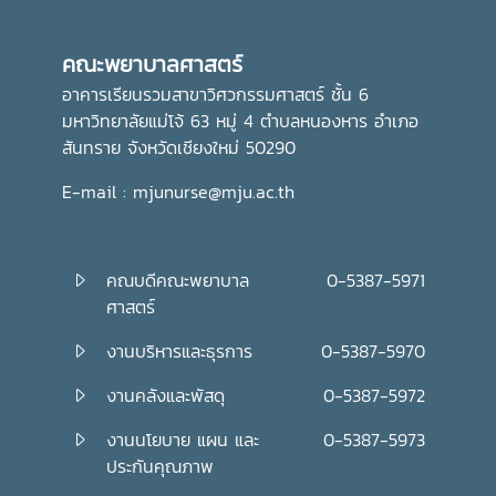
การพัฒนาความรู้และคุณธรรม เพื่อเติบโตเป็นบัณฑิตที่มี
คุณภาพและมีจิตสำนึกในการรับผิดชอบต่อสังคมและประเทศชาติ
คณะพยาบาลศาสตร์
ต่อไปอย่างไรก็ตาม พิธีถวายเทียนพรรษาในครั้งนี้ จัดโดย กอง
ส่งเสริมศิลปวัฒนธรรม มหาวิทยาลัยแม่โจ้
อาคารเรียนรวมสาขาวิศวกรรมศาสตร์ ชั้น 6
มหาวิทยาลัยแม่โจ้ 63 หมู่ 4 ตำบลหนองหาร อำเภอ
สันทราย จังหวัดเชียงใหม่ 50290
E-mail : mjunurse@mju.ac.th
คณบดีคณะพยาบาล
0-5387-5971
ศาสตร์
งานบริหารและธุรการ
0-5387-5970
งานคลังและพัสดุ
0-5387-5972
งานนโยบาย แผน และ
0-5387-5973
ประกันคุณภาพ